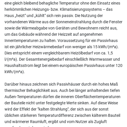
eine gleich bleibend behagliche Temperatur ohne den Einsatz eines
herkömmlichen Heizungs- bzw. Klimatisierungssystems – das
Haus „heizt" und „kühlt" sich rein passiv. Die Nutzung der
vorhandenen Wärme aus der Sonneneinstrahlung durch die Fenster
sowie die Wärmeabgabe von Geräten und Bewohnern reicht aus,
um das Gebäude während der Heizzeit auf angenehmen
Innentemperaturen zu halten. Voraussetzung für ein Passivhaus
ist ein jährlicher Heizwärmebedarf von weniger als 15 kWh/(m²a).
Dies entspricht einem vergleichbarem Heizölbedarf von ca. 1,5
l/(m²a). Der Gesamtenergiebedarf einschließlich Warmwasser und
Haushaltsstrom liegt bei einem europäischen Passivhaus unter 120
kWh/(m²a).
Darüber hinaus zeichnen sich Passivhäuser durch ein hohes Maß
thermischer Behaglichkeit aus. Auch bei länger anhaltenden tiefen
Außen-Temperaturen dürfen die inneren Oberflächentemperaturen
der Bauteile nicht unter festgelegte Werte sinken. Auf diese Weise
wird der Effekt der "kalten Strahlung", der sich aus der sonst
üblichen stärkeren Temperaturdifferenz zwischen kälterem Bauteil
und wärmerer Raumluft, ergibt und vom Nutzer als Zugluft