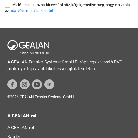
Mielőtt csatlakozna hírlevelünkhöz, kérjük, erősítse meg, hogy elolvasta
az
adatvédelmi nyilatkozatot
.
A GEALAN Fenster-Systeme GmbH Európa egyik vezető PVC
profil gyártója az ablakok és az ajtók területén.
©2026 GEALAN Fenster-Systeme GmbH
A GEALAN-ról
A GEALAN-ról
Karrier