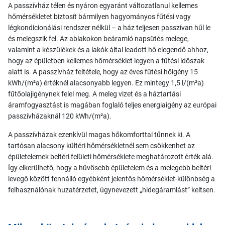
A passzívház télen és nyáron egyaránt változatlanul kellemes
hőmérsékletet biztosít bármilyen hagyományos fűtési vagy
légkondicionálási rendszer nélkül – a ház teljesen passzívan hűl le
és melegszik fel. Az ablakokon beáramló napsütés melege,
valamint a készülékek és a lakók által leadott hő elegendő ahhoz,
hogy az épületben kellemes hőmérséklet legyen a fűtési időszak
alatt is. A passzívház feltétele, hogy az éves fűtési hőigény 15
kWh/(m²a) értéknél alacsonyabb legyen. Ez mintegy 1,5 l/(m²a)
fűtőolajigénynek felel meg. A meleg vizet és a háztartási
áramfogyasztást is magában foglaló teljes energiaigény az európai
passzívházaknál 120 kWh/(m²a).
A passzívházak ezenkívül magas hőkomforttal tűnnek ki. A
tartósan alacsony kültéri hőmérsékletnél sem csökkenhet az
épületelemek beltéri felületi hőmérséklete meghatározott érték alá.
Így elkerülhető, hogy a hűvösebb épületelem és a melegebb beltéri
levegő között fennálló egyébként jelentős hőmérséklet-különbség a
felhasználónak huzatérzetet, úgynevezett „hidegáramlást” keltsen.