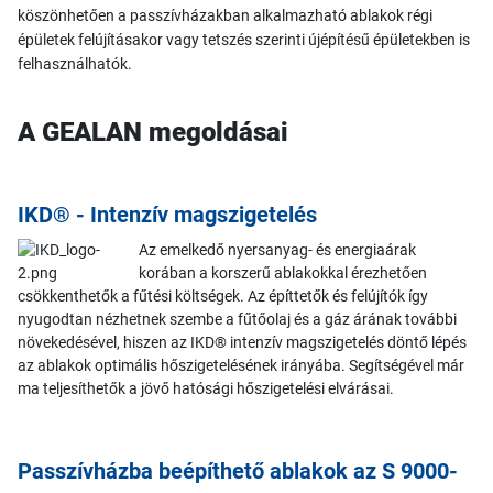
köszönhetően a passzívházakban alkalmazható ablakok régi
épületek felújításakor vagy tetszés szerinti újépítésű épületekben is
felhasználhatók.
A GEALAN megoldásai
IKD® - Intenzív magszigetelés
Az emelkedő nyersanyag- és energiaárak
korában a korszerű ablakokkal érezhetően
csökkenthetők a fűtési költségek. Az építtetők és felújítók így
nyugodtan nézhetnek szembe a fűtőolaj és a gáz árának további
növekedésével, hiszen az IKD® intenzív magszigetelés döntő lépés
az ablakok optimális hőszigetelésének irányába. Segítségével már
ma teljesíthetők a jövő hatósági hőszigetelési elvárásai.
Passzívházba beépíthető ablakok az S 9000-