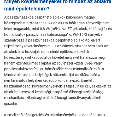
Milyen követelményeket ró mindez az ablakra
mint épületelemre?
A passzívházakba beépíthető ablakok különösen magas
hőszigetelést biztosítanak. Az ablak Uw hőátadási tényezője nem
lehet magasabb, mint 0,8 W/(m²K). Az IFT „Ablakok, kültéri ajtók és
homlokzatok passzívházalkalmassága” c. WA-15/2 irányelve
szabályozza a passzívházakba beépíthető ablakoktól elvárt
teljesítménykövetelményeket. Ez az irányelv viszont nem csak az
ablakok és a hozzájuk kapcsolódó épületszerkezetek
hőveszteségével kapcsolatos követelményeket határozza meg,
hanem ezenfelül megállapítja az épületszerkezeti, üveg- vagy
panelcsatlakozás felületi hőmérsékletének minimális értékét is.
Mindez biztosítja a helyiségek hőkomfortját és kiküszöböli a
nemkívánatos helyeken képződő kondenzvizet. Emellett
használhatósági követelményeknek is teljesülniük kell, és ezeket az
ablak légáteresztő-képességi, csapóeső-állósági, szélállósági,
mechanikus szilárdsági és ütésállósági tanúsítványaival kell
igazolni.
Kiemelkedő hőszigetelési és teljesítménybéli tulajdonságaiknak