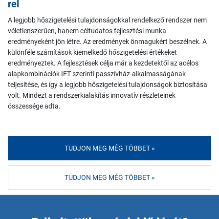
rel
A legjobb hőszigetelési tulajdonságokkal rendelkező rendszer nem
véletlenszerűen, hanem céltudatos fejlesztési munka
eredményeként jön létre. Az eredmények önmagukért beszélnek. A
különféle számítások kiemelkedő hőszigetelési értékeket
eredményeztek. A fejlesztések célja már a kezdetektől az acélos
alapkombinációk IFT szerinti passzívház-alkalmasságának
teljesítése, és így a legjobb hőszigetelési tulajdonságok biztosítása
volt. Mindezt a rendszerkialakítás innovatív részleteinek
összessége adta.
TUDJON MEG MÉG TÖBBET »
TUDJON MEG MÉG TÖBBET »