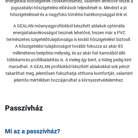
energetikai költségeinek csökkentéséhez, valamint lehetővé teszik a
jogszabályi hőszigetelési előírások teljesítését is. Mindezt a jó
hőszigeteléssel és a nagyfokú tömítési hatékonysággal érik el.
A GEALAN műanyagprofilokból készített ablakok optimális
energiatakarékosságot tesznek lehetővé, hiszen már a PVC
természetes szigetelőtulajdonsága is kiváló hőszigetelést biztosít.
A hőszigetelési tulajdonságot tovább fokozza az akár 83
milliméteres beépítési mélység, és az akár hat kamrából álló
többkamrás profilkialakítás is. A meleg így bent, a hideg pedig kint
maradhat. A GEALAN profilokból készített ablakokkal sok pénzt
takaríthat meg, jelentősen fokozhatja otthona komfortját, valamint
jelentős mértékben hozzájárulhat a környezetvédelemhez.
Passzívház
Mi az a passzívház?