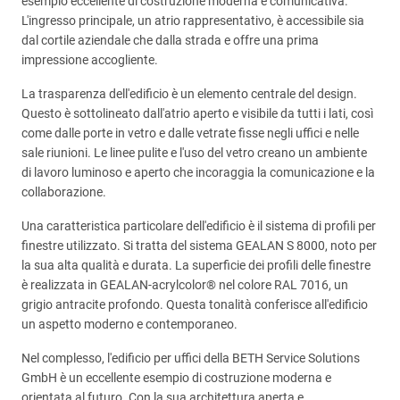
esempio eccellente di costruzione moderna e comunicativa.
L'ingresso principale, un atrio rappresentativo, è accessibile sia
dal cortile aziendale che dalla strada e offre una prima
impressione accogliente.
La trasparenza dell'edificio è un elemento centrale del design.
Questo è sottolineato dall'atrio aperto e visibile da tutti i lati, così
come dalle porte in vetro e dalle vetrate fisse negli uffici e nelle
sale riunioni. Le linee pulite e l'uso del vetro creano un ambiente
di lavoro luminoso e aperto che incoraggia la comunicazione e la
collaborazione.
Una caratteristica particolare dell'edificio è il sistema di profili per
finestre utilizzato. Si tratta del sistema GEALAN S 8000, noto per
la sua alta qualità e durata. La superficie dei profili delle finestre
è realizzata in GEALAN-acrylcolor® nel colore RAL 7016, un
grigio antracite profondo. Questa tonalità conferisce all'edificio
un aspetto moderno e contemporaneo.
Nel complesso, l'edificio per uffici della BETH Service Solutions
GmbH è un eccellente esempio di costruzione moderna e
orientata al futuro. Con la sua architettura aperta e