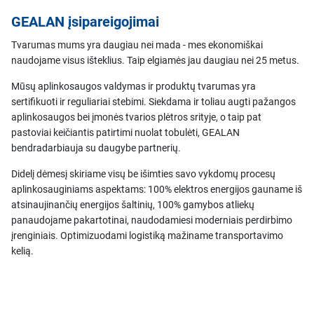
GEALAN įsipareigojimai
Tvarumas mums yra daugiau nei mada - mes ekonomiškai
naudojame visus išteklius. Taip elgiamės jau daugiau nei 25 metus.
Mūsų aplinkosaugos valdymas ir produktų tvarumas yra
sertifikuoti ir reguliariai stebimi. Siekdama ir toliau augti pažangos
aplinkosaugos bei įmonės tvarios plėtros srityje, o taip pat
pastoviai keičiantis patirtimi nuolat tobulėti, GEALAN
bendradarbiauja su daugybe partnerių.
Didelį dėmesį skiriame visų be išimties savo vykdomų procesų
aplinkosauginiams aspektams: 100% elektros energijos gauname iš
atsinaujinančių energijos šaltinių, 100% gamybos atliekų
panaudojame pakartotinai, naudodamiesi moderniais perdirbimo
įrenginiais. Optimizuodami logistiką mažiname transportavimo
kelią.