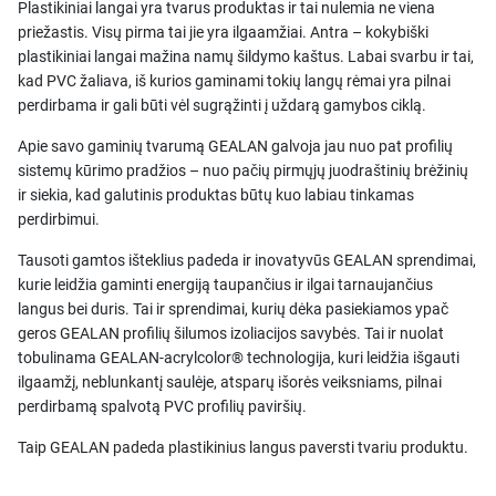
Plastikiniai langai yra tvarus produktas ir tai nulemia ne viena
priežastis. Visų pirma tai jie yra ilgaamžiai. Antra – kokybiški
plastikiniai langai mažina namų šildymo kaštus. Labai svarbu ir tai,
kad PVC žaliava, iš kurios gaminami tokių langų rėmai yra pilnai
perdirbama ir gali būti vėl sugrąžinti į uždarą gamybos ciklą.
Apie savo gaminių tvarumą GEALAN galvoja jau nuo pat profilių
sistemų kūrimo pradžios – nuo pačių pirmųjų juodraštinių brėžinių
ir siekia, kad galutinis produktas būtų kuo labiau tinkamas
perdirbimui.
Tausoti gamtos išteklius padeda ir inovatyvūs GEALAN sprendimai,
kurie leidžia gaminti energiją taupančius ir ilgai tarnaujančius
langus bei duris. Tai ir sprendimai, kurių dėka pasiekiamos ypač
geros GEALAN profilių šilumos izoliacijos savybės. Tai ir nuolat
tobulinama GEALAN-acrylcolor® technologija, kuri leidžia išgauti
ilgaamžį, neblunkantį saulėje, atsparų išorės veiksniams, pilnai
perdirbamą spalvotą PVC profilių paviršių.
Taip GEALAN padeda plastikinius langus paversti tvariu produktu.