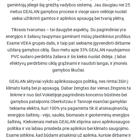
gamintojų įdiegė šią griežtą vadybos sistemą. Jau daugiau nei 25
metus GEALAN gamybos procese ir visoje savo veikloje nuolat
siekia užtikrinti gamtos ir aplinkos apsaugą bei tvarią plėtrą.
Tikrasis tvarumas – tai daugybė aspektų. Du pagrindiniai yra
energijos ir žaliavų taupymas gaminant mūsų plastikinius profilius.
Esame VEKA grupės dalis, ir taip pat siekiame įgyvendinti dirbame
uždarą gamybos ciklą. Šiuo metu apie 33% GEALAN naudojamos
PVC sudaro perdirbta žaliava ir šis kiekis nuolat didėja. Į labai
efektyvų perdirbimo ciklą grąžinami ir naudoti langai, ir įmonės
gamybos likučiai.
GEALAN aktyviai vykdo aplinkosaugos politiką, nes rimtai žiūri į
klimato kaitą bei jo apsaugą. Dabar žengtas dar vienas žingsnis ta
linkme ir nuo šiol Vokietijoje pagrindinės koncerno būstinės bei
gamybos patalpoms Oberkotzau ir Tannoje esančiai gamyklai
tiekiama elektra, kuri 100% yra pagaminta tik iš atsinaujinančių
energijos šaltinių - vėjo, saulės, biomasės ir geoterminių energijos
šaltinių. Kiekvienais metais GEALAN stiprina savo aplinkosaugos
politika ir vis labiau prisideda prie aplinkos bei klimato saugojimo.
Esame įsitikinę, kad būdami atsakingi už aplinką, kurioje dirbame ir