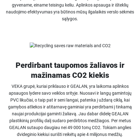
gyvename, einame teisingu keliu. Aplinkos apsauga ir išteklių
naudojimo efektyvumas yra būtinos mūsų ilgalaikės verslo sėkmės
sąlygos.
Perdirbant taupomos žaliavos ir
mažinamas CO2 kiekis
VEKA grupė, kuriai priklauso ir GEALAN, yra laikoma aplinkos
apsaugos lydere savo veiklos srityje. Nuosavi ir langų gamintojų
PVC likučiai, o taip pat ir seni langai, patenka į uždarą ciklą, kai
gamybos atliekos ir atitarnavę gaminiai yra perdirbami į tinkamą
naujai produkcijai gaminti žaliavą. Jau dabar didelę GEALAN
plastikinių profilių dalį sudaro perdirbtos medžiagos. Per metus
GEALAN sutaupo daugiau nei 49 000 tonų CO2. Tokiam anglies
dvideginio kiekiui surišti reikėtų apie 4 milijonus medžių.