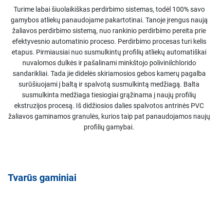
Turime labai šiuolaikiškas perdirbimo sistemas, todėl 100% savo
gamybos atliekų panaudojame pakartotinai. Tanoje įrengus naują
žaliavos perdirbimo sistemą, nuo rankinio perdirbimo pereita prie
efektyvesnio automatinio proceso. Perdirbimo procesas turi kelis
etapus. Pirmiausiai nuo susmulkintų profilių atliekų automatiškai
nuvalomos dulkės ir pašalinami minkštojo polivinilchlorido
sandarikliai. Tada jie didelės skiriamosios gebos kamerų pagalba
surūšiuojami į baltą ir spalvotą susmulkintą medžiagą. Balta
susmulkinta medžiaga tiesiogiai grąžinama į naujų profilių
ekstruzijos procesą. Iš didžiosios dalies spalvotos antrinės PVC
žaliavos gaminamos granulės, kurios taip pat panaudojamos naujų
profilių gamybai.
Tvarūs gaminiai