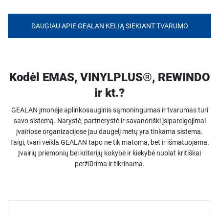
DAUGIAU APIE GEALAN KELIĄ SIEKIANT TVARUMO
Kodėl EMAS, VINYLPLUS®, REWINDO
ir kt.?
GEALAN įmonėje aplinkosauginis sąmoningumas ir tvarumas turi
savo sistemą. Narystė, partnerystė ir savanoriški įsipareigojimai
įvairiose organizacijose jau daugelį metų yra tinkama sistema.
Taigi, tvari veikla GEALAN tapo ne tik matoma, bet ir išmatuojama.
Įvairių priemonių bei kriterijų kokybė ir kiekybė nuolat kritiškai
peržiūrima ir tikrinama.