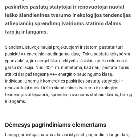
paskirties pastatų statytojai ir renovuotojai nuolat
ieško šiandienines tvarumo ir ekologijos tendencijas
atliepiančių sprendimų įvairioms statinio dalims,
tarp jų ir langams.
Šiandien Lietuvoje naujai projektuojami ir statomi pastatai turi
pasiekti A+ energinio naudingumo klasę. Tokių pastatų kokybė yra
ypač aukšta, jie energetiškai efektyvūs, išsiskiria puikia šilumos ir
garso izoliacija. Nuo 2021 m. numatoma, kad nauji pastatai turės
atitikti dar pažangesnę A++ energinio naudingumo klasę.
Individualių namų ir komercinės paskirties pastatų statytojai ir
renovuotojai nuolat ieško šiandienines tvarumo ir ekologijos
tendencijas atliepiančių sprendimų įvairioms statinio dalims, tarp jų
ir langams.
Dėmesys pagrindiniams elementams
Langų gamintojai pataria atidžiai ištyrinėti pagrindinių lango dalių