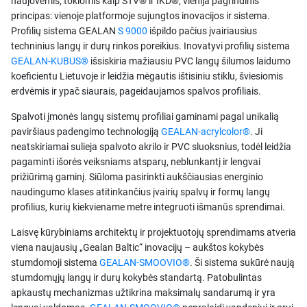
naujovėmis, tokiomis kaip STV® ir IKD®, vienija pagrindinis
principas: vienoje platformoje sujungtos inovacijos ir sistema.
Profilių sistema GEALAN
S 9000
išpildo pačius įvairiausius
techninius langų ir durų rinkos poreikius. Inovatyvi profilių sistema
GEALAN-KUBUS®
išsiskiria mažiausiu PVC langų šilumos laidumo
koeficientu Lietuvoje ir leidžia mėgautis ištisiniu stiklu, šviesiomis
erdvėmis ir ypač siaurais, pageidaujamos spalvos profiliais.
Spalvoti įmonės langų sistemų profiliai gaminami pagal unikalią
paviršiaus padengimo technologiją
GEALAN-acrylcolor®
. Ji
neatskiriamai sulieja spalvoto akrilo ir PVC sluoksnius, todėl leidžia
pagaminti išorės veiksniams atsparų, neblunkantį ir lengvai
prižiūrimą gaminį. Siūloma pasirinkti aukščiausias energinio
naudingumo klases atitinkančius įvairių spalvų ir formų langų
profilius, kurių kiekviename metre integruoti išmanūs sprendimai.
Laisvę kūrybiniams architektų ir projektuotojų sprendimams atveria
viena naujausių „Gealan Baltic“ inovacijų – aukštos kokybės
stumdomoji sistema
GEALAN-SMOOVIO®
. Ši sistema sukūrė naują
stumdomųjų langų ir durų kokybės standartą. Patobulintas
apkaustų mechanizmas užtikrina maksimalų sandarumą ir yra