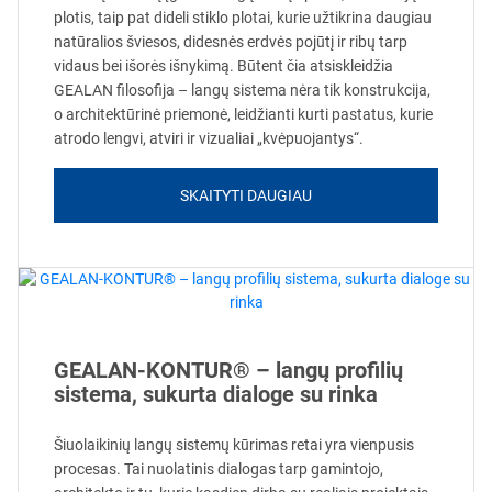
plotis, taip pat dideli stiklo plotai, kurie užtikrina daugiau
natūralios šviesos, didesnės erdvės pojūtį ir ribų tarp
vidaus bei išorės išnykimą. Būtent čia atsiskleidžia
GEALAN filosofija – langų sistema nėra tik konstrukcija,
o architektūrinė priemonė, leidžianti kurti pastatus, kurie
atrodo lengvi, atviri ir vizualiai „kvėpuojantys“.
SKAITYTI DAUGIAU
GEALAN-KONTUR® – langų profilių
sistema, sukurta dialoge su rinka
Šiuolaikinių langų sistemų kūrimas retai yra vienpusis
procesas. Tai nuolatinis dialogas tarp gamintojo,