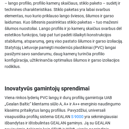
– lango profilio, profilio kamerų skaičiaus, stiklo paketo – sudėtį ir
technines charakteristikas. Stiklo paketas yra labai svarbus
elementas, nuo kurio priklauso lango šviesos, šilumos ir garso
laidumas. Kuo šiltesnis pasirinktas stiklo paketas – tuo mažesni
šilumos nuostoliai. Lango profilis ir jo kamerų skaičius svarbus dėl
estetikos funkcijos, taip pat turi padėti išlaikyti konstrukcijos
stabilumą, atsparumą, gerą viso pastato šilumos ir garso izoliaciją.
Statytojų Lietuvoje pamėgti modernūs plastikiniai (PVC) langai
pasižymi savo sandarumu, daug kamerų turinčia profilio
konfigūracija, užtikrinančia optimalius šilumos ir garso izoliacijos
rodiklius.
Inovatyvūs gamintojų sprendimai
Viena rinkos lyderių PVC langų ir durų profilių gamintoja UAB
„Gealan Baltic“ klientams siūlo A, A+ ir A++ energinio naudingumo
klasėms pritaikytus langų profilius. Pavyzdžiui, universali
visapusiška profilių sistema GEALAN
S 9000
yra sėkmingiausiai
išbandytas ir ištobulintas GEALAN gaminys. Ją su GEALAN