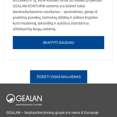
architekto ir tų, kurie kasdien dirba su realiais projektais.
GEALAN-KONTUR® sistema yra būtent tokio
bendradarbiavimo rezultatas – sprendimas, gimęs iš
praktinių poreikių, techninių iššūkių ir aiškios krypties
kurti modernią, lakonišką ir aukštus standartus
atitinkančią langų sistemą.
SKAITYTI DAUGIAU
ŽIŪRĖTI VISAS NAUJIENAS
GEALAN – tarptautinė įmonių grupė yra viena iš Europoje