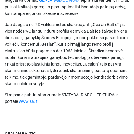
lengvai valdomas.
GEALAN-SMOOVIO®
nepralaidi vandeniui ir orui,
puikiai izoliuoja garsą, taip pat optimaliai išnaudoja patalpų erdvę,
kuri tampa ergonomiškesnė ir šviesesnė.
Jau daugiau nei 23 veiklos metus skaičiuojanti „Gealan Baltic“ yra
vienintelė PVC langų ir durų profilių gamykla Baltijos šalyse ir viena
didžiausių gamyklų Šiaurės Europoje. Įmonė priklauso pasauliniam
vokiečių koncernui „Gealan“, kuris pirmąjį lango rėmo profilį
ekstruzijos būdu pagamino dar 1963-iaisiais. Šiandien bendrovė
nuolat kuria ir atnaujina gamybos technologijas bei viena pirmųjų
rinkai pristato plastikinių langų inovacijas. „Gealan“ taip pat yra
skaitmeninio sektoriaus lyderė: tiek skaitmeninių pastatų duomenų
teikimo, tiek gamintojo, pardavėjo ir montuotojo bendradarbiavimo
skaitmeninimo srityje.
Straipsnis publikuotas žurnale STATYBA IR ARCHITEKTŪRA ir
portale
www.sa.lt
GEALAN BALTIC