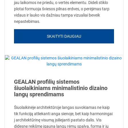
jau laikomos ne priedu, o vertės elementu. Dideli stiklo
plotai formuoja šviesos pilnas erdves, o perėjimas tarp
vidaus ir lauko vis dažniau tampa vizualiai beveik
nepastebimas.
SKAITYTI DAUGIAU
GEALAN profilių sistemos
šiuolaikiniams minimalistinio dizaino
langų sprendimams
Šiuolaikinėje architektūroje langas suvokiamas ne kaip
tik funkciją atliekanti anga sienoje, bet kaip harmoningai
į architektūrinę visumą įsiliejanti pastato dalis. Vis
didesnę reikšmę įgauna langų rėmų spalva, forma ir jų