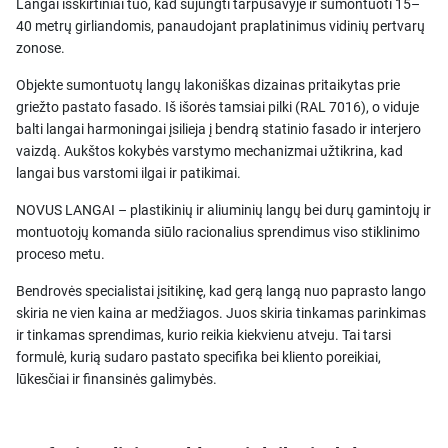
Langai išskirtiniai tuo, kad sujungti tarpusavyje ir sumontuoti 15–
40 metrų girliandomis, panaudojant praplatinimus vidinių pertvarų
zonose.
Objekte sumontuotų langų lakoniškas dizainas pritaikytas prie
griežto pastato fasado. Iš išorės tamsiai pilki (RAL 7016), o viduje
balti langai harmoningai įsilieja į bendrą statinio fasado ir interjero
vaizdą. Aukštos kokybės varstymo mechanizmai užtikrina, kad
langai bus varstomi ilgai ir patikimai.
NOVUS LANGAI – plastikinių ir aliuminių langų bei durų gamintojų ir
montuotojų komanda siūlo racionalius sprendimus viso stiklinimo
proceso metu.
Bendrovės specialistai įsitikinę, kad gerą langą nuo paprasto lango
skiria ne vien kaina ar medžiagos. Juos skiria tinkamas parinkimas
ir tinkamas sprendimas, kurio reikia kiekvienu atveju. Tai tarsi
formulė, kurią sudaro pastato specifika bei kliento poreikiai,
lūkesčiai ir finansinės galimybės.