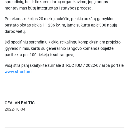
sprendinių, bet ir tinkamo darbų organizavimo, jog įrangos
montavimas būtų integruotas į statybos procesą.
Po rekonstrukcijos 20 metrų aukščio, penkių aukštų gamyklos
pastato plotas siekia 11 236 kv. m, jame sukurta apie 300 naujų
darbo vietų.
Dėl specifinių sprendinių kiekio, reikalingų kompleksiniam projekto
įgyvendinimui, kartu su generalinio rangovo komanda objekte
pasitelkta per 100 tiekėjų ir subrangovų.
Visą straipsnį skaitykite žurnale STRUCTUM / 2022-07 arba portale
www.structum.lt
GEALAN BALTIC
2022-10-04