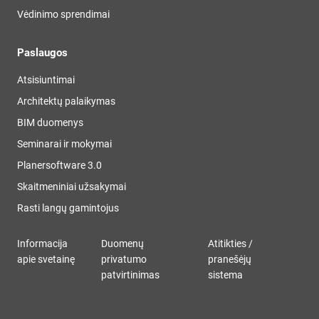
Vėdinimo sprendimai
Paslaugos
Atsisiuntimai
Architektų palaikymas
BIM duomenys
Seminarai ir mokymai
Planersoftware 3.0
Skaitmeniniai užsakymai
Rasti langų gamintojus
Informacija
Duomenų
Atitikties /
apie svetainę
privatumo
pranešėjų
patvirtinimas
sistema