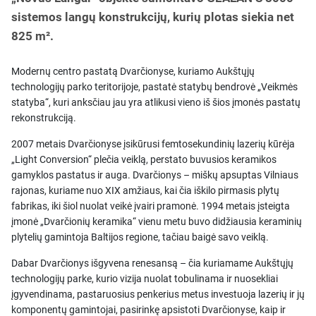
sistemos langų konstrukcijų, kurių plotas siekia net
825 m².
Modernų centro pastatą Dvarčionyse, kuriamo Aukštųjų
technologijų parko teritorijoje, pastatė statybų bendrovė „Veikmės
statyba“, kuri anksčiau jau yra atlikusi vieno iš šios įmonės pastatų
rekonstrukciją.
2007 metais Dvarčionyse įsikūrusi femtosekundinių lazerių kūrėja
„Light Conversion“ plečia veiklą, perstato buvusios keramikos
gamyklos pastatus ir auga. Dvarčionys – miškų apsuptas Vilniaus
rajonas, kuriame nuo XIX amžiaus, kai čia iškilo pirmasis plytų
fabrikas, iki šiol nuolat veikė įvairi pramonė. 1994 metais įsteigta
įmonė „Dvarčionių keramika“ vienu metu buvo didžiausia keraminių
plytelių gamintoja Baltijos regione, tačiau baigė savo veiklą.
Dabar Dvarčionys išgyvena renesansą – čia kuriamame Aukštųjų
technologijų parke, kurio vizija nuolat tobulinama ir nuosekliai
įgyvendinama, pastaruosius penkerius metus investuoja lazerių ir jų
komponentų gamintojai, pasirinkę apsistoti Dvarčionyse, kaip ir