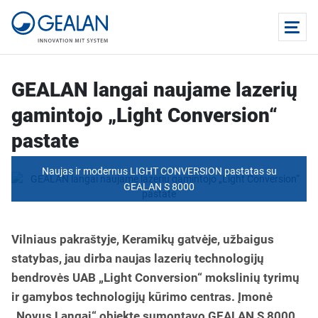
GEALAN langai naujame lazerių
gamintojo „Light Conversion“
pastate
Naujas ir modernus LIGHT CONVERSION pastatas su
GEALAN S 8000
Vilniaus pakraštyje, Keramikų gatvėje, užbaigus
statybas, jau dirba naujas lazerių technologijų
bendrovės UAB „Light Conversion“ mokslinių tyrimų
ir gamybos technologijų kūrimo centras. Įmonė
„Novus Langai“ objekte sumontavo GEALAN S 8000