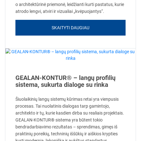
o architektūrinė priemonė, leidžianti kurti pastatus, kurie
atrodo lengvi, atviri ir vizualiai „kvėpuojantys“.
SKAITYTI DAUGIAU
GEALAN-KONTUR® – langų profilių
sistema, sukurta dialoge su rinka
Šiuolaikinių langų sistemų kūrimas retai yra vienpusis
procesas. Tai nuolatinis dialogas tarp gamintojo,
architekto ir tų, kurie kasdien dirba su realiais projektais.
GEALAN-KONTUR® sistema yra būtent tokio
bendradarbiavimo rezultatas – sprendimas, gimęs iš
praktinių poreikių, techninių iššūkių ir aiškios krypties
kurti modernią, lakonišką ir aukštus standartus