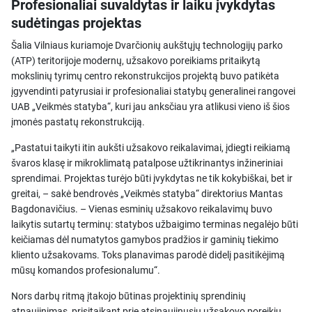
Profesionaliai suvaldytas ir laiku įvykdytas
sudėtingas projektas
Šalia Vilniaus kuriamoje Dvarčionių aukštųjų technologijų parko
(ATP) teritorijoje modernų, užsakovo poreikiams pritaikytą
mokslinių tyrimų centro rekonstrukcijos projektą buvo patikėta
įgyvendinti patyrusiai ir profesionaliai statybų generalinei rangovei
UAB „Veikmės statyba“, kuri jau anksčiau yra atlikusi vieno iš šios
įmonės pastatų rekonstrukciją.
„Pastatui taikyti itin aukšti užsakovo reikalavimai, įdiegti reikiamą
švaros klasę ir mikroklimatą patalpose užtikrinantys inžineriniai
sprendimai. Projektas turėjo būti įvykdytas ne tik kokybiškai, bet ir
greitai, – sakė bendrovės „Veikmės statyba“ direktorius Mantas
Bagdonavičius. – Vienas esminių užsakovo reikalavimų buvo
laikytis sutartų terminų: statybos užbaigimo terminas negalėjo būti
keičiamas dėl numatytos gamybos pradžios ir gaminių tiekimo
kliento užsakovams. Toks planavimas parodė didelį pasitikėjimą
mūsų komandos profesionalumu“.
Nors darbų ritmą įtakojo būtinas projektinių sprendinių
atnaujinimas, prisitaikant prie atsinaujinusių užsakovo poreikių,