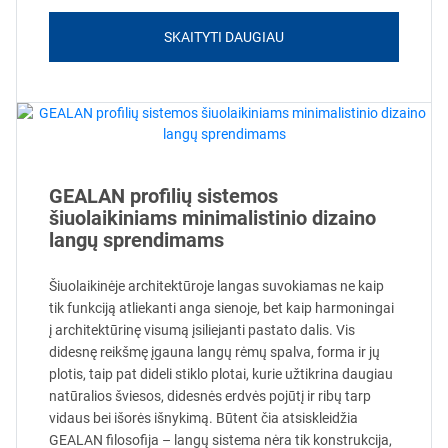
SKAITYTI DAUGIAU
GEALAN profilių sistemos
šiuolaikiniams minimalistinio dizaino
langų sprendimams
Šiuolaikinėje architektūroje langas suvokiamas ne kaip
tik funkciją atliekanti anga sienoje, bet kaip harmoningai
į architektūrinę visumą įsiliejanti pastato dalis. Vis
didesnę reikšmę įgauna langų rėmų spalva, forma ir jų
plotis, taip pat dideli stiklo plotai, kurie užtikrina daugiau
natūralios šviesos, didesnės erdvės pojūtį ir ribų tarp
vidaus bei išorės išnykimą. Būtent čia atsiskleidžia
GEALAN filosofija – langų sistema nėra tik konstrukcija,