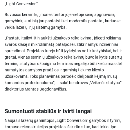
„Light Conversion“.
Buvusios keramikų įmonės teritorijoje vietoje senų apgriuvusių
gamybinių statinių jau pastatyti keli modernūs pastatai, kuriuose
veikia lazerių ir jų sistemų gamyba.
„Pastatui taikyti itin aukšti užsakovo reikalavimai, įdiegti reikiamą
švaros klasę ir mikroklimatą patalpose užtikrinantys inžineriniai
sprendimai. Projektas turėjo būti įvykdytas ne tik kokybiškai, bet ir
greitai, Vienas esminių užsakovo reikalavimų buvo laikytis sutartų
terminų: statybos užbaigimo terminas negalėjo būti keičiamas dėl
numatytos gamybos pradžios ir gaminių tiekimo kliento
užsakovams. Toks planavimas parodė didelį pasitikėjimą mūsų
komandos profesionalumu“, – sakė bendrovės „Veikmės statyba“
direktorius Mantas Bagdonavičius.
Sumontuoti stabilūs ir tvirti langai
Naujasis lazerių gamintojos „Light Conversion“ gamybos ir tyrimų
korpuso rekonstrukcijos projektas išskirtinis tuo, kad tokio tipo