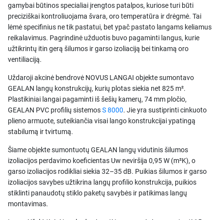
gamybai būtinos specialiai įrengtos patalpos, kuriose turi būti
preciziškai kontroliuojama švara, oro temperatūra ir drėgmė. Tai
lėmė specifinius ne tik pastatui, bet ypač pastato langams keliamus
reikalavimus. Pagrindinė užduotis buvo pagaminti langus, kurie
užtikrintų itin gerą šilumos ir garso izoliaciją bei tinkamą oro
ventiliaciją.
Uždaroji akcinė bendrovė NOVUS LANGAI objekte sumontavo
GEALAN langų konstrukcijų, kurių plotas siekia net 825 m².
Plastikiniai langai pagaminti iš šešių kamerų, 74 mm pločio,
GEALAN PVC profilių sistemos
S 8000
. Jie yra sustiprinti cinkuoto
plieno armuote, suteikiančia visai lango konstrukcijai ypatingą
stabilumą ir tvirtumą.
Šiame objekte sumontuotų GEALAN langų vidutinis šilumos
izoliacijos perdavimo koeficientas Uw neviršija 0,95 W (m²K), o
garso izoliacijos rodikliai siekia 32–35 dB. Puikias šilumos ir garso
izoliacijos savybes užtikrina langų profilio konstrukcija, puikios
stiklinti panaudotų stiklo paketų savybės ir patikimas langų
montavimas.