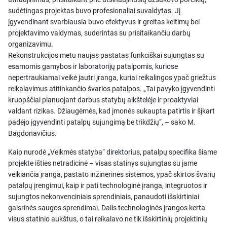
sudėtingas projektas buvo profesionaliai suvaldytas. Jį
įgyvendinant svarbiausia buvo efektyvus ir greitas keitimų bei
projektavimo valdymas, suderintas su prisitaikančiu darbų
organizavimu.
Rekonstrukcijos metu naujas pastatas funkciškai sujungtas su
esamomis gamybos ir laboratorijų patalpomis, kuriose
nepertraukiamai veikė jautri įranga, kuriai reikalingos ypač griežtus
reikalavimus atitinkančio švarios patalpos. „Tai pavyko įgyvendinti
kruopščiai planuojant darbus statybų aikštelėje ir proaktyviai
valdant rizikas. Džiaugėmės, kad įmonės sukaupta patirtis ir šįkart
padėjo įgyvendinti patalpų sujungimą be trikdžių“, – sako M.
Bagdonavičius.
Kaip nurodė „Veikmės statyba“ direktorius, patalpų specifika šiame
projekte išties netradicinė – visas statinys sujungtas su jame
veikiančia įranga, pastato inžinerinės sistemos, ypač skirtos švarių
patalpų įrengimui, kaip ir pati technologinė įranga, integruotos ir
sujungtos nekonvenciniais sprendiniais, panaudoti išskirtiniai
gaisrinės saugos sprendimai. Dalis technologinės įrangos kerta
visus statinio aukštus, o tai reikalavo ne tik išskirtinių projektinių