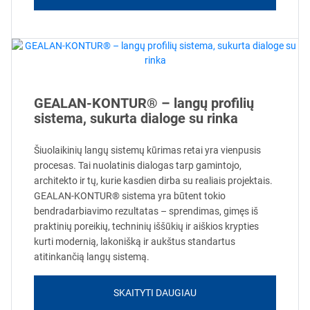
GEALAN-KONTUR® – langų profilių
sistema, sukurta dialoge su rinka
Šiuolaikinių langų sistemų kūrimas retai yra vienpusis
procesas. Tai nuolatinis dialogas tarp gamintojo,
architekto ir tų, kurie kasdien dirba su realiais projektais.
GEALAN-KONTUR® sistema yra būtent tokio
bendradarbiavimo rezultatas – sprendimas, gimęs iš
praktinių poreikių, techninių iššūkių ir aiškios krypties
kurti modernią, lakonišką ir aukštus standartus
atitinkančią langų sistemą.
SKAITYTI DAUGIAU