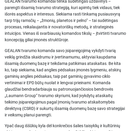
GEALAN tvarumo komandai tenka sudėtingas uždavinys –
parengti išsamią tvarumo strategiją, kuri apimtų tiek vidaus, tiek
išorės aspektus ir interesus. Siekiama rasti tinkamą pusiausvyrą
tarp trijų ramsčių – „žmonių, planetos ir pelno“ – tai sudėtingas
procesas, reikalaujantis ir novatoriškų metodų, ir strateginės
intuicijos. Vienas iš svarbiausių komandos tikslų – įtvirtinti tvarumo
koncepciją giliai įmonės struktūroje.
GEALAN tvarumo komanda savo įsipareigojimą vykdyti tvarią
veiklą grindžia skaidrumu ir įvertinamumu, aktyviai kaupdama
išsamią duomenų bazę ir teikdama patikimas ataskaitas. Be kita
ko, taip siekiama, kad anglies pėdsakas įmonės lygmeniu, atskirų
gaminių anglies pėdsakas, taip pat gaminių gyvavimo ciklo
vertinimai ir EPD būtų nuolat ir lengvai prieinami. Komanda
glaudžiai bendradarbiauja su patronuojančiosios bendrovės
„Laumann Group“ tvarumo skyriumi, kad įvykdytų ataskaitų
teikimo įsipareigojimus pagal Įmonių tvarumo atskaitomybės
direktyvą (CSRD) ir sukurtų išsamią duomenų bazę savo strategijai
ir veiksmų planui parengti.
Ypač daug iššūkių kyla dėl konkrečios šalies taisyklių ir kultūrinių