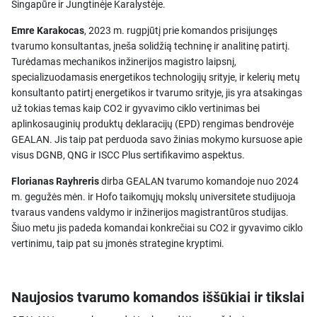
Singapūre ir Jungtinėje Karalystėje.
Emre Karakocas
, 2023 m. rugpjūtį prie komandos prisijungęs
tvarumo konsultantas, įneša solidžią techninę ir analitinę patirtį.
Turėdamas mechanikos inžinerijos magistro laipsnį,
specializuodamasis energetikos technologijų srityje, ir kelerių metų
konsultanto patirtį energetikos ir tvarumo srityje, jis yra atsakingas
už tokias temas kaip CO2 ir gyvavimo ciklo vertinimas bei
aplinkosauginių produktų deklaracijų (EPD) rengimas bendrovėje
GEALAN. Jis taip pat perduoda savo žinias mokymo kursuose apie
visus DGNB, QNG ir ISCC Plus sertifikavimo aspektus.
Florianas Rayhreris
dirba GEALAN tvarumo komandoje nuo 2024
m. gegužės mėn. ir Hofo taikomųjų mokslų universitete studijuoja
tvaraus vandens valdymo ir inžinerijos magistrantūros studijas.
Šiuo metu jis padeda komandai konkrečiai su CO2 ir gyvavimo ciklo
vertinimu, taip pat su įmonės strategine kryptimi.
Naujosios tvarumo komandos iššūkiai ir tikslai