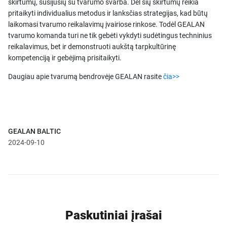
skirtumų, susijusių su tvarumo svarba. Dėl šių skirtumų reikia
pritaikyti individualius metodus ir lanksčias strategijas, kad būtų
laikomasi tvarumo reikalavimų įvairiose rinkose. Todėl GEALAN
tvarumo komanda turi ne tik gebėti vykdyti sudėtingus techninius
reikalavimus, bet ir demonstruoti aukštą tarpkultūrinę
kompetenciją ir gebėjimą prisitaikyti.
Daugiau apie tvarumą bendrovėje GEALAN rasite
čia>>
GEALAN BALTIC
2024-09-10
Paskutiniai įrašai