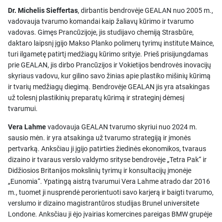
Dr. Michelis Sieffertas
, dirbantis bendrovėje GEALAN nuo 2005 m.,
vadovauja tvarumo komandai kaip žaliavų kūrimo ir tvarumo
vadovas. Gimęs Prancūzijoje, jis studijavo chemiją Strasbūre,
daktaro laipsnį įgijo Makso Planko polimerų tyrimų institute Maince,
turi ilgametę patirtį medžiagų kūrimo srityje. Prieš prisijungdamas
prie GEALAN, jis dirbo Prancūzijos ir Vokietijos bendrovės inovacijų
skyriaus vadovu, kur gilino savo žinias apie plastiko mišinių kūrimą
ir tvarių medžiagų diegimą. Bendrovėje GEALAN jis yra atsakingas
už tolesnį plastikinių preparatų kūrimą ir strateginį dėmesį
tvarumui.
Vera Lahme
vadovauja GEALAN tvarumo skyriui nuo 2024 m.
sausio mėn. ir yra atsakinga už tvarumo strategiją ir įmonės
pertvarką. Anksčiau ji įgijo patirties žiedinės ekonomikos, tvaraus
dizaino ir tvaraus verslo valdymo srityse bendrovėje „Tetra Pak“ ir
Didžiosios Britanijos mokslinių tyrimų ir konsultacijų įmonėje
„Eunomia“. Ypatingą aistrą tvarumui Vera Lahme atrado dar 2016
m., tuomet ji nusprendė perorientuoti savo karjerą ir baigti tvarumo,
verslumo ir dizaino magistrantūros studijas Brunel universitete
Londone. Anksčiau ji ėjo įvairias komercines pareigas BMW grupėje