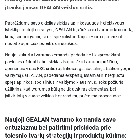
įtrauks į visas GEALAN veiklos sritis.
Pabrėždama savo didelius siekius aplinkosaugos ir efektyvaus
išteklių naudojimo srityse, GEALAN ir įkūrė savo tvarumo komandą,
kurią sudaro įvairių sričių specialistai. Taip siekiama patenkinti
nuolat augančius poreikius ir iššūkius.
Naujai sukurta tvarumo komanda padeda ne tik sprendžiant
pavienes užduotis, bet siekia visapusiško tvarumo požiūrio,
apimančio visas ESG sritis (aplinkosaugą, socialinę atsakomybę ir
valdymą). GEALAN, padedama ekspertų, išsamiai ir integruotai
spręs aplinkos, socialinius ir valdymo klausimus. Toks požiūris
užtikrins, kad tvarumas būtų ne tik atskiras elementas, bet
įsitvirtintų visuose veiklos ir sprendimų priėmimo procesuose.
Naujoji GEALAN tvarumo komanda savo
entuziazmu bei patirtimi prisideda prie
tolesnio tvarių strategijų ir produktų kūrimo: