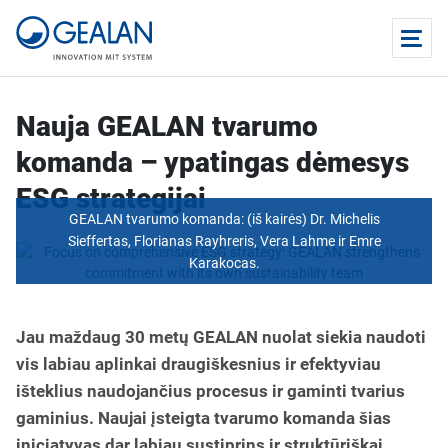
Nauja GEALAN tvarumo
komanda – ypatingas dėmesys
ESG strategijai
GEALAN tvarumo komanda: (iš kairės) Dr. Michelis
Sieffertas, Florianas Rayhreris, Vera Lahme ir Emre
Karakocas.
Jau maždaug 30 metų GEALAN nuolat siekia naudoti
vis labiau aplinkai draugiškesnius ir efektyviau
išteklius naudojančius procesus ir gaminti tvarius
gaminius. Naujai įsteigta tvarumo komanda šias
iniciatyvas dar labiau sustiprins ir struktūriškai