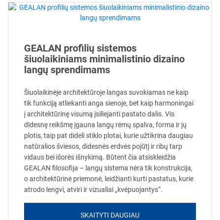
GEALAN profilių sistemos
šiuolaikiniams minimalistinio dizaino
langų sprendimams
Šiuolaikinėje architektūroje langas suvokiamas ne kaip
tik funkciją atliekanti anga sienoje, bet kaip harmoningai
į architektūrinę visumą įsiliejanti pastato dalis. Vis
didesnę reikšmę įgauna langų rėmų spalva, forma ir jų
plotis, taip pat dideli stiklo plotai, kurie užtikrina daugiau
natūralios šviesos, didesnės erdvės pojūtį ir ribų tarp
vidaus bei išorės išnykimą. Būtent čia atsiskleidžia
GEALAN filosofija – langų sistema nėra tik konstrukcija,
o architektūrinė priemonė, leidžianti kurti pastatus, kurie
atrodo lengvi, atviri ir vizualiai „kvėpuojantys“.
SKAITYTI DAUGIAU