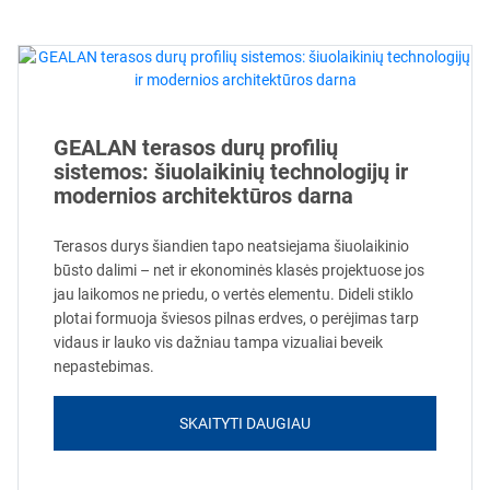
GEALAN terasos durų profilių
sistemos: šiuolaikinių technologijų ir
modernios architektūros darna
Terasos durys šiandien tapo neatsiejama šiuolaikinio
būsto dalimi – net ir ekonominės klasės projektuose jos
jau laikomos ne priedu, o vertės elementu. Dideli stiklo
plotai formuoja šviesos pilnas erdves, o perėjimas tarp
vidaus ir lauko vis dažniau tampa vizualiai beveik
nepastebimas.
SKAITYTI DAUGIAU