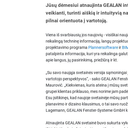
Jūsų dėmesiui atnaujinta GEALAN int
veikianti, turinti aiškią ir intuityvią 
pilnai orientuota į vartotoją.
Viena iš svarbiausių jos naujovių - visiškai na
reikalingą techninę informaciją, langų projekt
projektavimo programa
Plannersoftware
ir
BI
patalpinta informacija, kuri yra reikalinga galuti
apie langus, jų pasirinkimą, priežiūrą ir kt.
„Su savo naująja svetainės versija sąmoningai
vartotojo perspektyvos“, - sako GEALAN Fenste
Maurović. „Kiekvienas, kuris ateina į mūsų svetai
grupei klientas priklauso, mes norime jam padėti
Esu įsitikinęs, kad naujoje svetainėje mūsų par
planavimo ir dizaino klausimus, o tai savo ru
Lagemann, GEALAN Fenster-Systeme GmbH kū
Atnaujinta GEALAN svetainė buvo sukurta vykd