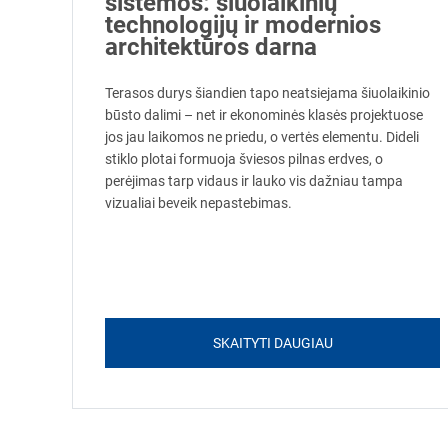
sistemos: šiuolaikinių
technologijų ir modernios
architektūros darna
Terasos durys šiandien tapo neatsiejama šiuolaikinio
būsto dalimi – net ir ekonominės klasės projektuose
jos jau laikomos ne priedu, o vertės elementu. Dideli
stiklo plotai formuoja šviesos pilnas erdves, o
perėjimas tarp vidaus ir lauko vis dažniau tampa
vizualiai beveik nepastebimas.
SKAITYTI DAUGIAU