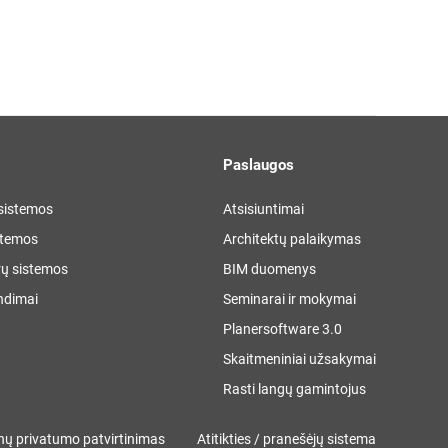
Paslaugos
 sistemos
Atsisiuntimai
stemos
Architektų palaikymas
ų sistemos
BIM duomenys
ndimai
Seminarai ir mokymai
Planersoftware 3.0
Skaitmeniniai užsakymai
Rasti langų gamintojus
ų privatumo patvirtinimas
Atitikties / pranešėjų sistema