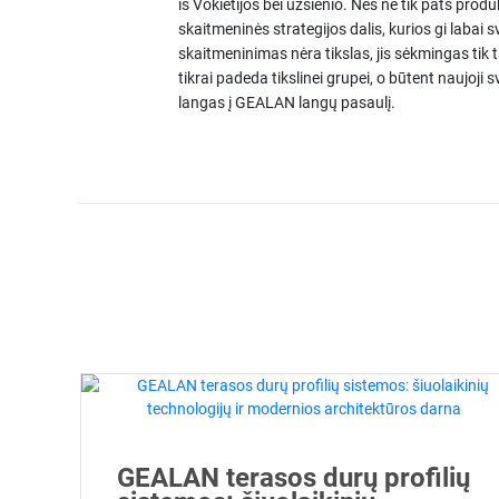
iš Vokietijos bei užsienio. Nes ne tik pats pro
skaitmeninės strategijos dalis, kurios gi labai s
skaitmeninimas nėra tikslas, jis sėkmingas tik
tikrai padeda tikslinei grupei, o būtent naujoji 
langas į GEALAN langų pasaulį.
GEALAN terasos durų profilių