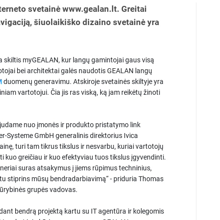
erneto svetainė www.gealan.lt. Greitai
navigaciją, šiuolaikiško dizaino svetainė yra
uja skiltis myGEALAN, kur langų gamintojai gaus visą
uotojai bei architektai galės naudotis GEALAN langų
M
duomenų generavimu. Atskiroje svetainės skiltyje yra
niam vartotojui. Čia jis ras viską, ką jam reikėtų žinoti
 judame nuo įmonės ir produkto pristatymo link
r-Systeme GmbH generalinis direktorius Ivica
nę, turi tam tikrus tikslus ir nesvarbu, kuriai vartotojų
 kuo greičiau ir kuo efektyviau tuos tikslus įgyvendinti.
tneriai suras atsakymus į jiems rūpimus techninius,
ožtu stiprins mūsų bendradarbiavimą“ - priduria Thomas
rybinės grupės vadovas.
ant bendrą projektą kartu su IT agentūra ir kolegomis