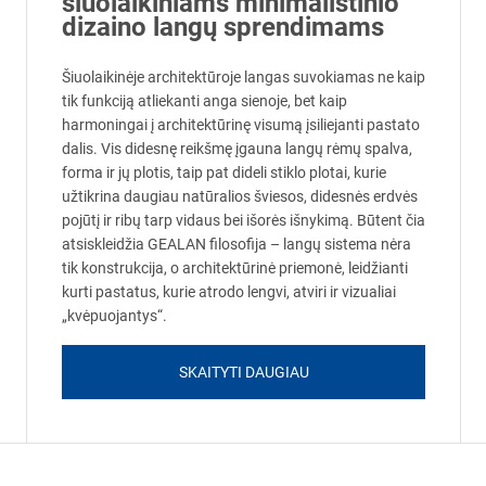
šiuolaikiniams minimalistinio
dizaino langų sprendimams
Šiuolaikinėje architektūroje langas suvokiamas ne kaip
tik funkciją atliekanti anga sienoje, bet kaip
harmoningai į architektūrinę visumą įsiliejanti pastato
dalis. Vis didesnę reikšmę įgauna langų rėmų spalva,
forma ir jų plotis, taip pat dideli stiklo plotai, kurie
užtikrina daugiau natūralios šviesos, didesnės erdvės
pojūtį ir ribų tarp vidaus bei išorės išnykimą. Būtent čia
atsiskleidžia GEALAN filosofija – langų sistema nėra
tik konstrukcija, o architektūrinė priemonė, leidžianti
kurti pastatus, kurie atrodo lengvi, atviri ir vizualiai
„kvėpuojantys“.
SKAITYTI DAUGIAU