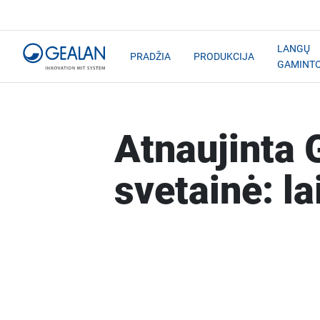
LANGŲ
PRADŽIA
PRODUKCIJA
GAMINT
Atnaujinta
svetainė: la