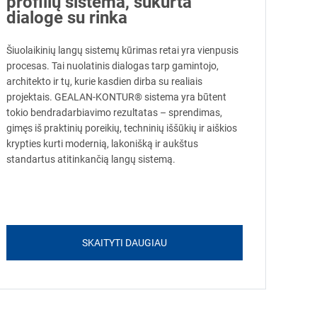
profilių sistema, sukurta
dialoge su rinka
Šiuolaikinių langų sistemų kūrimas retai yra vienpusis
procesas. Tai nuolatinis dialogas tarp gamintojo,
architekto ir tų, kurie kasdien dirba su realiais
projektais. GEALAN-KONTUR® sistema yra būtent
tokio bendradarbiavimo rezultatas – sprendimas,
gimęs iš praktinių poreikių, techninių iššūkių ir aiškios
krypties kurti modernią, lakonišką ir aukštus
standartus atitinkančią langų sistemą.
SKAITYTI DAUGIAU