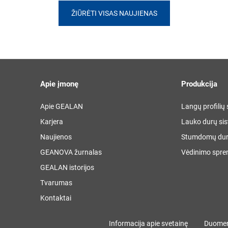
ŽIŪRĖTI VISAS NAUJIENAS
Apie įmonę
Produkcija
Apie GEALAN
Langų profilių
Karjera
Lauko durų si
Naujienos
Stumdomų dur
GEANOVA žurnalas
Vėdinimo spre
GEALAN istorijos
Tvarumas
Kontaktai
Informacija apie svetainę
Duomen