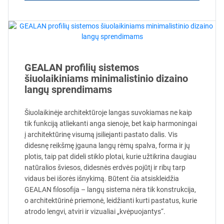
GEALAN profilių sistemos
šiuolaikiniams minimalistinio dizaino
langų sprendimams
Šiuolaikinėje architektūroje langas suvokiamas ne kaip
tik funkciją atliekanti anga sienoje, bet kaip harmoningai
į architektūrinę visumą įsiliejanti pastato dalis. Vis
didesnę reikšmę įgauna langų rėmų spalva, forma ir jų
plotis, taip pat dideli stiklo plotai, kurie užtikrina daugiau
natūralios šviesos, didesnės erdvės pojūtį ir ribų tarp
vidaus bei išorės išnykimą. Būtent čia atsiskleidžia
GEALAN filosofija – langų sistema nėra tik konstrukcija,
o architektūrinė priemonė, leidžianti kurti pastatus, kurie
atrodo lengvi, atviri ir vizualiai „kvėpuojantys“.