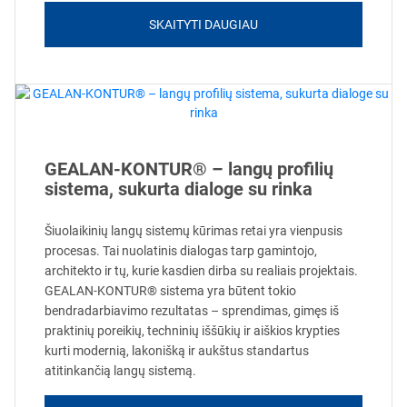
SKAITYTI DAUGIAU
GEALAN-KONTUR® – langų profilių
sistema, sukurta dialoge su rinka
Šiuolaikinių langų sistemų kūrimas retai yra vienpusis
procesas. Tai nuolatinis dialogas tarp gamintojo,
architekto ir tų, kurie kasdien dirba su realiais projektais.
GEALAN-KONTUR® sistema yra būtent tokio
bendradarbiavimo rezultatas – sprendimas, gimęs iš
praktinių poreikių, techninių iššūkių ir aiškios krypties
kurti modernią, lakonišką ir aukštus standartus
atitinkančią langų sistemą.