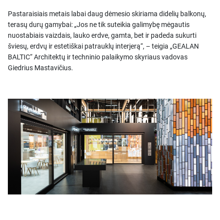
Pastaraisiais metais labai daug dėmesio skiriama didelių balkonų,
terasų durų gamybai: „Jos ne tik suteikia galimybę mėgautis
nuostabiais vaizdais, lauko erdve, gamta, bet ir padeda sukurti
šviesų, erdvų ir estetiškai patrauklų interjerą“, – teigia „GEALAN
BALTIC“ Architektų ir techninio palaikymo skyriaus vadovas
Giedrius Mastavičius.