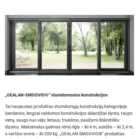
„GEALAN-SMOOVIO®“ stumdomosios konstrukcijos
Tai naujausias produktas stumdomųjų konstrukcijų kategorijoje.
Sandarios, lengvai valdomos konstrukcijos sklandžiai slysta, taupo
vietą, saugo nuo vėjo, lietaus, triukšmo, pasižymi diskretišku
dizainu. Maksimalus galimas rėmo ilgis – iki 4 m, aukštis – iki 2,4 m,
o varčios svoris – iki 200 kg. „GEALAN-SMOOVIO®“ produktas