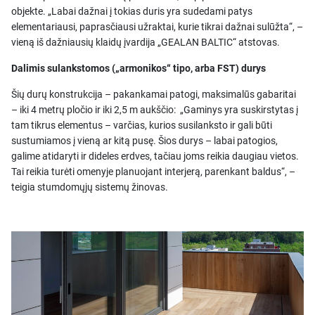
objekte. „Labai dažnai į tokias duris yra sudedami patys
elementariausi, paprasčiausi užraktai, kurie tikrai dažnai sulūžta“, –
vieną iš dažniausių klaidų įvardija „GEALAN BALTIC“ atstovas.
Dalimis sulankstomos („armonikos“ tipo, arba FST) durys
Šių durų konstrukcija – pakankamai patogi, maksimalūs gabaritai
– iki 4 metrų pločio ir iki 2,5 m aukščio: „Gaminys yra suskirstytas į
tam tikrus elementus – varčias, kurios susilanksto ir gali būti
sustumiamos į vieną ar kitą pusę. Šios durys – labai patogios,
galime atidaryti ir dideles erdves, tačiau joms reikia daugiau vietos.
Tai reikia turėti omenyje planuojant interjerą, parenkant baldus“, –
teigia stumdomųjų sistemų žinovas.