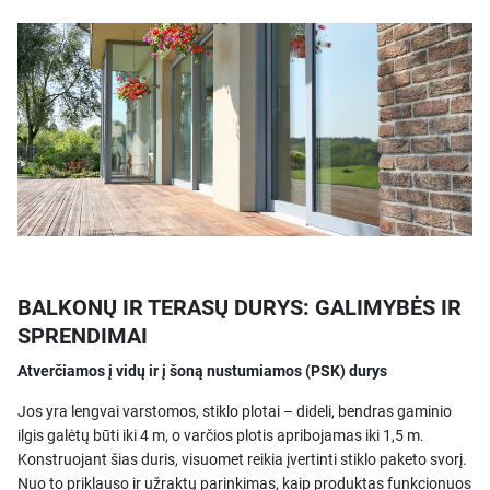
BALKONŲ IR TERASŲ DURYS: GALIMYBĖS IR
SPRENDIMAI
Atverčiamos į vidų ir į šoną nustumiamos (PSK) durys
Jos yra lengvai varstomos, stiklo plotai – dideli, bendras gaminio
ilgis galėtų būti iki 4 m, o varčios plotis apribojamas iki 1,5 m.
Konstruojant šias duris, visuomet reikia įvertinti stiklo paketo svorį.
Nuo to priklauso ir užraktų parinkimas, kaip produktas funkcionuos