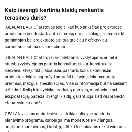
Kaip išvengti kertinių klaidų renkantis
terasines duris?
„GEALAN BALTIC“ atstovas teigia, kad kuo anksčiau projektuose
pradedama bendradarbiauti su terasų durų, slankiųjų sistemų ir kt.
gamintojais bei projektuotojais, tuo greičiau ir efektyviau
surandami optimalūs sprendimai.
„GEALAN BALTIC“ atstovai architektams, vystytojams ar net ir
statybų vykdytojams pataria konsultuotis, kuri konstrukcija
kiekvienu atveju tiktų labiausiai, pasitarti, kokius konkrečiai
produktus rinktis, paprašyti paruošti techninę dokumentaciją –
brėžinius, mazgus, specifikacijas. Visa ši informacija būtina siekiant
užtikrinti tikslią ir kokybišką produktų gamybą, montavimą bei
eksploataciją, padeda išvengti klaidų, garantuoja, kad visi projekto
etapai vyks sklandžiai.
GEALAN visiems norintiesiems suteikia galimybę naudotis
planavimo programa, kurioje galima modeliuoti PVC langus,
analizuoti sprendimus, tikrinti jų atitiktį techniniams reikalavimams