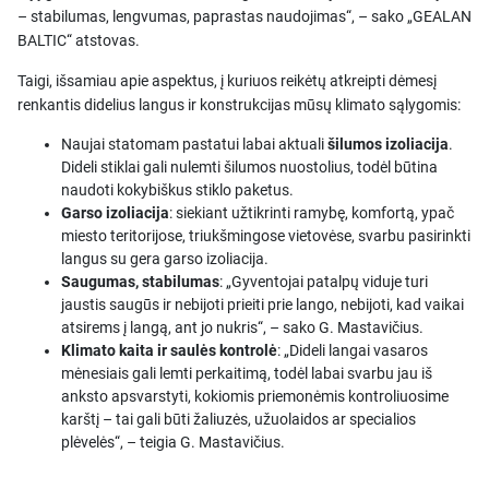
– stabilumas, lengvumas, paprastas naudojimas“, – sako „GEALAN
BALTIC“ atstovas.
Taigi, išsamiau apie aspektus, į kuriuos reikėtų atkreipti dėmesį
renkantis didelius langus ir konstrukcijas mūsų klimato sąlygomis:
Naujai statomam pastatui labai aktuali
šilumos izoliacija
.
Dideli stiklai gali nulemti šilumos nuostolius, todėl būtina
naudoti kokybiškus stiklo paketus.
Garso izoliacija
: siekiant užtikrinti ramybę, komfortą, ypač
miesto teritorijose, triukšmingose vietovėse, svarbu pasirinkti
langus su gera garso izoliacija.
Saugumas, stabilumas
: „Gyventojai patalpų viduje turi
jaustis saugūs ir nebijoti prieiti prie lango, nebijoti, kad vaikai
atsirems į langą, ant jo nukris“, – sako G. Mastavičius.
Klimato kaita ir saulės kontrolė
: „Dideli langai vasaros
mėnesiais gali lemti perkaitimą, todėl labai svarbu jau iš
anksto apsvarstyti, kokiomis priemonėmis kontroliuosime
karštį – tai gali būti žaliuzės, užuolaidos ar specialios
plėvelės“, – teigia G. Mastavičius.