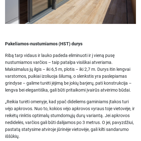
Pakeliamos-nustumiamos (HST) durys
Ribą tarp vidaus ir lauko padeda eliminuoti ir į vieną pusę
nustumiamos varčios – taip patalpa visiškai atveriama.
Maksimalus jų ilgis – iki 6,5 m, plotis – iki 2,7 m. Durys itin lengvai
varstomos, puikiai izoliuoja šilumą, o slenkstis yra paslepiamas
grindyse – galime turėti įėjimą be jokių barjerų, pati konstrukcija –
lengva bei elegantiška, gali būti pritaikomi įvairūs atvėrimo būdai.
„Reikia turėti omenyje, kad ypač dideliems gaminiams įtakos turi
vėjo apkrovos. Nuo to, kokios vėjo apkrovos vyraus toje vietovėje, ir
reikėtų rinktis optimalų stumdomųjų durų variantą. Jei apkrovos
nedidelės, varčios gali būti dalijamos po 3 metrus. O jei, pavyzdžiui,
pastatą statysime atviroje jūrinėje vietovėje, gali kilti sandarumo
iššūkių.