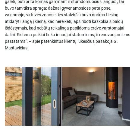
galėtų būti pritaikomas gaminant ir stumdomuosius langus: „Tai
buvo tam tikra spraga: dažnai gyvenamosiose patalpose,
valgomojo, virtuvės zonose ties stalviršiu buvo norima tiesiog
atidaryti langą į kiemą, kad nereikėtų apsiriboti kažkokiais baldų
išdėstymais, kad nebūtų reikalinga papildoma erdvė varstomajai
daliai. Sistema puikiai tinka ir naujai statomiems, ir renovuojamiems
pastatams“, – apie patenkintus klientų lūkesčius pasakoja G.
Mastavičius.