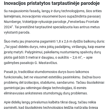
Inovacijos pristatytos tarptautinėje parodoje
Su naujausiomis fasadų, langų ir durų technologijoms, šios srities
laimėjimais, inovacijomis visuomenė buvo supažindinta pavasarį
Niurnberge, Vokietijoje vykusioje parodoje „Fensterbau Frontale
2024“. Tai prestižinė tarptautinė specializuota kas antrus metus
vykstanti paroda.
Šiuo metu jau įmanoma pagaminti 1,8 x 2,6 m dydžio balkonų duris:
„Tai ypač didelės durys, nėra jokių padalijimų, viršlangių, kaip esame
įpratę matyti. Palyginimui, pakeliamų nustumiamų spalvotų durų
plotis gali būti 5 metrai ir daugiau, o aukštis – 2,6 m“, – apie
galimybes pasakojo G. Mastavičius.
Pasak jo, tradiciškai stumdomosios durys buvo laikomos
funkcionaliu, bet ne visuomet estetišku pasirinkimu. Dažnai buvo
problemų dėl izoliacijos, stabilumo, sandarumo. Tačiau šiuolaikiniai
gamintojai jau sėkmingai diegia technologijas, iš esmės
eliminavusias ankstesnes stumdomųjų durų problemas.
Apie didelių langų privalumus kalbėta tikrai daug, tačiau reikia
paminėti, kad šiuolaikinės technologijos leidžia natūralią šviesą