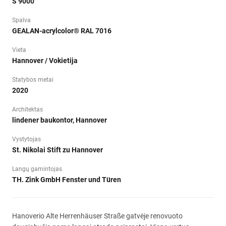
S 9000
Spalva
GEALAN-acrylcolor® RAL 7016
Vieta
Hannover / Vokietija
Statybos metai
2020
Architektas
lindener baukontor, Hannover
Vystytojas
St. Nikolai Stift zu Hannover
Langų gamintojas
TH. Zink GmbH Fenster und Türen
Hanoverio Alte Herrenhäuser Straße gatvėje renovuoto