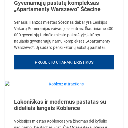
Gyvenamųjų pastatų kompleksas
„Apartamenty Warszewo“ Ščecine
Senasis Hanzos miestas Ščecinas dabar yra Lenkijos
Vakarų Pomeranijos vaivadijos centras. Šiauriniame 400
000 gyventojų turinčio miesto pakraštyje įsikūręs
naujasis gyvenamųjų namų kompleksas „Apartamenty
Warszewo“. Jį sudaro penki keturių aukštų pastatai.
PROJEKTO CHARAKTERISTIKOS
Lakoniškas ir modernus pastatas su
dideliais langais Koblence
Vokietijos miestas Koblencas yra žinomas dėl kyšulio
vadinamo „Deutsches Eck“. Čia Mozelė įteka į Reiną ir