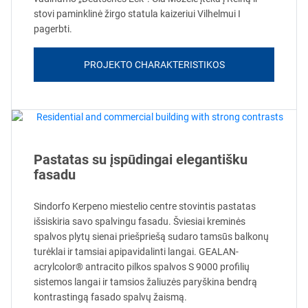
stovi paminklinė žirgo statula kaizeriui Vilhelmui I
pagerbti.
PROJEKTO CHARAKTERISTIKOS
Pastatas su įspūdingai elegantišku
fasadu
Sindorfo Kerpeno miestelio centre stovintis pastatas
išsiskiria savo spalvingu fasadu. Šviesiai kreminės
spalvos plytų sienai priešpriešą sudaro tamsūs balkonų
turėklai ir tamsiai apipavidalinti langai. GEALAN-
acrylcolor® antracito pilkos spalvos S 9000 profilių
sistemos langai ir tamsios žaliuzės paryškina bendrą
kontrastingą fasado spalvų žaismą.