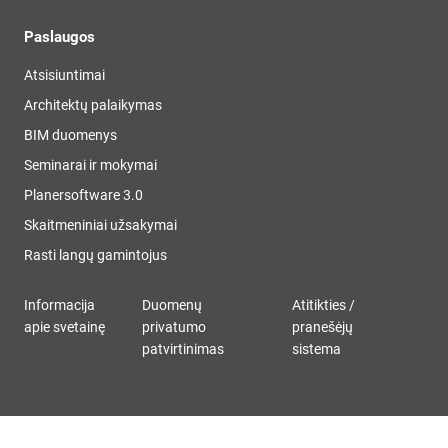
Paslaugos
Atsisiuntimai
Architektų palaikymas
BIM duomenys
Seminarai ir mokymai
Planersoftware 3.0
Skaitmeniniai užsakymai
Rasti langų gamintojus
Informacija
Duomenų
Atitikties /
apie svetainę
privatumo
pranešėjų
patvirtinimas
sistema