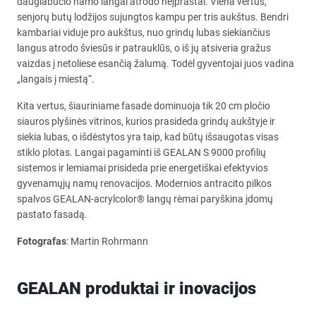
daugiabučio namo langai atrodo neįprastai. Viena vertus,
senjorų butų lodžijos sujungtos kampu per tris aukštus. Bendri
kambariai viduje pro aukštus, nuo grindų lubas siekiančius
langus atrodo šviesūs ir patrauklūs, o iš jų atsiveria gražus
vaizdas į netoliese esančią žalumą. Todėl gyventojai juos vadina
„langais į miestą“.
Kita vertus, šiauriniame fasade dominuoja tik 20 cm pločio
siauros plyšinės vitrinos, kurios prasideda grindų aukštyje ir
siekia lubas, o išdėstytos yra taip, kad būtų išsaugotas visas
stiklo plotas. Langai pagaminti iš GEALAN S 9000 profilių
sistemos ir lemiamai prisideda prie energetiškai efektyvios
gyvenamųjų namų renovacijos. Modernios antracito pilkos
spalvos GEALAN-acrylcolor® langų rėmai paryškina įdomų
pastato fasadą.
Fotografas
: Martin Rohrmann
GEALAN produktai ir inovacijos