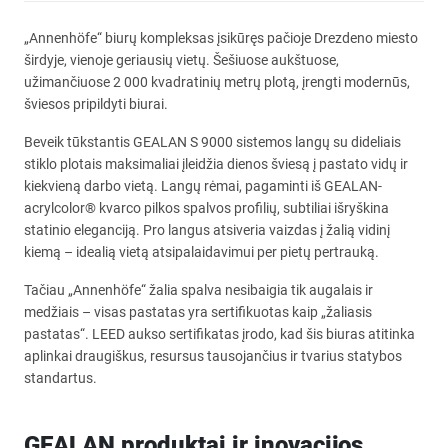
„Annenhöfe“ biurų kompleksas įsikūręs pačioje Drezdeno miesto
širdyje, vienoje geriausių vietų. Šešiuose aukštuose,
užimančiuose 2 000 kvadratinių metrų plotą, įrengti modernūs,
šviesos pripildyti biurai.
Beveik tūkstantis GEALAN S 9000 sistemos langų su dideliais
stiklo plotais maksimaliai įleidžia dienos šviesą į pastato vidų ir
kiekvieną darbo vietą. Langų rėmai, pagaminti iš GEALAN-
acrylcolor® kvarco pilkos spalvos profilių, subtiliai išryškina
statinio eleganciją. Pro langus atsiveria vaizdas į žalią vidinį
kiemą – idealią vietą atsipalaidavimui per pietų pertrauką.
Tačiau „Annenhöfe“ žalia spalva nesibaigia tik augalais ir
medžiais – visas pastatas yra sertifikuotas kaip „žaliasis
pastatas“. LEED aukso sertifikatas įrodo, kad šis biuras atitinka
aplinkai draugiškus, resursus tausojančius ir tvarius statybos
standartus.
GEALAN produktai ir inovacijos