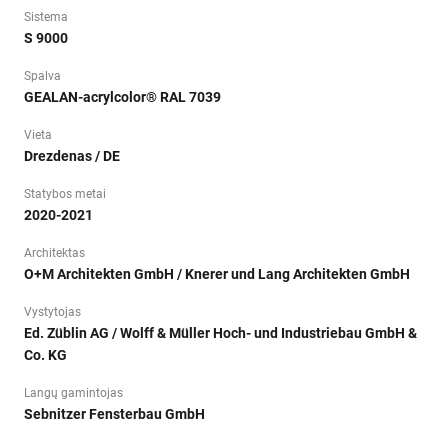
Sistema
S 9000
Spalva
GEALAN-acrylcolor® RAL 7039
Vieta
Drezdenas / DE
Statybos metai
2020-2021
Architektas
O+M Architekten GmbH / Knerer und Lang Architekten GmbH
Vystytojas
Ed. Züblin AG / Wolff & Müller Hoch- und Industriebau GmbH &
Co. KG
Langų gamintojas
Sebnitzer Fensterbau GmbH