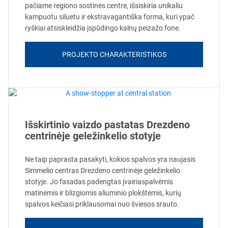
pačiame regiono sostinės centre, išsiskiria unikaliu
kampuotu siluetu ir ekstravagantiška forma, kuri ypač
ryškiai atsiskleidžia įspūdingo kalnų peizažo fone.
PROJEKTO CHARAKTERISTIKOS
Išskirtinio vaizdo pastatas Drezdeno
centrinėje geležinkelio stotyje
Ne taip paprasta pasakyti, kokios spalvos yra naujasis
Simmelio centras Drezdeno centrinėje geležinkelio
stotyje. Jo fasadas padengtas įvairiaspalvėmis
matinėmis ir blizgiomis aliuminio plokštėmis, kurių
spalvos keičiasi priklausomai nuo šviesos srauto.