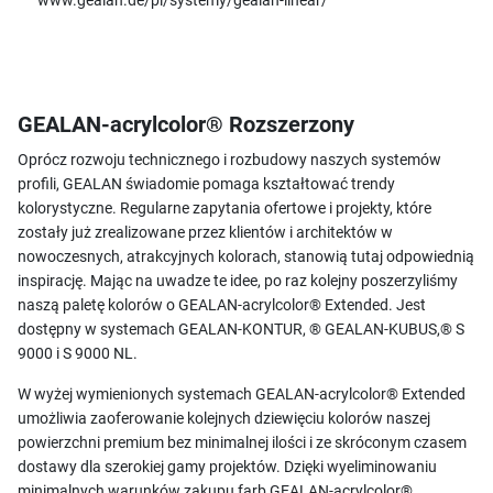
www.gealan.de/pl/systemy/gealan-linear/
GEALAN-acrylcolor® Rozszerzony
Oprócz rozwoju technicznego i rozbudowy naszych systemów
profili, GEALAN świadomie pomaga kształtować trendy
kolorystyczne. Regularne zapytania ofertowe i projekty, które
zostały już zrealizowane przez klientów i architektów w
nowoczesnych, atrakcyjnych kolorach, stanowią tutaj odpowiednią
inspirację. Mając na uwadze te idee, po raz kolejny poszerzyliśmy
naszą paletę kolorów o GEALAN-acrylcolor® Extended. Jest
dostępny w systemach GEALAN-KONTUR, ® GEALAN-KUBUS,® S
9000 i S 9000 NL.
W wyżej wymienionych systemach GEALAN-acrylcolor® Extended
umożliwia zaoferowanie kolejnych dziewięciu kolorów naszej
powierzchni premium bez minimalnej ilości i ze skróconym czasem
dostawy dla szerokiej gamy projektów. Dzięki wyeliminowaniu
minimalnych warunków zakupu farb GEALAN-acrylcolor®