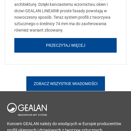
architekturę. Dzięki kanciastemu wzornictwu okien i
drzwi GEALAN LINEAR® proste fasady powstają w
nowoczesny sposób. Teraz system profili z tworzywa
sztucznego o średnicy 74 mm ma do zaoferowania
również wariant zlicowany.
PRZECZYTAJ WIĘCEJ
ZOBACZ WSZYSTKIE WIADOMOŚCI
Koncern GEALAN należy do wiodących w Europie producentów
profili okiennych i drzwiowych z tworzyw sztucznych.