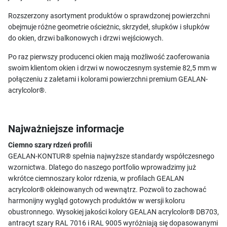
Rozszerzony asortyment produktów o sprawdzonej powierzchni
obejmuje różne geometrie ościeżnic, skrzydeł, słupków i słupków
do okien, drzwi balkonowych i drzwi wejściowych.
Po raz pierwszy producenci okien mają możliwość zaoferowania
swoim klientom okien i drzwi w nowoczesnym systemie 82,5 mm w
połączeniu z zaletami i kolorami powierzchni premium GEALAN-
acrylcolor®.
Najważniejsze informacje
Ciemno szary rdzeń profili
GEALAN-KONTUR® spełnia najwyższe standardy współczesnego
wzornictwa. Dlatego do naszego portfolio wprowadzimy już
wkrótce ciemnoszary kolor rdzenia, w profilach GEALAN
acrylcolor® okleinowanych od wewnątrz. Pozwoli to zachować
harmonijny wygląd gotowych produktów w wersji koloru
obustronnego. Wysokiej jakości kolory GEALAN acrylcolor® DB703,
antracyt szary RAL 7016 i RAL 9005 wyróżniają się dopasowanymi