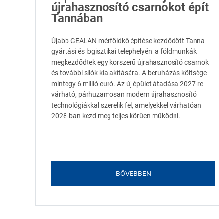
újrahasznosító csarnokot épít
Tannában
Újabb GEALAN mérföldkő építése kezdődött Tanna
gyártási és logisztikai telephelyén: a földmunkák
megkezdődtek egy korszerű újrahasznosító csarnok
és további silók kialakítására. A beruházás költsége
mintegy 6 millió euró. Az új épület átadása 2027-re
várható, párhuzamosan modern újrahasznosító
technológiákkal szerelik fel, amelyekkel várhatóan
2028-ban kezd meg teljes körűen működni.
BŐVEBBEN