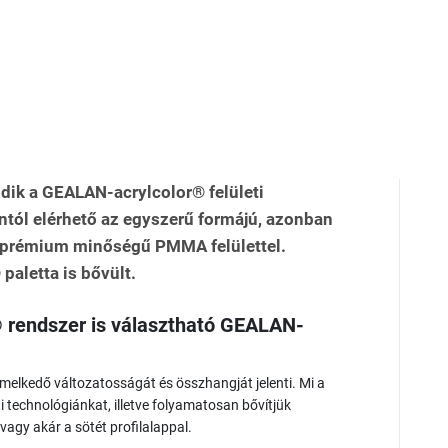
dik a GEALAN-acrylcolor® felületi
ntól elérhető az egyszerű formájú, azonban
rémium minőségű PMMA felülettel.
aletta is bővült.
endszer is választható GEALAN-
melkedő változatosságát és összhangját jelenti. Mi a
i technológiánkat, illetve folyamatosan bővítjük
 vagy akár a sötét profilalappal.