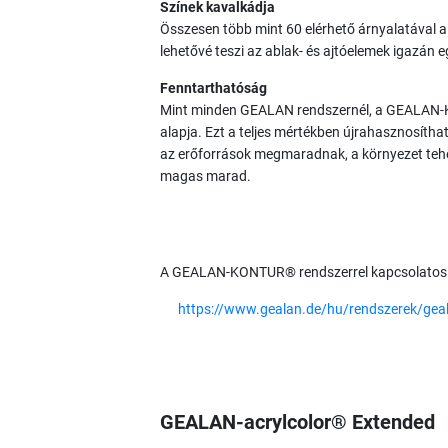
Színek kavalkádja
Összesen több mint 60 elérhető árnyalatával 
lehetővé teszi az ablak- és ajtóelemek igazán e
Fenntarthatóság
Mint minden GEALAN rendszernél, a GEALAN-
alapja. Ezt a teljes mértékben újrahasznosítha
az erőforrások megmaradnak, a környezet teh
magas marad.
A GEALAN-KONTUR® rendszerrel kapcsolatos to
https://www.gealan.de/hu/rendszerek/gea
GEALAN-acrylcolor® Extended