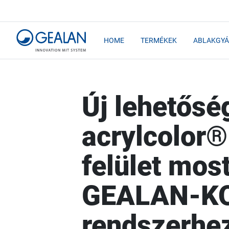
HOME
TERMÉKEK
ABLAKGYÁ
Új lehetős
acrylcolor®
felület most
GEALAN-K
rendszerhez