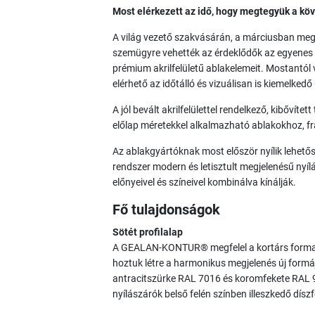
Most elérkezett az idő, hogy megtegyük a köv
A világ vezető szakvásárán, a márciusban meg
szemügyre vehették az érdeklődők az egyen
prémium akrilfelületű ablakelemeit. Mostantól
elérhető az időtálló és vizuálisan is kiemelked
A jól bevált akrilfelülettel rendelkező, kibővíte
előlap méretekkel alkalmazható ablakokhoz, fr
Az ablakgyártóknak most először nyílik lehető
rendszer modern és letisztult megjelenésű nyí
előnyeivel és színeivel kombinálva kínálják.
Fő tulajdonságok
Sötét profilalap
A GEALAN-KONTUR® megfelel a kortárs format
hoztuk létre a harmonikus megjelenés új formá
antracitszürke RAL 7016 és koromfekete RAL 9
nyílászárók belső felén színben illeszkedő díszf