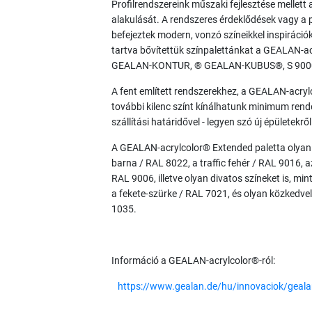
Profilrendszereink műszaki fejlesztése mellet
alakulását. A rendszeres érdeklődések vagy a p
befejeztek modern, vonzó színeikkel inspiráció
tartva bővítettük színpalettánkat a GEALAN-ac
GEALAN-KONTUR, ® GEALAN-KUBUS®, S 9000 é
A fent említett rendszerekhez, a GEALAN-acry
további kilenc színt kínálhatunk minimum rende
szállítási határidővel - legyen szó új épületekr
A GEALAN-acrylcolor® Extended paletta olyan n
barna / RAL 8022, a traffic fehér / RAL 9016,
RAL 9006, illetve olyan divatos színeket is, mi
a fekete-szürke / RAL 7021, és olyan közkedve
1035.
Információ a GEALAN-acrylcolor®-ról:
https://www.gealan.de/hu/innovaciok/gealan