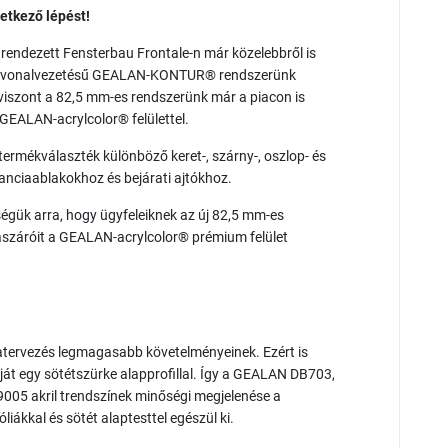
etkező lépést!
rendezett Fensterbau Frontale-n már közelebbről is
es vonalvezetésű GEALAN-KONTUR® rendszerünk
 viszont a 82,5 mm-es rendszerünk már a piacon is
ő GEALAN-acrylcolor® felülettel.
tt termékválaszték különböző keret-, szárny-, oszlop- és
anciaablakokhoz és bejárati ajtókhoz.
ségük arra, hogy ügyfeleiknek az új 82,5 mm-es
lászáróit a GEALAN-acrylcolor® prémium felület
ervezés legmagasabb követelményeinek. Ezért is
ját egy sötétszürke alapprofillal. Így a GEALAN DB703,
005 akril trendszínek minőségi megjelenése a
óliákkal és sötét alaptesttel egészül ki.