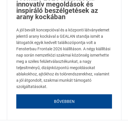
innovatív megoldások és
inspiráló beszélgetések az
arany kockában
A jól bevált koncepcióval és a központi látványelemet
jelentő arany kockával a GEALAN standja ismét a
látogatók egyik kedvelt találkozópontja volt a
Fensterbau Frontale 2026 kiállításon. A négy kiállítási
nap során nemzetközi szakmai közönség ismerhette
meg a széles felületválasztékunkat, a nagy
teljesítményű, dizájnközpontú megoldásokat
ablakokhoz, ajtókhoz és tolórendszerekhez, valamint
a jól átgondolt, szakmai munkát támogató
szolgáltatásokat.
BŐVEBBEN