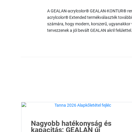
A GEALAN-acrylcolor® GEALAN-KONTUR® rendsz
acrylcolor® Extended termékválaszték további 
számára, hogy modern, korszerű, ugyanakkor vi
tervezzenek a jól bevált GEALAN akril felülettel
Nagyobb hatékonyság és
kapacitás: GEALAN új