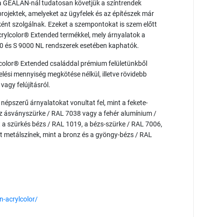
t a GEALAN-nál tudatosan követjük a színtrendek
rojektek, amelyeket az ügyfelek és az építészek már
ként szolgálnak. Ezeket a szempontokat is szem előtt
rylcolor® Extended termékkel, mely árnyalatok a
s S 9000 NL rendszerek esetében kaphatók.
lcolor® Extended családdal prémium felületünkből
lési mennyiség megkötése nélkül, illetve rövidebb
ől vagy felújításról.
épszerű árnyalatokat vonultat fel, mint a fekete-
 az ásványszürke / RAL 7038 vagy a fehér alumínium /
nt a szürkés bézs / RAL 1019, a bézs-szürke / RAL 7006,
lt metálszínek, mint a bronz és a gyöngy-bézs / RAL
-acrylcolor/