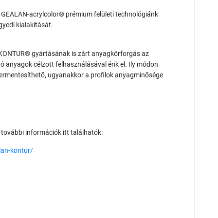
a GEALAN-acrylcolor® prémium felületi technológiánk
gyedi kialakítását.
KONTUR® gyártásának is zárt anyagkörforgás az
tó anyagok célzott felhasználásával érik el. Ily módon
ermentesíthető, ugyanakkor a profilok anyagminősége
vábbi információk itt találhatók:
lan-kontur/