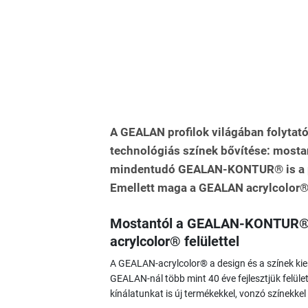
A GEALAN profilok világában folytató
technológiás színek bővítése: mosta
mindentudó GEALAN-KONTUR® is a p
Emellett maga a GEALAN acrylcolor® p
Mostantól a GEALAN-KONTUR® r
acrylcolor® felülettel
A GEALAN-acrylcolor® a design és a színek kie
GEALAN-nál több mint 40 éve fejlesztjük felület
kínálatunkat is új termékekkel, vonzó színekkel