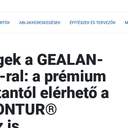
RTÓK
ABLAKKERESKEDÉSEK
ÉPÍTÉSZEK ÉS TERVEZŐK
M
égek a GEALAN-
-ral: a prémium
antól elérhető a
ONTUR®
 is