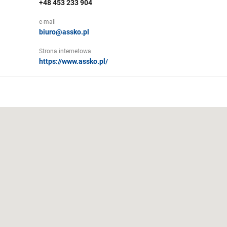
+48 453 233 904
e-mail
biuro@assko.pl
Strona internetowa
https://www.assko.pl/