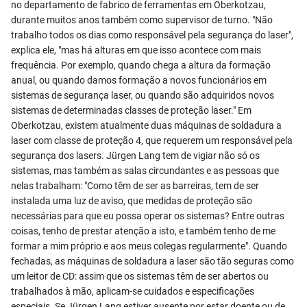
no departamento de fabrico de ferramentas em Oberkotzau,
durante muitos anos também como supervisor de turno. "Não
trabalho todos os dias como responsável pela segurança do laser",
explica ele, "mas há alturas em que isso acontece com mais
frequência. Por exemplo, quando chega a altura da formação
anual, ou quando damos formação a novos funcionários em
sistemas de segurança laser, ou quando são adquiridos novos
sistemas de determinadas classes de proteção laser." Em
Oberkotzau, existem atualmente duas máquinas de soldadura a
laser com classe de proteção 4, que requerem um responsável pela
segurança dos lasers. Jürgen Lang tem de vigiar não só os
sistemas, mas também as salas circundantes e as pessoas que
nelas trabalham: "Como têm de ser as barreiras, tem de ser
instalada uma luz de aviso, que medidas de proteção são
necessárias para que eu possa operar os sistemas? Entre outras
coisas, tenho de prestar atenção a isto, e também tenho de me
formar a mim próprio e aos meus colegas regularmente". Quando
fechadas, as máquinas de soldadura a laser são tão seguras como
um leitor de CD: assim que os sistemas têm de ser abertos ou
trabalhados à mão, aplicam-se cuidados e especificações
especiais. Se Jürgen Lang estiver ausente por estar doente ou de