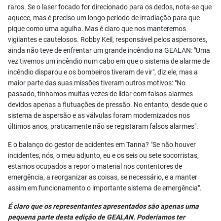
raros. Se o laser focado for direcionado para os dedos, nota-se que
aquece, mas é preciso um longo período de irradiação para que
pique como uma agulha. Mas é claro que nos manteremos
vigilantes e cautelosos. Robby Keil, responsável pelos aspersores,
ainda não teve de enfrentar um grande incêndio na GEALAN: "Uma
vez tivemos um incêndio num cabo em que o sistema de alarme de
incêndio disparou e os bombeiros tiveram de vir", diz ele, mas a
maior parte das suas missões tiveram outros motivos: "No
passado, tínhamos muitas vezes de lidar com falsos alarmes
devidos apenas a flutuações de pressão. No entanto, desde que o
sistema de aspersão e as válvulas foram modernizados nos
últimos anos, praticamente não se registaram falsos alarmes".
E o balanço do gestor de acidentes em Tanna? "Se não houver
incidentes, nós, o meu adjunto, eu e os seis ou sete socorristas,
estamos ocupados a repor o material nos contentores de
emergência, a reorganizar as coisas, se necessário, e a manter
assim em funcionamento o importante sistema de emergência".
É claro que os representantes apresentados são apenas uma
pequena parte desta edição de GEALAN. Poderíamos ter