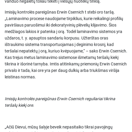
vanduo negalėtų toliau tekėti į viešųjų nuotekų tinklą.
Imisijų kontrolės pareigūnas Erwin Csernich t stebi oro taršą.
„Laminavimo procese naudojame tirpiklius, kurie reikalingi profilių
paviršiaus paruošimui iki dekoratyvinių plėvelių klijavimo. Šios
medžiagos lakios ir patenka į orą. Todėl laminavimo sistemos yra
uždaros, t. y. apsuptos sandariu korpusu. Užterštas oras
ištraukimo sistema transportuojamas į deginimo krosnį, kad
teršalai nepatektų į orą, kuriuo kvėpuojame,“ – sako Erwin Csernich.
Kas trejus metus laminavimo sistemose išmetamų teršalų kiekį
tikrina ir išorinė tarnyba. Imtis atitinkamų priemonių Erwin Csernich
privalo ir tada, kai ore yra per daug dulkių arba triukšmas viršija
leistinas normas.
Imisijų kontrolės pareigūnas Erwin Csernich reguliariai tikrina
teršalų kiekį ore.
„Ačiū Dievui, mūsų šalyje beveik nepasitaiko tikrai pavojingų