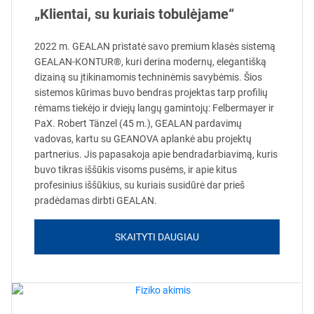
„Klientai, su kuriais tobulėjame“
2022 m. GEALAN pristatė savo premium klasės sistemą
GEALAN-KONTUR®, kuri derina modernų, elegantišką
dizainą su įtikinamomis techninėmis savybėmis. Šios
sistemos kūrimas buvo bendras projektas tarp profilių
rėmams tiekėjo ir dviejų langų gamintojų: Felbermayer ir
PaX. Robert Tänzel (45 m.), GEALAN pardavimų
vadovas, kartu su GEANOVA aplankė abu projektų
partnerius. Jis papasakoja apie bendradarbiavimą, kuris
buvo tikras iššūkis visoms pusėms, ir apie kitus
profesinius iššūkius, su kuriais susidūrė dar prieš
pradėdamas dirbti GEALAN.
SKAITYTI DAUGIAU