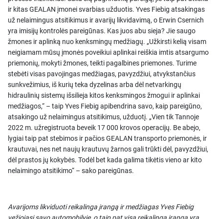
ir kitas GEALAN įmonei svarbias užduotis. Yves Fiebig atsakingas
už nelaimingus atsitikimus ir avarijų likvidavimą, o Erwin Csernich
yra imisijų kontrolės pareigūnas. Kas juos abu sieja? Jie saugo
žmones ir aplinką nuo kenksmingų medžiagų. „Užkirsti kelią visam
neigiamam mūsų įmonės poveikiui aplinkai reiškia imtis atsargumo
priemonių, mokyti žmones, teikti pagalbines priemones. Turime
stebėti visas pavojingas medžiagas, pavyzdžiui, atvykstančius
sunkvežimius, iš kurių teka dyzelinas arba dėl netvarkingų
hidraulinių sistemų išsilieja kitos kenksmingos žmogui ir aplinkai
medžiagos,“ – taip Yves Fiebig apibendrina savo, kaip pareigūno,
atsakingo už nelaimingus atsitikimus, užduotį. „Vien tik Tannoje
2022 m. užregistruota beveik 17 000 krovos operacijų. Be abejo,
lygiai taip pat stebimos ir pačios GEALAN transporto priemonės, ir
krautuvai, nes net naujų krautuvų žarnos gali trūkti dėl, pavyzdžiui,
dėl prastos jų kokybės. Todėl bet kada galima tikėtis vieno ar kito
nelaimingo atsitikimo“ – sako pareigūnas.
Avarijoms likviduoti reikalinga įrangą ir medžiagas Yves Fiebig
vežiojasi savo automobilyje, o taip pat visa reikalinga įranga yra