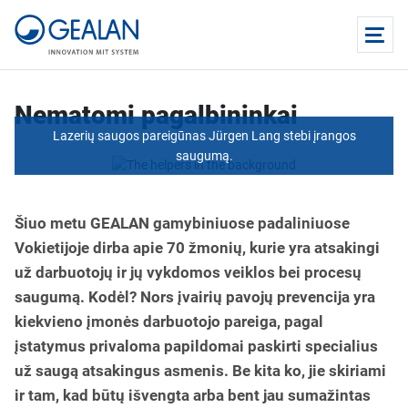
Nematomi pagalbininkai
Lazerių saugos pareigūnas Jürgen Lang stebi įrangos
saugumą.
Šiuo metu GEALAN gamybiniuose padaliniuose
Vokietijoje dirba apie 70 žmonių, kurie yra atsakingi
už darbuotojų ir jų vykdomos veiklos bei procesų
saugumą. Kodėl? Nors įvairių pavojų prevencija yra
kiekvieno įmonės darbuotojo pareiga, pagal
įstatymus privaloma papildomai paskirti specialius
už saugą atsakingus asmenis. Be kita ko, jie skiriami
ir tam, kad būtų išvengta arba bent jau sumažintas