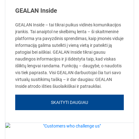
GEALAN Inside
GEALAN Inside – tai tikrai puikus vidinės komunikacijos
įrankis. Tai anaiptol ne skelbimų lenta – ši skaitmeninė
platforma yra pavyzdinis sprendimas, kaip įmonės viduje
informaciją galima sutelkti į vieną vietą ir pateikti ją
patogiai bei aiškiai. GEALAN Inside tikrai gausu
naudingos informacijos ir ji išdėstyta taip, kad viskas
išliktų lengvai randama. Funkcijų – daugybė, o naudotis
vis tiek paprasta. Visi GEALAN darbuotojai čia turi savo
virtualų susitikimų tašką – ir dar daugiau: GEALAN
Inside atrodo išties šiuolaikiškai ir patraukliai.
SKAITYTI DAUGIAU