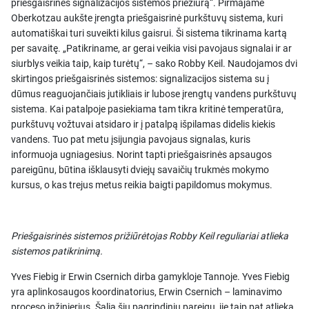
priešgaisrinės signalizacijos sistemos priežiūrą“. Pirmajame
Oberkotzau aukšte įrengta priešgaisrinė purkštuvų sistema, kuri
automatiškai turi suveikti kilus gaisrui. Ši sistema tikrinama kartą
per savaitę. „Patikriname, ar gerai veikia visi pavojaus signalai ir ar
siurblys veikia taip, kaip turėtų“, – sako Robby Keil. Naudojamos dvi
skirtingos priešgaisrinės sistemos: signalizacijos sistema su į
dūmus reaguojančiais jutikliais ir lubose įrengtų vandens purkštuvų
sistema. Kai patalpoje pasiekiama tam tikra kritinė temperatūra,
purkštuvų vožtuvai atsidaro ir į patalpą išpilamas didelis kiekis
vandens. Tuo pat metu įsijungia pavojaus signalas, kuris
informuoja ugniagesius. Norint tapti priešgaisrinės apsaugos
pareigūnu, būtina išklausyti dviejų savaičių trukmės mokymo
kursus, o kas trejus metus reikia baigti papildomus mokymus.
Priešgaisrinės sistemos prižiūrėtojas Robby Keil reguliariai atlieka
sistemos patikrinimą.
Yves Fiebig ir Erwin Csernich dirba gamykloje Tannoje. Yves Fiebig
yra aplinkosaugos koordinatorius, Erwin Csernich – laminavimo
proceso inžinierius. Šalia šių pagrindinių pareigų, jie taip pat atlieka