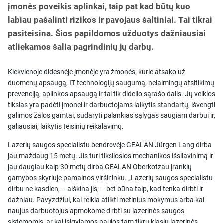
įmonės poveikis aplinkai, taip pat kad būtų kuo
labiau pašalinti rizikos ir pavojaus šaltiniai. Tai tikrai
pasiteisina. Šios papildomos užduotys dažniausiai
atliekamos šalia pagrindinių jų darbų.
Kiekvienoje didesnėje įmonėje yra žmonės, kurie atsako už
duomenų apsaugą, IT technologijų saugumą, nelaimingų atsitikimų
prevenciją, aplinkos apsaugą ir tai tik didelio sąrašo dalis. Jų veiklos
tikslas yra padėti įmonei ir darbuotojams laikytis standartų, išvengti
galimos žalos gamtai, sudaryti palankias sąlygas saugiam darbui ir,
galiausiai, laikytis teisinių reikalavimų.
Lazerių saugos specialistu bendrovėje GEALAN Jürgen Lang dirba
jau maždaug 15 metų. Jis turi tiksliosios mechanikos išsilavinimą ir
jau daugiau kaip 30 metų dirba GEALAN Oberkotzau įrankių
gamybos skyriuje pamainos viršininku. „Lazerių saugos specialistu
dirbu ne kasdien, – aiškina jis, – bet būna taip, kad tenka dirbti ir
dažniau. Pavyzdžiui, kai reikia atlikti metinius mokymus arba kai
naujus darbuotojus apmokome dirbti su lazerinės saugos
sistemomis, ar kai įsigyjamos naujos tam tikrų klasių lazerinės