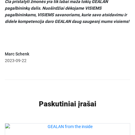
Čia pristatyti žmonės yra tik labai maža tokių GEALAN
pagalbininkų dalis. Nuoširdžiai dėkojame VISIEMS
pagalbininkams, VISIEMS savanoriams, kurie savo atsidavimu ir
didele kompetencija daro GEALAN daug saugesnį mums visiems!
Marc Schenk
2023-09-22
Paskutiniai įrašai