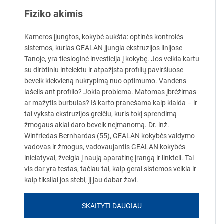
Fiziko akimis
Kameros įjungtos, kokybė aukšta: optinės kontrolės
sistemos, kurias GEALAN įjungia ekstruzijos linijose
Tanoje, yra tiesioginė investicija į kokybę. Jos veikia kartu
su dirbtiniu intelektu ir atpažįsta profilių paviršiuose
beveik kiekvieną nukrypimą nuo optimumo. Vandens
lašelis ant profilio? Jokia problema. Matomas įbrėžimas
ar mažytis burbulas? Iš karto pranešama kaip klaida – ir
tai vyksta ekstruzijos greičiu, kuris tokį sprendimą
žmogaus akiai daro beveik neįmanomą. Dr. inž.
Winfriedas Bernhardas (55), GEALAN kokybės valdymo
vadovas ir žmogus, vadovaujantis GEALAN kokybės
iniciatyvai, žvelgia į naują aparatinę įrangą ir linkteli. Tai
vis dar yra testas, tačiau tai, kaip gerai sistemos veikia ir
kaip tiksliai jos stebi, jį jau dabar žavi.
SKAITYTI DAUGIAU