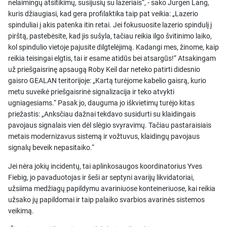
nelaimingų atsitikimų, susijusių su lazeriais“, - sako Jurgen Lang,
kuris džiaugiasi, kad gera profilaktika taip pat veikia: „Lazerio
spinduliai į akis patenka itin retai. Jei fokusuosite lazerio spindulį į
pirštą, pastebėsite, kad jis sušyla, tačiau reikia ilgo švitinimo laiko,
kol spindulio vietoje pajusite dilgtelėjimą. Kadangi mes, žinome, kaip
reikia teisingai elgtis, tai ir esame atidūs bei atsargūs!“ Atsakingam
už priešgaisrinę apsaugą Roby Keil dar neteko patirti didesnio
gaisro GEALAN teritorijoje: „Kartą turėjome kabelio gaisrą, kurio
metu suveikė priešgaisrinė signalizacija ir teko atvykti
ugniagesiams.“ Pasak jo, dauguma jo iškvietimų turėjo kitas
priežastis: „Anksčiau dažnai tekdavo susidurti su klaidingais
pavojaus signalais vien dėl slėgio svyravimų. Tačiau pastaraisiais
metais modernizavus sistemą ir vožtuvus, klaidingų pavojaus
signalų beveik nepasitaiko.“
Jei nėra jokių incidentų, tai aplinkosaugos koordinatorius Yves
Fiebig, jo pavaduotojas ir šeši ar septyni avarijų likvidatoriai,
užsiima medžiagų papildymu avariniuose konteineriuose, kai reikia
užsako jų papildomai ir taip palaiko svarbios avarinės sistemos
veikimą.