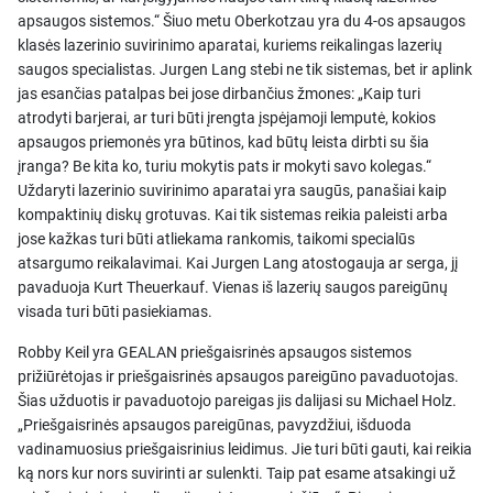
apsaugos sistemos.“ Šiuo metu Oberkotzau yra du 4-os apsaugos
klasės lazerinio suvirinimo aparatai, kuriems reikalingas lazerių
saugos specialistas. Jurgen Lang stebi ne tik sistemas, bet ir aplink
jas esančias patalpas bei jose dirbančius žmones: „Kaip turi
atrodyti barjerai, ar turi būti įrengta įspėjamoji lemputė, kokios
apsaugos priemonės yra būtinos, kad būtų leista dirbti su šia
įranga? Be kita ko, turiu mokytis pats ir mokyti savo kolegas.“
Uždaryti lazerinio suvirinimo aparatai yra saugūs, panašiai kaip
kompaktinių diskų grotuvas. Kai tik sistemas reikia paleisti arba
jose kažkas turi būti atliekama rankomis, taikomi specialūs
atsargumo reikalavimai. Kai Jurgen Lang atostogauja ar serga, jį
pavaduoja Kurt Theuerkauf. Vienas iš lazerių saugos pareigūnų
visada turi būti pasiekiamas.
Robby Keil yra GEALAN priešgaisrinės apsaugos sistemos
prižiūrėtojas ir priešgaisrinės apsaugos pareigūno pavaduotojas.
Šias užduotis ir pavaduotojo pareigas jis dalijasi su Michael Holz.
„Priešgaisrinės apsaugos pareigūnas, pavyzdžiui, išduoda
vadinamuosius priešgaisrinius leidimus. Jie turi būti gauti, kai reikia
ką nors kur nors suvirinti ar sulenkti. Taip pat esame atsakingi už