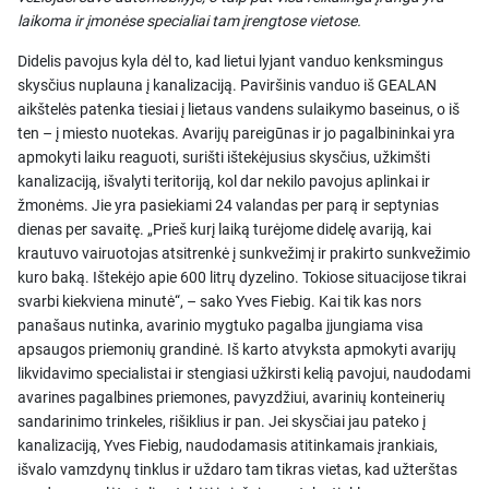
laikoma ir įmonėse specialiai tam įrengtose vietose.
Didelis pavojus kyla dėl to, kad lietui lyjant vanduo kenksmingus
skysčius nuplauna į kanalizaciją. Paviršinis vanduo iš GEALAN
aikštelės patenka tiesiai į lietaus vandens sulaikymo baseinus, o iš
ten – į miesto nuotekas. Avarijų pareigūnas ir jo pagalbininkai yra
apmokyti laiku reaguoti, surišti ištekėjusius skysčius, užkimšti
kanalizaciją, išvalyti teritoriją, kol dar nekilo pavojus aplinkai ir
žmonėms. Jie yra pasiekiami 24 valandas per parą ir septynias
dienas per savaitę. „Prieš kurį laiką turėjome didelę avariją, kai
krautuvo vairuotojas atsitrenkė į sunkvežimį ir prakirto sunkvežimio
kuro baką. Ištekėjo apie 600 litrų dyzelino. Tokiose situacijose tikrai
svarbi kiekviena minutė“, – sako Yves Fiebig. Kai tik kas nors
panašaus nutinka, avarinio mygtuko pagalba įjungiama visa
apsaugos priemonių grandinė. Iš karto atvyksta apmokyti avarijų
likvidavimo specialistai ir stengiasi užkirsti kelią pavojui, naudodami
avarines pagalbines priemones, pavyzdžiui, avarinių konteinerių
sandarinimo trinkeles, rišiklius ir pan. Jei skysčiai jau pateko į
kanalizaciją, Yves Fiebig, naudodamasis atitinkamais įrankiais,
išvalo vamzdynų tinklus ir uždaro tam tikras vietas, kad užterštas