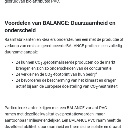
gebruik van bio-attributed PVC.
Voordelen van BALANCE: Duurzaamheid en
onderscheid
Raamfabrikanten en -dealers ondersteunen een met de productie of
verkoop van emissie-gereduceerde BALANCE-profielen een volledig
duurzame aanpak:
Ze kunnen CO
geoptimaliseerde producten op de markt
2 -
brengen en zich zo onderscheiden van de concurrentie
Ze verkleinen de CO
-footprint van hun bedrijf
2
Ze bevorderen de bescherming van het klimaat en dragen
actief bij aan de Europese doelstelling van CO
-neutraliteit
2
Particuliere klanten krijgen met een BALANCE-variant
PVC
ramen met dezelfde kwalitatieve prestatiewaarden, maar
aantoonbaar milieuvriendelijker. Een BALANCE PVC raam heeft de
dezelfde stabiliteit, duurzaamheid en thermische isolatie én draagt