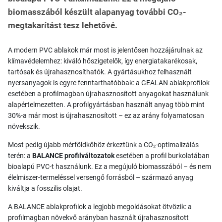
biomasszából készült alapanyag további CO₂-
megtakarítást tesz lehetővé.
A modern PVC ablakok már most is jelentősen hozzájárulnak az
klímavédelemhez: kiváló hőszigetelők, így energiatakarékosak,
tartósak és újrahasznosíthatók. A gyártásukhoz felhasznált
nyersanyagok is egyre fenntarthatóbbak: a GEALAN ablakprofilok
esetében a profilmagban újrahasznosított anyagokat használunk
alapértelmezetten. A profilgyártásban használt anyag több mint
30%-a már most is újrahasznosított – ez az arány folyamatosan
növekszik.
Most pedig újabb mérföldkőhöz érkeztünk a CO₂-optimalizálás
terén: a
BALANCE profilváltozatok
esetében a profil burkolatában
bioalapú PVC-t használunk. Ez a megújuló biomasszából – és nem
élelmiszer-termeléssel versengő forrásból – származó anyag
kiváltja a fosszilis olajat.
A BALANCE ablakprofilok a legjobb megoldásokat ötvözik: a
profilmagban növekvő arányban használt újrahasznosított