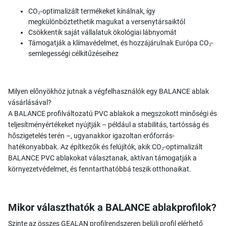
CO₂-optimalizált termékeket kínálnak, így
megkülönböztethetik magukat a versenytársaiktól
Csökkentik saját vállalatuk ökológiai lábnyomát
Támogatják a klímavédelmet, és hozzájárulnak Európa CO₂-
semlegességi célkitűzéseihez
Milyen előnyökhöz jutnak a végfelhasználók egy BALANCE ablak
vásárlásával?
A BALANCE profilváltozatú PVC ablakok a megszokott minőségi és
teljesítményértékeket nyújtják – például a stabilitás, tartósság és
hőszigetelés terén –, ugyanakkor igazoltan erőforrás-
hatékonyabbak. Az építkezők és felújítók, akik CO₂-optimalizált
BALANCE PVC ablakokat választanak, aktívan támogatják a
környezetvédelmet, és fenntarthatóbbá teszik otthonaikat.
Mikor választhatók a BALANCE ablakprofilok?
Szinte az összes GEALAN profilrendszeren belüli profil elérhető