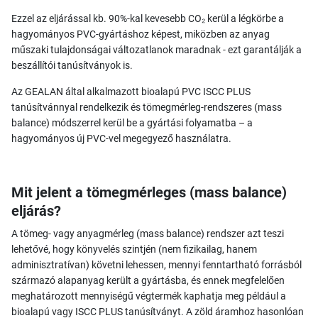
Ezzel az eljárással kb. 90%-kal kevesebb CO₂ kerül a légkörbe a
hagyományos PVC-gyártáshoz képest, miközben az anyag
műszaki tulajdonságai változatlanok maradnak - ezt garantálják a
beszállítói tanúsítványok is.
Az GEALAN által alkalmazott bioalapú PVC ISCC PLUS
tanúsítvánnyal rendelkezik és tömegmérleg-rendszeres (mass
balance) módszerrel kerül be a gyártási folyamatba – a
hagyományos új PVC-vel megegyező használatra.
Mit jelent a tömegmérleges (mass balance)
eljárás?
A tömeg- vagy anyagmérleg (mass balance) rendszer azt teszi
lehetővé, hogy könyvelés szintjén (nem fizikailag, hanem
adminisztratívan) követni lehessen, mennyi fenntartható forrásból
származó alapanyag került a gyártásba, és ennek megfelelően
meghatározott mennyiségű végtermék kaphatja meg például a
bioalapú vagy ISCC PLUS tanúsítványt. A zöld áramhoz hasonlóan