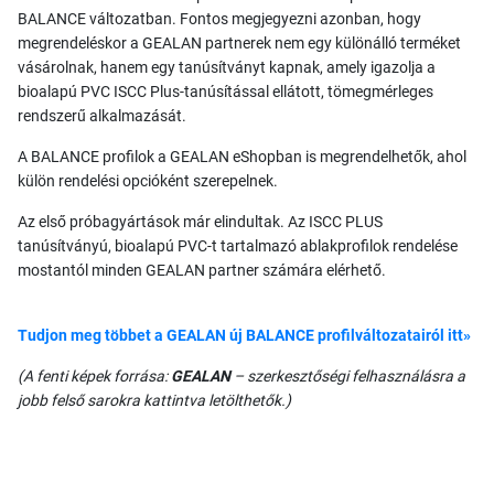
BALANCE változatban. Fontos megjegyezni azonban, hogy
megrendeléskor a GEALAN partnerek nem egy különálló terméket
vásárolnak, hanem egy tanúsítványt kapnak, amely igazolja a
bioalapú PVC ISCC Plus-tanúsítással ellátott, tömegmérleges
rendszerű alkalmazását.
A BALANCE profilok a GEALAN eShopban is megrendelhetők, ahol
külön rendelési opcióként szerepelnek.
Az első próbagyártások már elindultak. Az ISCC PLUS
tanúsítványú, bioalapú PVC-t tartalmazó ablakprofilok rendelése
mostantól minden GEALAN partner számára elérhető.
Tudjon meg többet a GEALAN új BALANCE profilváltozatairól itt»
(A fenti képek forrása:
GEALAN
– szerkesztőségi felhasználásra a
jobb felső sarokra kattintva letölthetők.)