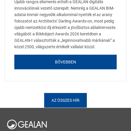
Újabb rangos elismerés erősíti a GEALAN digitális
innovációinak vezető szerepét. Nemrég a GEALAN BIM-
adatai immár negyedik alkalommal nyerték el az arany
fokozatot az Architects’ Darling Awards-on, most pedig
újabb nemzetközi díj érkezett a jövőbiztos ablaktervezés
világából: a BIMobject Awards 2026 keretében a
GEALAN-t választották a „leginnovatívabb márkának” a
közel 2500, világszerte értékelt vállalat közül.
BŐVEBBEN
AZ ÖSSZES HÍR