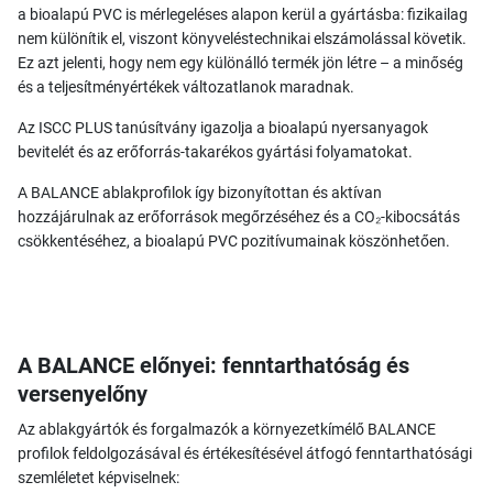
a bioalapú PVC is mérlegeléses alapon kerül a gyártásba: fizikailag
nem különítik el, viszont könyveléstechnikai elszámolással követik.
Ez azt jelenti, hogy nem egy különálló termék jön létre – a minőség
és a teljesítményértékek változatlanok maradnak.
Az ISCC PLUS tanúsítvány igazolja a bioalapú nyersanyagok
bevitelét és az erőforrás-takarékos gyártási folyamatokat.
A BALANCE ablakprofilok így bizonyítottan és aktívan
hozzájárulnak az erőforrások megőrzéséhez és a CO₂-kibocsátás
csökkentéséhez, a bioalapú PVC pozitívumainak köszönhetően.
A BALANCE előnyei: fenntarthatóság és
versenyelőny
Az ablakgyártók és forgalmazók a környezetkímélő BALANCE
profilok feldolgozásával és értékesítésével átfogó fenntarthatósági
szemléletet képviselnek: