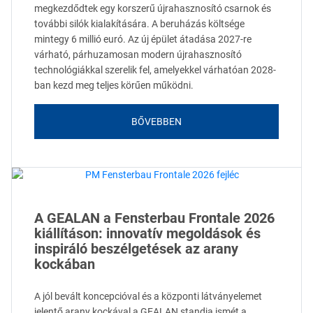
megkezdődtek egy korszerű újrahasznosító csarnok és
további silók kialakítására. A beruházás költsége
mintegy 6 millió euró. Az új épület átadása 2027-re
várható, párhuzamosan modern újrahasznosító
technológiákkal szerelik fel, amelyekkel várhatóan 2028-
ban kezd meg teljes körűen működni.
BŐVEBBEN
A GEALAN a Fensterbau Frontale 2026
kiállításon: innovatív megoldások és
inspiráló beszélgetések az arany
kockában
A jól bevált koncepcióval és a központi látványelemet
jelentő arany kockával a GEALAN standja ismét a