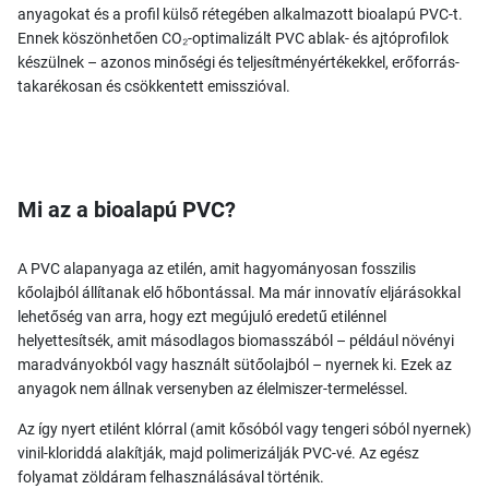
anyagokat és a profil külső rétegében alkalmazott bioalapú PVC-t.
Ennek köszönhetően CO₂-optimalizált PVC ablak- és ajtóprofilok
készülnek – azonos minőségi és teljesítményértékekkel, erőforrás-
takarékosan és csökkentett emisszióval.
Mi az a bioalapú PVC?
A PVC alapanyaga az etilén, amit hagyományosan fosszilis
kőolajból állítanak elő hőbontással. Ma már innovatív eljárásokkal
lehetőség van arra, hogy ezt megújuló eredetű etilénnel
helyettesítsék, amit másodlagos biomasszából – például növényi
maradványokból vagy használt sütőolajból – nyernek ki. Ezek az
anyagok nem állnak versenyben az élelmiszer-termeléssel.
Az így nyert etilént klórral (amit kősóból vagy tengeri sóból nyernek)
vinil-kloriddá alakítják, majd polimerizálják PVC-vé. Az egész
folyamat zöldáram felhasználásával történik.