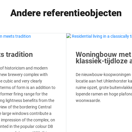
Andere referentieobjecten
 tradition
Woningbouw met
klassiek-tijdloze 
 of historicism and modern
 new brewery complex with
De nieuwbouw-koopwoningen o
e cubic and very clearly
locatie aan het Uhlenhorster k
 terms of form is an addition to
ruime opzet, grote buitenvlakke
 former firing range for the
lopende ramen en hoge plafond
ng lightness benefits from the
woonwaarde.
view of the bordering Central
 large windows contribute a
ll impression of the complex, on
inted in the popular colour DB