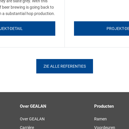
ey are slate grey. With this
of beer brewing is going back to
ith a substantial hop production.
JEKT-DETAIL
PROJEKT-DE
ZIE ALLE REFERENTIES
Over GEALAN
Producten
Over GEALAN
Ramen
Carrière
Voordeuren