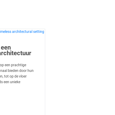
 een
architectuur
p een prachtige
anaal bieden door hun
n, tot op de vloer
s een unieke