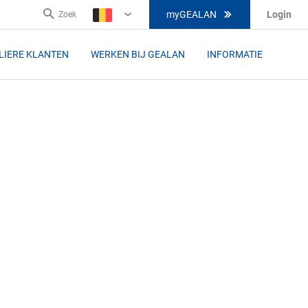
myGEALAN
Login
Zoek
BE-
FL
LIERE KLANTEN
WERKEN BIJ GEALAN
INFORMATIE