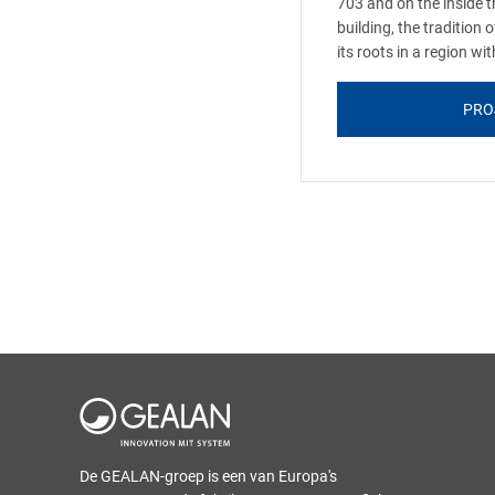
703 and on the inside th
building, the tradition 
its roots in a region w
PRO
De GEALAN-groep is een van Europa's