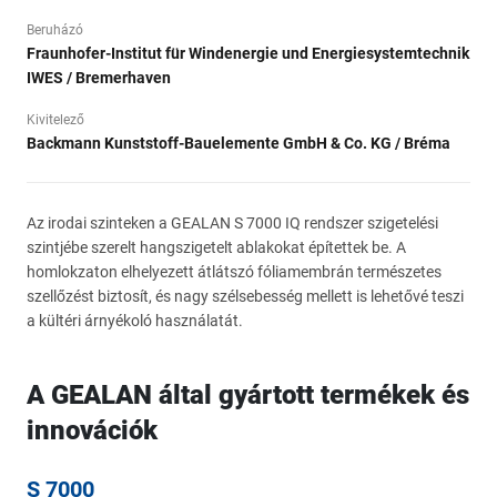
Beruházó
Fraunhofer-Institut für Windenergie und Energiesystemtechnik
IWES / Bremerhaven
Kivitelező
Backmann Kunststoff-Bauelemente GmbH & Co. KG / Bréma
Az irodai szinteken a GEALAN S 7000 IQ rendszer szigetelési
szintjébe szerelt hangszigetelt ablakokat építettek be. A
homlokzaton elhelyezett átlátszó fóliamembrán természetes
szellőzést biztosít, és nagy szélsebesség mellett is lehetővé teszi
a kültéri árnyékoló használatát.
A GEALAN által gyártott termékek és
innovációk
S 7000