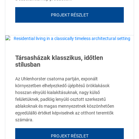
PROJEKT RÉSZLET
Társasházak klasszikus, időtlen
stílusban
Az Uhlenhorster csatorna partján, exponált
környezetben elhelyezkedő újépítésű öröklakások
hosszan elnyúló kialakításuknak, nagy külső
felületüknek, padlóig lenyúló osztott szerkezetű
ablakoknak és magas mennyezetnek köszönhetően
egyedülálló értéket képviselnek az otthont teremtők
számára.
PROJEKT RÉSZLET