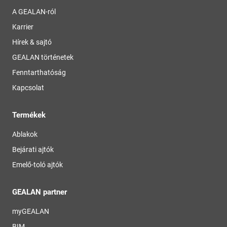
A GEALAN-ról
Karrier
Hírek & sajtó
GEALAN történetek
Fenntarthatóság
Kapcsolat
Termékek
Ablakok
Bejárati ajtók
Emelő-toló ajtók
GEALAN partner
myGEALAN
BIM