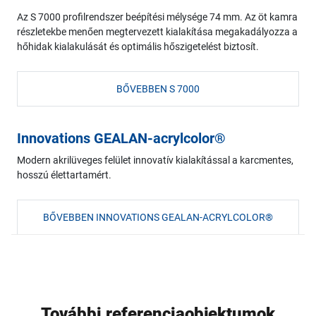
Az S 7000 profilrendszer beépítési mélysége 74 mm. Az öt kamra
részletekbe menően megtervezett kialakítása megakadályozza a
hőhidak kialakulását és optimális hőszigetelést biztosít.
BŐVEBBEN S 7000
Innovations GEALAN-acrylcolor®
Modern akrilüveges felület innovatív kialakítással a karcmentes,
hosszú élettartamért.
BŐVEBBEN INNOVATIONS GEALAN-ACRYLCOLOR®
További referenciaobjektumok