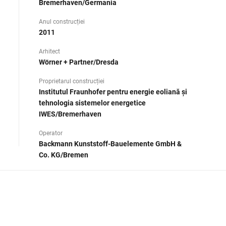
Bremerhaven/Germania
Anul construcției
2011
Arhitect
Wörner + Partner/Dresda
Proprietarul construcției
Institutul Fraunhofer pentru energie eoliană și
tehnologia sistemelor energetice
IWES/Bremerhaven
Operator
Backmann Kunststoff-Bauelemente GmbH &
Co. KG/Bremen