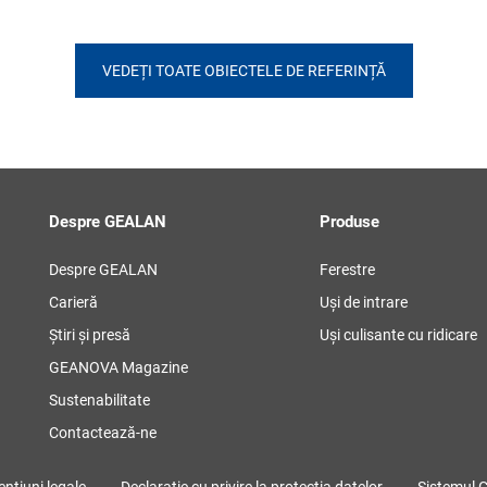
VEDEȚI TOATE OBIECTELE DE REFERINȚĂ
Despre GEALAN
Produse
Despre GEALAN
Ferestre
Carieră
Uși de intrare
Știri și presă
Uși culisante cu ridicare
GEANOVA Magazine
Sustenabilitate
Contactează-ne
nțiuni legale
Declarație cu privire la protecția datelor
Sistemul 