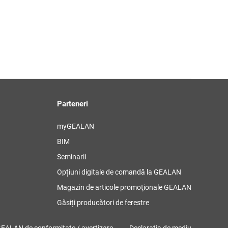
Parteneri
myGEALAN
BIM
Seminarii
Opțiuni digitale de comandă la GEALAN
Magazin de articole promoţionale GEALAN
Găsiți producători de ferestre
GEALAN de conformitate / avertizare
Declaraţia de mediu