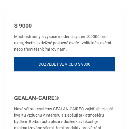
S 9000
Mnohostranný a vysoce moderní systém S 9000 pro
okna, dveře a zdvižně posuvné dveře - volitelně s dvěmi
nebo třemi těsnícími rovinami.
DOZVĚDĚT SE VÍCE O S 9000
GEALAN-CAIRE®
Nové větrací systémy GEALAN-CAIRE® zajišťují nejlepší
kvalitu vzduchu v interiéru a zlepšují tak atmosféru
bydlení. Riziko růstu plísní v důsledku vlhkosti je
minimalizováno všemi třemi produkty pro větrání.