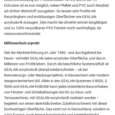
Extrusion ist es nun möglich, neben PMMA und PVC auch Rezyklat
als dritten Werkstoff zuzugeben. So lassen sich Profile mit
Recyclingkern und erstklassigen Oberflächen wie GEALAN-
acrylcolor® erzeugen. Dies macht die ohnehin extrem langlebigen
und zu 100% recycelbaren PVC-Fenster noch nachhaltiger, da
ressourcenschonender.
Millionenfach erprobt
Seit der Markteinführung im Jahr 1980 - und durchgehend bis
heute - vertreibt GEALAN seine acrylcolor-Oberfläche, und das in
Millionen von Profilmetern. Durch die beachtliche Systemvielfalt ist
GEALAN-acrylcolor® überall wiederzufinden – ob bei
Renovierungs- oder Neubauprojekten, in klassischem oder modern-
designorientiertem Stil. Allein in den GEALAN-Systemen S 8000, S
9000 und GEALAN-KUBUS® kann jedes erdenkliche Bauvorhaben,
von Fenster- und Schiebelösungen bis hin zu Haus- und
Terrassentüren, mit GEALAN-acrylcolor® realisiert werden –
begleitet von einem ebenfalls breiten Zubehörsortiment mit dieser
hochwertigen Oberfläche. Das nicht nur in Deutschland, sondern in
ganz Europa: auch eigene französische und niederländische