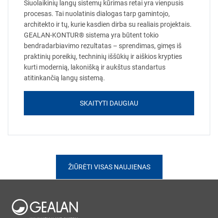
Šiuolaikinių langų sistemų kūrimas retai yra vienpusis
procesas. Tai nuolatinis dialogas tarp gamintojo,
architekto ir tų, kurie kasdien dirba su realiais projektais.
GEALAN-KONTUR® sistema yra būtent tokio
bendradarbiavimo rezultatas – sprendimas, gimęs iš
praktinių poreikių, techninių iššūkių ir aiškios krypties
kurti modernią, lakonišką ir aukštus standartus
atitinkančią langų sistemą.
SKAITYTI DAUGIAU
ŽIŪRĖTI VISAS NAUJIENAS