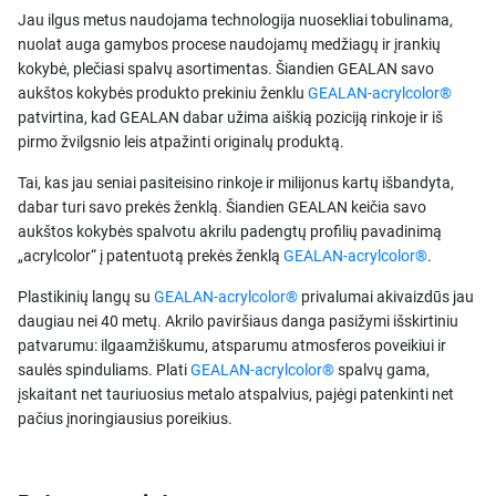
Jau ilgus metus naudojama technologija nuosekliai tobulinama,
nuolat auga gamybos procese naudojamų medžiagų ir įrankių
kokybė, plečiasi spalvų asortimentas. Šiandien GEALAN savo
aukštos kokybės produkto prekiniu ženklu
GEALAN-acrylcolor®
patvirtina, kad GEALAN dabar užima aiškią poziciją rinkoje ir iš
pirmo žvilgsnio leis atpažinti originalų produktą.
Tai, kas jau seniai pasiteisino rinkoje ir milijonus kartų išbandyta,
dabar turi savo prekės ženklą. Šiandien GEALAN keičia savo
aukštos kokybės spalvotu akrilu padengtų profilių pavadinimą
„acrylcolor“ į patentuotą prekės ženklą
GEALAN-acrylcolor®
.
Plastikinių langų su
GEALAN-acrylcolor®
privalumai akivaizdūs jau
daugiau nei 40 metų. Akrilo paviršiaus danga pasižymi išskirtiniu
patvarumu: ilgaamžiškumu, atsparumu atmosferos poveikiui ir
saulės spinduliams. Plati
GEALAN-acrylcolor®
spalvų gama,
įskaitant net tauriuosius metalo atspalvius, pajėgi patenkinti net
pačius įnoringiausius poreikius.