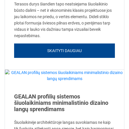
Terasos durys šiandien tapo neatsiejama šiuolaikinio
būsto dalimi – net ir ekonominės klasės projektuose jos
jau laikomos ne priedu, o vertės elementu. Dideli stiklo
plotai formuoja šviesos pilnas erdves, o perėjimas tarp
vidaus ir lauko vis dažniau tampa vizualiai beveik
nepastebimas.
SKAITYTI DAUGIAU
GEALAN profilių sistemos
šiuolaikiniams minimalistinio dizaino
langų sprendimams
Šiuolaikinėje architektūroje langas suvokiamas ne kaip
tik funkciją atliekanti anga sienoje, bet kaip harmoningai