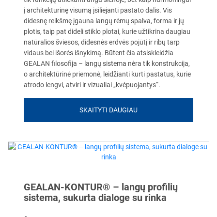
į architektūrinę visumą įsiliejanti pastato dalis. Vis
didesnę reikšmę įgauna langų rėmų spalva, forma ir jų
plotis, taip pat dideli stiklo plotai, kurie užtikrina daugiau
natūralios šviesos, didesnės erdvės pojūtį ir ribų tarp
vidaus bei išorės išnykimą. Būtent čia atsiskleidžia
GEALAN filosofija – langų sistema nėra tik konstrukcija,
o architektūrinė priemonė, leidžianti kurti pastatus, kurie
atrodo lengvi, atviri ir vizualiai „kvėpuojantys“.
SKAITYTI DAUGIAU
GEALAN-KONTUR® – langų profilių
sistema, sukurta dialoge su rinka