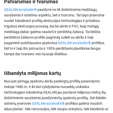
Patvarumas ir tvarumas
GEALAN-acrylcolor®
pasižymi ne tik išskirtinėmis medžiagų
savybėmis ir estetiniu aspektu, bet ir tvarumu. Tai tapo įmanoma
nuolat tobulinant profilių ekstruzijos technologijas ir pritaikius
trigubos ekstruzijos procesą, kai be akrilo ir PVC, kaip trečiąją
medžiagą dabar galima naudoti ir perdirbtą žaliavą. Tai leidžia
perdirbtos žaliavos profilio pagrindą sulieti su akrilu ir taip
pagaminti aukščiausios spalvotus
GEALAN-acrylcolor®
profilius.
Dėl to ir taip itin patvarūs ir 100% perdirbami plastikiniai langai
tampa dar tvaresni, nes tausoja išteklius.
Išbandyta milijonus kartų
Nuo pat pirmųjų spalvotu akrilu padengtų profilių pasirodymo
rinkoje 1980 m. ir iki šiol vykdydama nuoseklų unikalios
technologijos tobulinimą GEALAN jau pardavė milijonus metrų šių
išskirtinėmis savybėmis pasižyminčių spalvotų profilių. Dėl didelės
sistemų įvairovės
GEALAN-acrylcolor®
profilius galima naudoti
labai plačiai - tiek renovacijos, tiek naujos statybos, tiek klasikinio ar