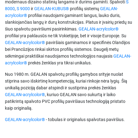
modernaus dizaino statinių langams ir durims gaminti. Spalvoti
S
8000
,
S 9000
ir
GEALAN-KUBUS®
profilių sistemų
GEALAN-
acrylcolor®
profiliai naudojami gaminant langus, lauko duris,
slankiojančias langų ir durų konstrukcijas. Platus ir įvairių priedų su
šiuo spalvotu paviršiumi pasirinkimas.
GEALAN-acrylcolor®
profiliai yra paklausūs ne tik Vokietijoje, bet ir visoje Europoje. Su
GEALAN-acrylcolor®
paviršiais gaminamos ir specifinės Olandijos
bei Prancūzijos rinkai skirtos profilių sistemos. Daugelį metų
sėkmingai praktiškai naudojamos technologijos naujasis
GEALAN-
acrylcolor®
prekės ženklas yra tikrai unikalus.
Nuo 1980 m. GEALAN spalvotų profilių gamybos srityje nuolat
stiprina savo išskirtinę kompetenciją, kuriai rinkoje nėra lygių. Šią
unikalią poziciją dabar atspindi ir sustiprina prekės ženklas
GEALAN-acrylcolor®
, kuriuo GEALAN savo sukurtą ir laiko
patikrintą spalvoto PVC profilių paviršiaus technologiją pristato
kaip originalią.
GEALAN-acrylcolor®
- tobulas ir originalus spalvotas paviršius.