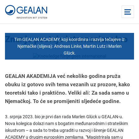
Znanje postaje internacionalno
Tim GEALAN ACADEMY, koji koordinira i razvija tečajeve iz
Njemačke (slijeva): Andreas Linke, Martin Lutz i Marlen
Glück.
GEALAN AKADEMIJA već nekoliko godina pruža
obuku iz gotovo svih tema vezanih uz prozore, kako
teoretski tako i praktično. Veliki ali: Za sada samo u
Njemačkoj. To će se promijeniti sljedeće godine.
3. srpnja 2023. bio je prvi dan rada Marlen Glück u GEALAN-u.
Nova kolegica dolazi nam s bogatim međunarodnim i strateškim
iskustvom – a sada to treba ugraditi u razvoj i širenje GEALAN
ACADEMY u drugim europskim zemljama. "Magistrirala sam u