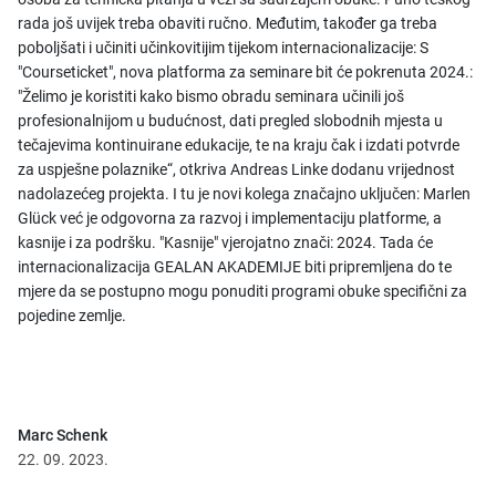
rada još uvijek treba obaviti ručno. Međutim, također ga treba
poboljšati i učiniti učinkovitijim tijekom internacionalizacije: S
"Courseticket", nova platforma za seminare bit će pokrenuta 2024.:
"Želimo je koristiti kako bismo obradu seminara učinili još
profesionalnijom u budućnost, dati pregled slobodnih mjesta u
tečajevima kontinuirane edukacije, te na kraju čak i izdati potvrde
za uspješne polaznike“, otkriva Andreas Linke dodanu vrijednost
nadolazećeg projekta. I tu je novi kolega značajno uključen: Marlen
Glück već je odgovorna za razvoj i implementaciju platforme, a
kasnije i za podršku. "Kasnije" vjerojatno znači: 2024. Tada će
internacionalizacija GEALAN AKADEMIJE biti pripremljena do te
mjere da se postupno mogu ponuditi programi obuke specifični za
pojedine zemlje.
Marc Schenk
22. 09. 2023.