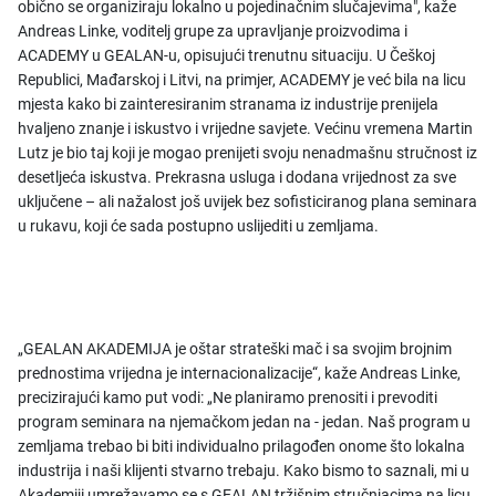
obično se organiziraju lokalno u pojedinačnim slučajevima", kaže
Andreas Linke, voditelj grupe za upravljanje proizvodima i
ACADEMY u GEALAN-u, opisujući trenutnu situaciju. U Češkoj
Republici, Mađarskoj i Litvi, na primjer, ACADEMY je već bila na licu
mjesta kako bi zainteresiranim stranama iz industrije prenijela
hvaljeno znanje i iskustvo i vrijedne savjete. Većinu vremena Martin
Lutz je bio taj koji je mogao prenijeti svoju nenadmašnu stručnost iz
desetljeća iskustva. Prekrasna usluga i dodana vrijednost za sve
uključene – ali nažalost još uvijek bez sofisticiranog plana seminara
u rukavu, koji će sada postupno uslijediti u zemljama.
„GEALAN AKADEMIJA je oštar strateški mač i sa svojim brojnim
prednostima vrijedna je internacionalizacije“, kaže Andreas Linke,
precizirajući kamo put vodi: „Ne planiramo prenositi i prevoditi
program seminara na njemačkom jedan na - jedan. Naš program u
zemljama trebao bi biti individualno prilagođen onome što lokalna
industrija i naši klijenti stvarno trebaju. Kako bismo to saznali, mi u
Akademiji umrežavamo se s GEALAN tržišnim stručnjacima na licu