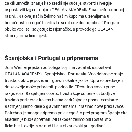
za cilj umrežiti znanje kao središnje sučelje, stvoriti sinergije i
uspostaviti izgled i dojam GEALAN AKADEMIJE na međunarodnoj
razini. „Na ovaj način želimo našim kupcima u zemljama u
budućnosti omogućiti redovite seminare dostupnima.“ Program
obuke vodi se i savjetuje iz Njemačke, a provode ga GEALAN
stručnjaci na licu mjesta.
Španjolska i Portugal u pripremama
Jörn Werner je jedan od kolega koji ima zadatak uspostaviti
GEALAN ACADEMY u Španjolskoj i Portugalu. Vrlo dobro poznaje
tržišta, dobro je povezan i govori lokalne jezike. Upravo preduvjeti
da se ovdje može pripremiti plodno tlo: "Trenutno smo u puno
razgovora. Raspitujemo se po tržištu koje su teme uzbudljive i
tražimo partnere s kojima bismo sadržajno pripremili seminare.
Razmjenjujemo ideje o glavnim temama i tražimo nove predavače.
Potrebno je mnogo priprema prije nego što prvi program Španjolske
akademije bude spreman. Ali također želimo biti i ostati što
fleksibilniji ovdje, a ne nuditi istu stvar svaki put godina."