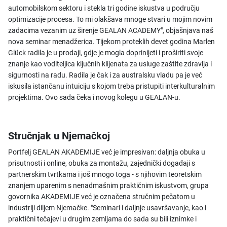
automobilskom sektoru i stekla tri godine iskustva u području
optimizacije procesa. To mi olakšava mnoge stvari u mojim novim
zadacima vezanim uz širenje GEALAN ACADEMY", objašnjava naš
nova seminar menadžerica. Tijekom proteklih devet godina Marlen
Glück radila je u prodaji, gdje je mogla doprinijeti i proširiti svoje
znanje kao voditeljica ključnih klijenata za usluge zaštite zdravlja i
sigurnosti na radu. Radila je čak i za australsku vladu pa je već
iskusila istančanu intuiciju s kojom treba pristupiti interkulturalnim
projektima. Ovo sada čeka i novog kolegu u GEALAN-u.
Stručnjak u Njemačkoj
Portfelj GEALAN AKADEMIJE već je impresivan: daljnja obuka u
prisutnosti i online, obuka za montažu, zajednički događaji s
partnerskim tvrtkama i još mnogo toga - s njihovim teoretskim
znanjem uparenim s nenadmašnim praktičnim iskustvom, grupa
govornika AKADEMIJE već je označena stručnim pečatom u
industriji diljem Njemačke. "Seminari i daljnje usavršavanje, kao i
praktični tečajevi u drugim zemljama do sada su bili iznimke i