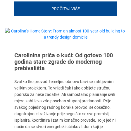
PROČITAJ VIŠE
Carolinina priča o kući: Od gotovo 100
godina stare zgrade do modernog
prebivališta
Svatko tko provodi temeljnu obnovu bavi se zahtjevnim
velikim projektom. To vrijedi čak i ako dobijete stručnu
podršku za neke zadatke. Ali samostalno planiranje svih
mjera zahtijeva vrlo poseban stupanj predanosti. Prije
svakog pojedinog radnog koraka provodi se opsežno,
dugotrajno istraživanje prije nego što se sve promisli,
isplanira, koordinira i zatim konačno provede. To je jedini
način da se stvori energetski učinkovit dom koji je