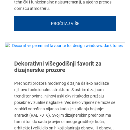
tehnički i funkcionalno najsuvremeniji, a ujedno prenosi
domaću atmosferu.
PROČITAJ VIŠE
Dekorativni višegodišnji favorit za
dizajnerske prozore
Prednosti prozora modernog dizajna daleko nadilaze
njihovu funkcionalnu strukturu. S oštrim dizajnom i
trendi tonovima, njihovi uski okviri također pružaju
posebne vizualne naglaske. Već neko vrijeme ne može se
zaobići određena nijansa kada je u pitanju bojanje:
antracit (RAL 7016). Svojim dizajnerskim prednostima
tamni ton do sada je uvjerio mnoge graditelje kuća,
arhitekte i veliki dio onih koji planiraju obnovu ili obnovu.