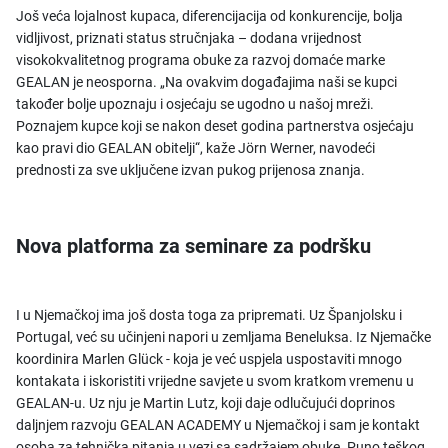
Još veća lojalnost kupaca, diferencijacija od konkurencije, bolja
vidljivost, priznati status stručnjaka – dodana vrijednost
visokokvalitetnog programa obuke za razvoj domaće marke
GEALAN je neosporna. „Na ovakvim događajima naši se kupci
također bolje upoznaju i osjećaju se ugodno u našoj mreži.
Poznajem kupce koji se nakon deset godina partnerstva osjećaju
kao pravi dio GEALAN obitelji“, kaže Jörn Werner, navodeći
prednosti za sve uključene izvan pukog prijenosa znanja.
Nova platforma za seminare za podršku
I u Njemačkoj ima još dosta toga za pripremati. Uz Španjolsku i
Portugal, već su učinjeni napori u zemljama Beneluksa. Iz Njemačke
koordinira Marlen Glück - koja je već uspjela uspostaviti mnogo
kontakata i iskoristiti vrijedne savjete u svom kratkom vremenu u
GEALAN-u. Uz nju je Martin Lutz, koji daje odlučujući doprinos
daljnjem razvoju GEALAN ACADEMY u Njemačkoj i sam je kontakt
osoba za tehnička pitanja u vezi sa sadržajem obuke. Puno teškog