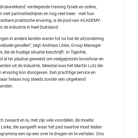
rukwekkend: verdiepende training fysiek en online,
 met partnerbedrijven en nog veel meer - met hun
aanbare praktische ervaring, is de pool van ACADEMY-
 de industrie in heel Duitsland.
ingen in andere landen waren tot nu toe de uitzondering
ividuele gevallen", zegt Andreas Linke, Group Manager
 de huidige situatie beschrijft. In Tsjechië,
ld al ter plaatse geweest om veelgeprezen knowhow en
erden uit de industrie. Meestal was het Martin Lutz die
ren ervaring kon doorgeven. Een prachtige service en
aar helaas nog steeds zonder een uitgekiend
 landen.
zwaard en is, met zijn vele voordelen, de moeite
 Linke, die aangeeft waar het pad naartoe moet leiden:
rogramma een-op-een over te dragen en te vertalen. Ons