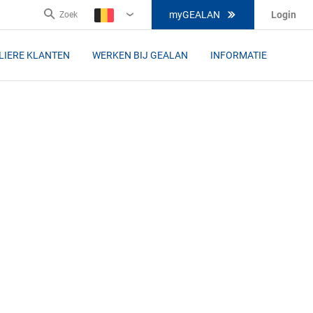
myGEALAN
Login
Zoek
BE-
FL
LIERE KLANTEN
WERKEN BIJ GEALAN
INFORMATIE