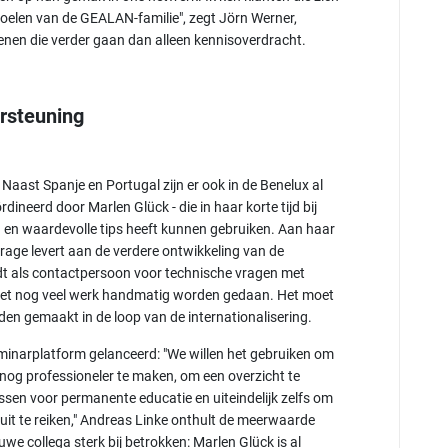
voelen van de GEALAN-familie", zegt Jörn Werner,
kenen die verder gaan dan alleen kennisoverdracht.
ersteuning
 Naast Spanje en Portugal zijn er ook in de Benelux al
ineerd door Marlen Glück - die in haar korte tijd bij
 en waardevolle tips heeft kunnen gebruiken. Aan haar
jdrage levert aan de verdere ontwikkeling van de
t als contactpersoon voor technische vragen met
 moet nog veel werk handmatig worden gedaan. Het moet
den gemaakt in de loop van de internationalisering.
minarplatform gelanceerd: "We willen het gebruiken om
nog professioneler te maken, om een overzicht te
ssen voor permanente educatie en uiteindelijk zelfs om
 uit te reiken," Andreas Linke onthult de meerwaarde
we collega sterk bij betrokken: Marlen Glück is al