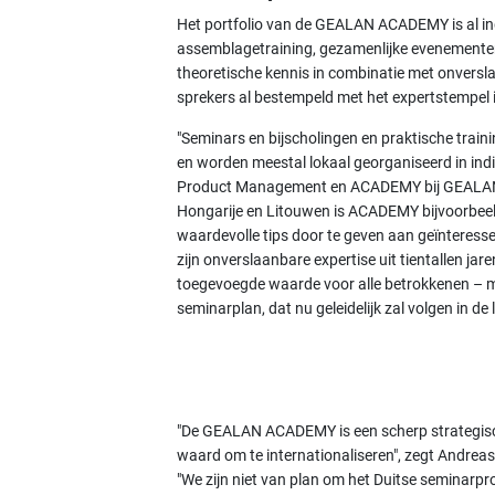
Het portfolio van de GEALAN ACADEMY is al ind
assemblagetraining, gezamenlijke evenementen
theoretische kennis in combinatie met onversl
sprekers al bestempeld met het expertstempel in
"Seminars en bijscholingen en praktische train
en worden meestal lokaal georganiseerd in ind
Product Management en ACADEMY bij GEALAN, die
Hongarije en Litouwen is ACADEMY bijvoorbee
waardevolle tips door te geven aan geïnteresse
zijn onverslaanbare expertise uit tientallen ja
toegevoegde waarde voor alle betrokkenen – m
seminarplan, dat nu geleidelijk zal volgen in de
"De GEALAN ACADEMY is een scherp strategisch 
waard om te internationaliseren", zegt Andreas
"We zijn niet van plan om het Duitse seminarp