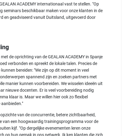
de GEALAN ACADEMY internationaal vast te stellen. "Op
ig seminars beschikbaar maken voor onze klanten in de
d en geadviseerd vanuit Duitsland, uitgevoerd door
ding
t is met de oprichting van de GEALAN ACADEMY in Spanje
goed verbonden en spreekt de lokale talen. Precies de
kunnen bereiden: "We zijn op dit moment in veel
 onderwerpen spannend zijn en zoeken partners met
lle manier kunnen voorbereiden. We wisselen ideeën uit
r nieuwe docenten. Er is veel voorbereiding nodig
 klaar is. Maar we willen hier ook zo flexibel
de aanbieden."
 opzichte van de concurrentie, betere zichtbaarheid,
de van een hoogwaardig trainingsprogramma voor de
iten kijf. "Op dergelijke evenementen leren onze
ich op hun gemak in ons netwerk. Ik ken klanten die zich