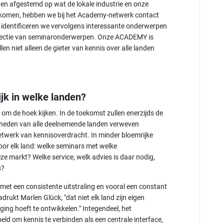
en afgestemd op wat de lokale industrie en onze
 komen, hebben we bij het Academy-netwerk contact
identificeren we vervolgens interessante onderwerpen
electie van seminaronderwerpen. Onze ACADEMY is
en niet alleen de gieter van kennis over alle landen
ijk in welke landen?
om de hoek kijken. In de toekomst zullen enerzijds de
ijkheden van alle deelnemende landen verweven
etwerk van kennisoverdracht. In minder bloemrijke
oor elk land: welke seminars met welke
ze markt? Welke service, welk advies is daar nodig,
s?
et een consistente uitstraling en vooral een constant
adrukt Marlen Glück, "dat niet elk land zijn eigen
ing hoeft te ontwikkelen." Integendeel, het
om kennis te verbinden als een centrale interface,