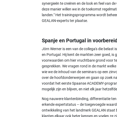
synergieën te creëren en de look en feel van 
deze manier willen we in de toekomst regelmat
landen." Het trainingsprogramma wordt beheer
GEALAN-experts ter plaatse.
Spanje en Portugal in voorberei
Jörn Werner is een van de collega's die belas
en Portugal. Hij kent de markten zeer goed, is 
voorwaarden om hier vruchtbare grond voor te 
gesprekken. We vragen rond in de markt welke
wie we de inhoud van de seminars op een zinvo
over de hoofdonderwerpen en gaan op zoek naa
voordat het eerste Spaanse ACADEMY-programma
mogelijk zijn en blijven, en niet elk jaar hetzelf
Nog nauwere klantenbinding, differentiatie ten
erkende expertstatus – de toegevoegde waar
ontwikkeling van het landmerk GEALAN staat bu
klanten elkaar ook beter kennen en voelen ze z