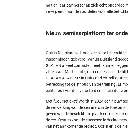
na tien jaar partnerschap zich echt onderdeel 
verwijzend naar de voordelen voor alle betrok
Nieuw seminarplatform ter ond
Ook in Duitsland valt nog veel voor te bereiden.
inspanningen geleverd. Vanuit Duitsland gecoörd
GEALAN al veel contacten heeft kunnen leggen
zijde staat Martin Lutz, die een beslissende bi
GEALAN ACADEMY in Duitsland en zelf optreed
betrekking tot de inhoud van de training. Er
echter ook worden verbeterd en efficiënter wor
Met "Courseticket" wordt in 2024 een nieuw se
de verwerking van de seminars in de toekomst 
geven van de beschikbare plaatsen in de cursu
de certificaten voor de succesvolle deelnemers
van het aankomende project. Ook hier is de nieu