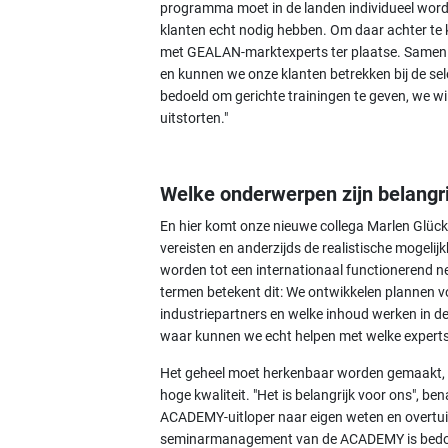
programma moet in de landen individueel word
klanten echt nodig hebben. Om daar achter te
met GEALAN-marktexperts ter plaatse. Samen 
en kunnen we onze klanten betrekken bij de s
bedoeld om gerichte trainingen te geven, we will
uitstorten."
Welke onderwerpen zijn belangr
En hier komt onze nieuwe collega Marlen Glück 
vereisten en anderzijds de realistische mogel
worden tot een internationaal functionerend n
termen betekent dit: We ontwikkelen plannen v
industriepartners en welke inhoud werken in de
waar kunnen we echt helpen met welke expert
Het geheel moet herkenbaar worden gemaakt, m
hoge kwaliteit. "Het is belangrijk voor ons", ben
ACADEMY-uitloper naar eigen weten en overtuig
seminarmanagement van de ACADEMY is bedoeld 