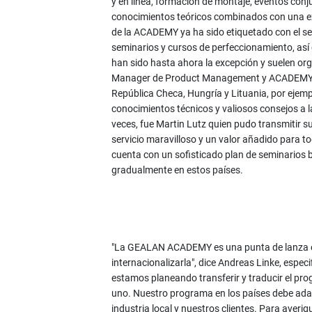
y en línea, formación de montaje, eventos co
conocimientos teóricos combinados con una exp
de la ACADEMY ya ha sido etiquetado con el sel
seminarios y cursos de perfeccionamiento, así
han sido hasta ahora la excepción y suelen or
Manager de Product Management y ACADEMY en 
República Checa, Hungría y Lituania, por ejemp
conocimientos técnicos y valiosos consejos a la
veces, fue Martin Lutz quien pudo transmitir s
servicio maravilloso y un valor añadido para t
cuenta con un sofisticado plan de seminarios 
gradualmente en estos países.
"La GEALAN ACADEMY es una punta de lanza est
internacionalizarla", dice Andreas Linke, espe
estamos planeando transferir y traducir el pr
uno. Nuestro programa en los países debe adap
industria local y nuestros clientes. Para ave