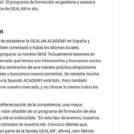
". El programa de formación se gestiona y asesora
tos de GEALAN in situ.
ón
s de establecer la GEALAN ACADEMY en España y
bien conectado y habla los idiomas locales.
preparar un terreno fértil: "Actualmente estamos en
ercado qué temas son interesantes y buscamos socios
 los seminarios de una manera práctica eimpactante.
pales y buscamos nuevos ponentes. Se necesita mucha
de la Spanish ACADEMY esté listo. Pero también
e en nuestro mercado, y no ofrecer lo mismo todos los
r diferenciación de la competencia, una mayor
 el valor añadido de un programa de formación de alta
LAN es indiscutible. "En este tipo de eventos, nuestros
n cómodos en nuestra red. Conozco clientes que,
en parte de la familia GEALAN", afirma Jörn Werner,