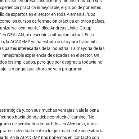
njuntos con empresas asociadas y mucho más: con sus
eriencia práctica inmejorable, el grupo de ponentes
lo de expertos en el sector en toda Alemania. "Los
 como los cursos de formación práctica en otros países,
ganizarse localmente", dice Andreas Linke, Group
GEALAN, al describir la situación actual. En la
lo, la ACADEMY ya ha estado in situ para transmitir
s partes interesadas de la industria. La mayoría de las
u inmejorable experiencia de décadas en el sector. Un
odos los implicados, pero que por desgracia todavía no
bajo la manga, que ahora se va a programar
ratégica y, con sus muchas ventajas, vale la pena
cificando hacia dónde debe conducir el camino: "No
ograma de seminarios impartidos en Alemania, uno a
tarse individualmente a lo que realmente necesitan la
riguarlo, en la ACADEMY nos ponemos en contacto con