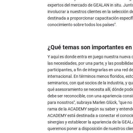
expertos del mercado de GEALAN in situ. Junt
involucrar a nuestros clientes en la selección
destinada a proporcionar capacitación específ
conocimiento sobre todos los países".
¿Qué temas son importantes en
Y aquí es donde entra en juego nuestra nueva co
las necesidades, por una parte, y las posibilida
participantes, a fin de integrarlas en una red 
internacional. En términos menos floridos, est
seminarios, con qué socios de la industria, y 
qué asesoramiento se necesita allí, dónde pod
debe ser reconocible, con una apariencia consis
para nosotros", subraya Marlen Glück, "que no 
rama de la ACADEMY según su saber y entender"
ACADEMY está destinada a conectar el conocimi
sinergias y establecer la apariencia de la GE
queremos poner a disposición de nuestros clie