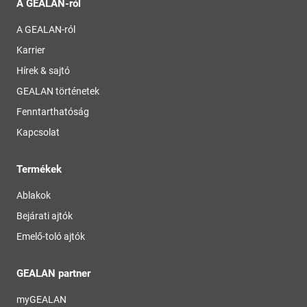
A GEALAN-ról
A GEALAN-ról
Karrier
Hírek & sajtó
GEALAN történetek
Fenntarthatóság
Kapcsolat
Termékek
Ablakok
Bejárati ajtók
Emelő-toló ajtók
GEALAN partner
myGEALAN