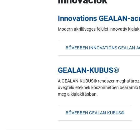
innovációk
Innovations GEALAN-ac
Modern akrilüveges felület innovatív kiala
BŐVEBBEN INNOVATIONS GEALAN-
GEALAN-KUBUS®
A GEALAN-KUBUS® rendszer meghatározza 
üvegfelületeknek köszönhetően beáramló t
meg a kialakításban.
BŐVEBBEN GEALAN-KUBUS®