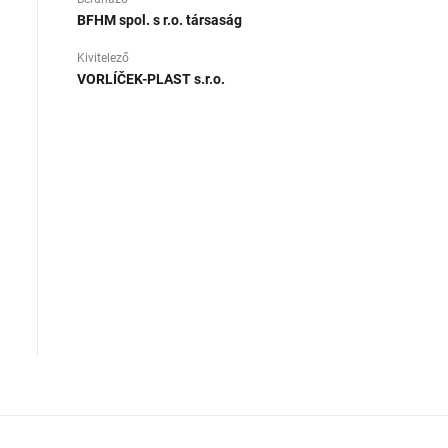
BFHM spol. s r.o. társaság
Kivitelező
VORLÍČEK-PLAST s.r.o.