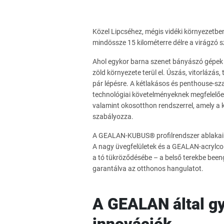
Közel Lipcséhez, mégis vidéki környezetben
mindössze 15 kilométerre délre a virágzó s
Ahol egykor barna szenet bányászó gépek d
zöld környezete terül el. Úszás, vitorlázás,
pár lépésre. A kétlakásos és penthouse-sz
technológiai követelményeknek megfelelően 
valamint okosotthon rendszerrel, amely a k
szabályozza.
A GEALAN-KUBUS® profilrendszer ablakai a k
A nagy üvegfelületek és a GEALAN-acrylco
a tó tükröződésébe – a belső terekbe beeng
garantálva az otthonos hangulatot.
A GEALAN által gy