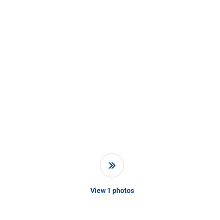
View
1
photos