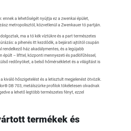
: ennek a lehetőségét nyújtja ez a zwenkai épület,
zász metropolisztól, közvetlenül a Zwenkauer tó partján.
olgoztak, ma a tó kék víztükre és a part természetes
 túrázás: a pihenés itt kezdődik, a bejárati ajtótól csupán
al rendelkező ház akadálymentes, és a legújabb
épült – lifttel, központi mennyezeti és padlófűtéssel,
ülső redőnyöket, a belső hőmérsékletet és a világítást is
iváló hőszigetelést és a letisztult megjelenést ötvözik.
lor® DB 703, metálszürke profilok tökéletesen olvadnak
edve a lehető legtöbb természetes fényt, ezzel
ártott termékek és