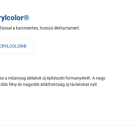
rylcolor®
kítással a karcmentes, hosszú élettartamért.
ACRYLCOLOR®
a műanyag ablakok új építészeti formanyelvét. A nagy
öbb fény és nagyobb átláthatóság új távlatokat nyit