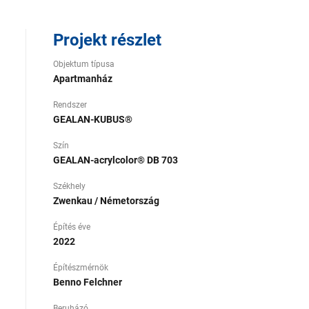
Projekt részlet
Objektum típusa
Apartmanház
Rendszer
GEALAN-KUBUS®
Szín
GEALAN-acrylcolor® DB 703
Székhely
Zwenkau / Németország
Építés éve
2022
Építészmérnök
Benno Felchner
Beruházó