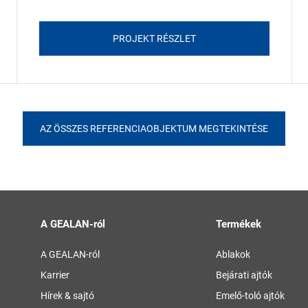
PROJEKT RÉSZLET
AZ ÖSSZES REFERENCIAOBJEKTUM MEGTEKINTÉSE
A GEALAN-ról
Termékek
A GEALAN-ról
Ablakok
Karrier
Bejárati ajtók
Hírek & sajtó
Emelő-toló ajtók