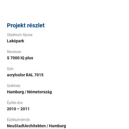
Projekt részlet
Objektum típusa
Lakópark
Rendszer
S 7000 IQ plus
Szín
acrylcolor RAL 7015
Székhely
Hamburg / Németország
Építés éve
2010 – 2011
Építészmérnök
NeuStadtArchitekten / Hamburg