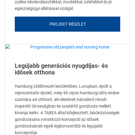
széles iskolaválasztékkal, óvodákkal, üzletekkel és jó
egészségügyi ellátással szolgál.
PROJEKT RÉSZLET
Legújabb generációs nyugdíjas- és
idősek otthona
Hamburg zöldövezeti kerületében, Lurupban, épült a
reprezentatív épület, mely 96 olyan hamburgi idős ember
számára ad otthont, aki életének hátralévő részét
inspiráló társaságban és szakértő gondozás mellett
kívánja leélni. A TABEA által kifejlesztett, lakóközösségek
gondozására vonatkozó koncepció az idősek
gondozásának egyik legkorszerűbb és legújabb
koncepciója.