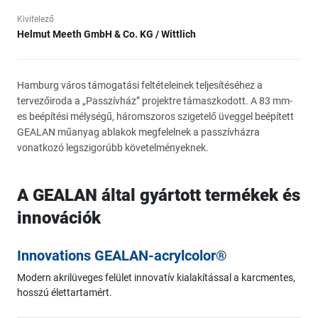
Kivitelező
Helmut Meeth GmbH & Co. KG / Wittlich
Hamburg város támogatási feltételeinek teljesítéséhez a
tervezőiroda a „Passzívház” projektre támaszkodott. A 83 mm-
es beépítési mélységű, háromszoros szigetelő üveggel beépített
GEALAN műanyag ablakok megfelelnek a passzívházra
vonatkozó legszigorúbb követelményeknek.
A GEALAN által gyártott termékek és
innovációk
Innovations GEALAN-acrylcolor®
Modern akrilüveges felület innovatív kialakítással a karcmentes,
hosszú élettartamért.