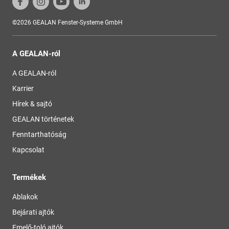
©2026 GEALAN Fenster-Systeme GmbH
A GEALAN-ról
A GEALAN-ról
Karrier
Hírek & sajtó
GEALAN történetek
Fenntarthatóság
Kapcsolat
Termékek
Ablakok
Bejárati ajtók
Emelő-toló ajtók