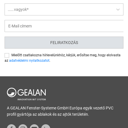
…….vagyok*
FELIRATKOZÁS
Mielőtt csatlakozna hírlevelünkhöz, kérjük, erősítse meg, hogy elolvasta
az
adatvédelmi nyilatkozatot
.
A GEALAN Fenster-Systeme GmbH Európa egyik vezető PVC
profil gyártója az ablakok és az ajtók területén.