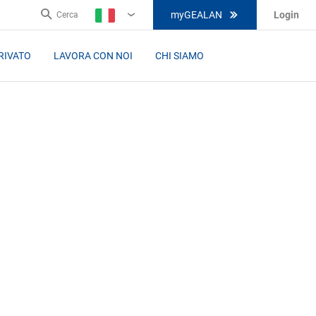
myGEALAN
Login
Cerca
IT
RIVATO
LAVORA CON NOI
CHI SIAMO