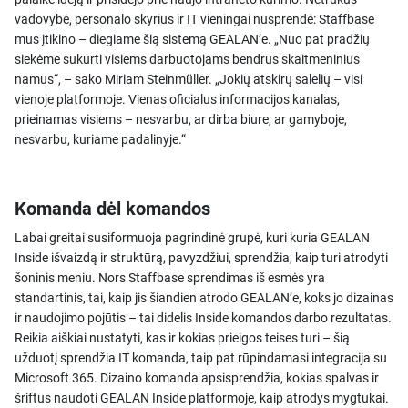
vadovybė, personalo skyrius ir IT vieningai nusprendė: Staffbase
mus įtikino – diegiame šią sistemą GEALAN’e. „Nuo pat pradžių
siekėme sukurti visiems darbuotojams bendrus skaitmeninius
namus“, – sako Miriam Steinmüller. „Jokių atskirų salelių – visi
vienoje platformoje. Vienas oficialus informacijos kanalas,
prieinamas visiems – nesvarbu, ar dirba biure, ar gamyboje,
nesvarbu, kuriame padalinyje.“
Komanda dėl komandos
Labai greitai susiformuoja pagrindinė grupė, kuri kuria GEALAN
Inside išvaizdą ir struktūrą, pavyzdžiui, sprendžia, kaip turi atrodyti
šoninis meniu. Nors Staffbase sprendimas iš esmės yra
standartinis, tai, kaip jis šiandien atrodo GEALAN’e, koks jo dizainas
ir naudojimo pojūtis – tai didelis Inside komandos darbo rezultatas.
Reikia aiškiai nustatyti, kas ir kokias prieigos teises turi – šią
užduotį sprendžia IT komanda, taip pat rūpindamasi integracija su
Microsoft 365. Dizaino komanda apsisprendžia, kokias spalvas ir
šriftus naudoti GEALAN Inside platformoje, kaip atrodys mygtukai.