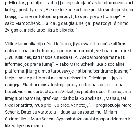
privilegijas, premijas – arba į jau egzistuojančias bendruomenes bei
kolegų pristatymus. „Vietoje to, kad kurtume penkto šimto puslapio
kopiją, norime vartotojams parodyti, kas jau yra platformoje“, –
sako Marc Schenk. „Tai daug daugiau, nei gali pasirodyti iš pirmo
žvilgsnio. Inside tapo tikra biblioteka.“
Vidinė komunikacija nėra tik forma, ji yra svarbi įmonės kultūros
dalis ir lemia, ar darbuotojai jaučiasi informuoti, vertinami ir įtraukti.
„Esu įsitikinęs, kad Inside suteikia GEALAN darbuotojams ne tik
informacijos pranašumą“, – sako Marc Schenk. „Kaip socialinė
platforma, ji jungia mus tarpusavyje ir stiprina bendrumo jausmą.“
Idėjos Inside platformai niekada neišsenka. Priešingai – jų vis
daugėja. Skaitmeninis atostogų prašymo forma jau prieinama
beveik visiems darbuotojams Vokietijos padaliniuose. Planuojama
integruoti pamainų grafikus ir darbo laiko apskaitą. „Manau, tai
tikrai priartintų mus prie 100 proc. vartotojų“, – prognozuoja Marc
Schenk. Daugiau vartotojų – daugiau paspaudimų. Miriam
Steinmüller ir Marc Schenk šypsosi: dažniausiai paspaudžiamas ir
liks valgyklos meniu.