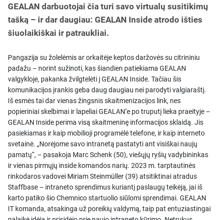
GEALAN darbuotojai čia turi savo virtualų susitikimų
tašką – ir dar daugiau: GEALAN Inside atrodo išties
šiuolaikiškai ir patraukliai.
Pangazija su žolelėmis ar orkaitėje keptos daržovės su citrininiu
padažu – norint sužinoti, kas šiandien patiekiama GEALAN
valgykloje, pakanka žvilgtelėti į GEALAN Inside. Tačiau šis
komunikacijos įrankis geba daug daugiau nei parodyti valgiaraštį.
Iš esmės tai dar vienas žingsnis skaitmenizacijos link, nes
popieriniai skelbimai ir lapeliai GEALAN’e po truputį lieka praeityje –
GEALAN Inside perima visą skaitmeninę informacijos sklaidą. Jis
pasiekiamas ir kaip mobilioji programėlė telefone, ir kaip interneto
svetainė. „Norėjome savo intranetą pastatyti ant visiškai naujų
pamatų“, – pasakoja Marc Schenk (50), viešųjų ryšių vadybininkas
ir vienas pirmųjų inside komandos narių. 2023 m. tarptautinės
rinkodaros vadovei Miriam Steinmüller (39) atsitiktinai atradus
Staffbase – intraneto sprendimus kuriantį paslaugų teikėją, jai iš
karto patiko šio Chemnico startuolio siūlomi sprendimai. GEALAN
IT komanda, atsakinga už poreikių valdymą, taip pat entuziastingai
palaikė idėją ir prisidėjo prie naujo intraneto kūrimo. Netrukus