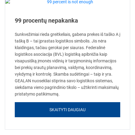
99 procentų nepakanka
Sunkvežimiai rieda greitkeliais, gabena prekes iš taško A į
tašką B – tai įprastas logistikos simbolis. Jis nėra
klaidingas, tačiau gerokai per siauras. Federalinė
logistikos asociacija (BVL) logistiką apibrėžia kaip
visapusišką įmonės vidinių ir tarpįmoninių informacijos
bei prekių srautų planavimą, valdymą, koordinavimą,
vykdymą ir kontrolę. Skamba sudėtingai – taip ir yra.
GEALAN nuosekliai stiprina savo logistikos sistemas,
siekdama vieno pagrindinio tikslo – užtikrinti maksimalų
pristatymo patikimumą.
SKAITYTI DAUGIAU