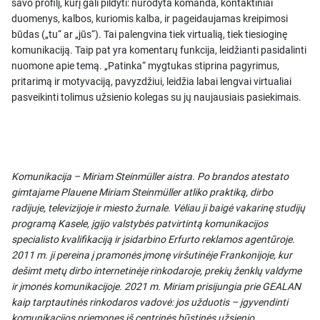
savo profilį, kurį gali pildyti: nurodyta komanda, kontaktiniai
duomenys, kalbos, kuriomis kalba, ir pageidaujamas kreipimosi
būdas („tu“ ar „jūs“). Tai palengvina tiek virtualią, tiek tiesioginę
komunikaciją. Taip pat yra komentarų funkcija, leidžianti pasidalinti
nuomone apie temą. „Patinka“ mygtukas stiprina pagyrimus,
pritarimą ir motyvaciją, pavyzdžiui, leidžia labai lengvai virtualiai
pasveikinti tolimus užsienio kolegas su jų naujausiais pasiekimais.
Komunikacija – Miriam Steinmüller aistra. Po brandos atestato
gimtajame Plauene Miriam Steinmüller atliko praktiką, dirbo
radijuje, televizijoje ir miesto žurnale. Vėliau ji baigė vakarinę studijų
programą Kasele, įgijo valstybės patvirtintą komunikacijos
specialisto kvalifikaciją ir įsidarbino Erfurto reklamos agentūroje.
2011 m. ji pereina į pramonės įmonę viršutinėje Frankonijoje, kur
dešimt metų dirbo internetinėje rinkodaroje, prekių ženklų valdyme
ir įmonės komunikacijoje. 2021 m. Miriam prisijungia prie GEALAN
kaip tarptautinės rinkodaros vadovė: jos užduotis – įgyvendinti
komunikacijos priemones iš centrinės būstinės užsienio