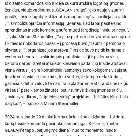
Iš dizaino komandos kilo ir idėja sukurti atskirą logotipą: įmonės
ženklas, viduje vadinamas „GEALAN sraige“, įgijo naują vizualinį
posūkį. Inside logotipe stilizuota žmogaus figūra susilieja su raide
„i“, simbolizuojančia informaciją. „Manau, kad labai pasiteisino
sprendimas Inside komandą suformuoti tarpdisciplininiu principu“,
– sako Miriam Steinmüller. „Taip už platformą buvome atsakingi ne
tik mes iš rinkodaros pusės – į procesą buvo įtraukti ir personalo
skyriaus, IT, organizacijos atstovai.“ Inside buvo ne tik kuriama ir
vystoma bendrai su skirtingais padaliniais – ji ir pildoma visų
bendru darbu. Greitai atsirado kiekvieno padalinio Inside atstovai:
viena vertus, jie yra kontaktiniai asmenys savo kolegoms visais su
Inside susijusiais klausimais; kita vertus, jie tampa redaktoriais,
galinčiais dėti ir valdyti temas. Taip platformoje atsiranda ne tik „iš
viršaus“ pateikiamos žinutės, bet ir turinys iš visų įmonės sričių.
„Inside yra tikras „iš apačios į viršų“ projektas – tai išties išskirtinis
dalykas“, – pabrėžia Miriam Steinmüller.
2024 m. vasario 29 d. platforma oficialiai paleidžiama – tai data,
kurią Inside komanda pasirinko sąmoningai. Keliamieji metai
GEALAN’e tapo „perjungimo diena“: nuo to momento Inside