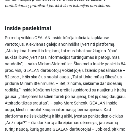
padaliniuose, pritaikant jas kiekvieno lokacijos poreikiams.
Inside pasiekimai
Po metų veiklos GEALAN Inside kūrėjai oficialiai apklausė
vartotojus. Kiekvienas galėjo anonimiškai įvertinti platformą.
„Atsiliepimai buvo itin teigiami, tai mus labai nudžiugino. Ypač
aukštai buvo įvertintas informacijos turtingumas ir patogumas
naudotis“, – sako Miriam Steinmüller. Šiuo metu Inside pasiekia 84
proc. visų GEALAN darbuotojų Vokietijoje, užsienio padaliniuose –
82 proc., ir šis skaičius nuolat auga. „Tai atitinka mūsų lūkesčius, –
priduria Miriam Steinmüller. – Bet, žinoma, siekiame dar didesnių
rodiklių.“ Inside kūrėjams teko greitai susidoroti su naujienų ir įrašų
gausa. „Tikėjomės kasdien turėti po naujieną, bet jų daug daugiau.
Atsirado tikras srautas“, – sako Marc Schenk. GEALAN Inside
auga, klesti ir nuolat kaupia informaciją bei naujienas. Kad
platforma neišsisklaidytų ir liktų aiški, įvestas penktadienio ciklas
„Ar žinojai?“ – čia dar kartą atkreipiamas dėmesys į jau esamą
turinį: naudą, kurią gauna GEALAN darbuotojai – JobRad, pirkimo