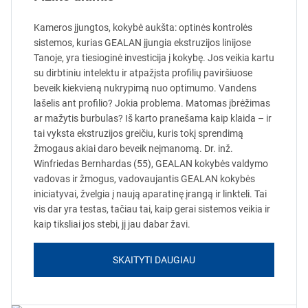
Kameros įjungtos, kokybė aukšta: optinės kontrolės
sistemos, kurias GEALAN įjungia ekstruzijos linijose
Tanoje, yra tiesioginė investicija į kokybę. Jos veikia kartu
su dirbtiniu intelektu ir atpažįsta profilių paviršiuose
beveik kiekvieną nukrypimą nuo optimumo. Vandens
lašelis ant profilio? Jokia problema. Matomas įbrėžimas
ar mažytis burbulas? Iš karto pranešama kaip klaida – ir
tai vyksta ekstruzijos greičiu, kuris tokį sprendimą
žmogaus akiai daro beveik neįmanomą. Dr. inž.
Winfriedas Bernhardas (55), GEALAN kokybės valdymo
vadovas ir žmogus, vadovaujantis GEALAN kokybės
iniciatyvai, žvelgia į naują aparatinę įrangą ir linkteli. Tai
vis dar yra testas, tačiau tai, kaip gerai sistemos veikia ir
kaip tiksliai jos stebi, jį jau dabar žavi.
SKAITYTI DAUGIAU