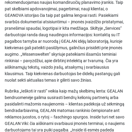
rekomenduojamas naujas komandiruočių planavimo įrankis. Taip
pat skelbiami apdovanojimai, pagerbimai, nauji klientai, o
GEANOVA istorijas čia taip pat galima lengvai rasti. Pasiekiami
svarbūs dokumentai atsisiuntimui – įmonės įvaizdžio pristatymai,
pranešimai spaudai, logotipai ir kita medžiaga. Skiltyje „Services“
darbuotojai randa daug naudingos informacijos: kontaktą su IT
pagalbos tarnyba ar nuorodą į GEALAN idėjų laboratoriją, kurioje
kiekvienas gali pateikti pasiūlymus, galinčius prisidėti prie įmonės
augimo. „Wissenswelten“ skyriuje pateikiami išsamūs teminiai
rinkiniai – pavyzdžiui, apie dirbtinį intelektą ar tvarumą. Čia yra
aiškinamųjų tekstų, vaizdo įrašų, atsakymų į svarbiausius
klausimus. Taip kiekvienas darbuotojas be didelių pastangų gali
nuolat sekti aktualias temas ir gilinti savo žinias.
Rubrika „Ieškoti ir rasti“ veikia kaip mažų skelbimų lenta: GEALAN
bendruomenėje galima susirasti bendrų kelionių partnerių arba
pasidalinti mažomis naujienomis – klientas padėkoja už sėkmingą
bendradarbiavimą, GEALAN matomas rankinio čempionate ant
reklamos juostos, o rytoj – faschingo spurgos. Inside turi net savo
GEALAN Viki: čia aiškinami svarbiausi įmonės terminai, o naujiems
darbuotojams tai yra puiki pagalba. „Inside iš esmės padeda