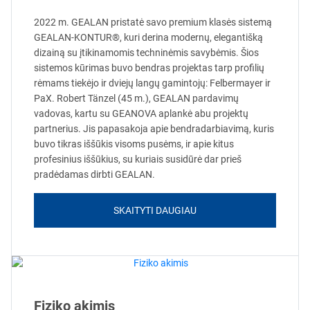
2022 m. GEALAN pristatė savo premium klasės sistemą
GEALAN-KONTUR®, kuri derina modernų, elegantišką
dizainą su įtikinamomis techninėmis savybėmis. Šios
sistemos kūrimas buvo bendras projektas tarp profilių
rėmams tiekėjo ir dviejų langų gamintojų: Felbermayer ir
PaX. Robert Tänzel (45 m.), GEALAN pardavimų
vadovas, kartu su GEANOVA aplankė abu projektų
partnerius. Jis papasakoja apie bendradarbiavimą, kuris
buvo tikras iššūkis visoms pusėms, ir apie kitus
profesinius iššūkius, su kuriais susidūrė dar prieš
pradėdamas dirbti GEALAN.
SKAITYTI DAUGIAU
Fiziko akimis