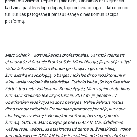
prieinama visiems. Popierinių skelbimų kabinimas ar tikėjimasis,
kad žinia pasklis iš lūpų į lūpas, tapo nebenaudinga – dabar įmonė
turi kur kas patogesnę ir patrauklesnę vidinės komunikacijos
platformą.
Marc Schenk – komunikacijos profesionalas. Dar mokydamasis
gimnazijoje viršutinėje Frankonijoje, Miunchberge, jis pradėjo rašyti
vietos laikraščiui. Vėliau Bamberge studijavo germanistiką,
žurnalistiką ir sociologiją, o baigęs mokslus dirbo redaktoriumi ir
laidų vedėju regioninėje televizijoje. Futbolo klube „SpVgg Greuther
Fürth“, tuo metu žaidusiame Bundeslygoje, Marc rūpinosi stadiono
žurnalu ir stadiono televizijos turiniu. 2017 m. jis perėmė TV
Oberfranken redakcijos vadovo pareigas. Vėliau kelerius metus
dirbo vienoje viršutinės Frankonijos pramonės įmonėje, kur buvo
atsakingas už vidinę ir išorinę komunikaciją bei rengė įmonės
žurnalą. 2020 m. Marc prisijungė prie GEALAN. Čia, dirbdamas
viešųjų ryšių vadovu, jis atsakingas už darbą su žiniasklaida, vidinę
komunikaciją per GEALAN Inside ir prisideda prie įmonės rėmimo