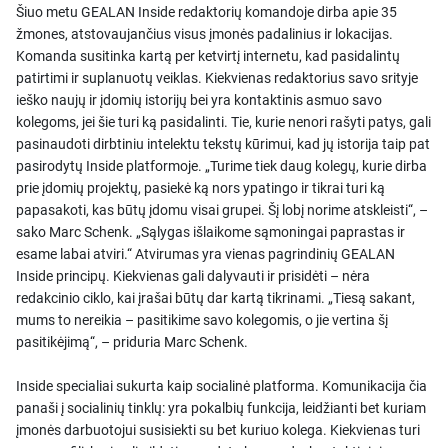
Šiuo metu GEALAN Inside redaktorių komandoje dirba apie 35
žmones, atstovaujančius visus įmonės padalinius ir lokacijas.
Komanda susitinka kartą per ketvirtį internetu, kad pasidalintų
patirtimi ir suplanuotų veiklas. Kiekvienas redaktorius savo srityje
ieško naujų ir įdomių istorijų bei yra kontaktinis asmuo savo
kolegoms, jei šie turi ką pasidalinti. Tie, kurie nenori rašyti patys, gali
pasinaudoti dirbtiniu intelektu tekstų kūrimui, kad jų istorija taip pat
pasirodytų Inside platformoje. „Turime tiek daug kolegų, kurie dirba
prie įdomių projektų, pasiekė ką nors ypatingo ir tikrai turi ką
papasakoti, kas būtų įdomu visai grupei. Šį lobį norime atskleisti“, –
sako Marc Schenk. „Sąlygas išlaikome sąmoningai paprastas ir
esame labai atviri.“ Atvirumas yra vienas pagrindinių GEALAN
Inside principų. Kiekvienas gali dalyvauti ir prisidėti – nėra
redakcinio ciklo, kai įrašai būtų dar kartą tikrinami. „Tiesą sakant,
mums to nereikia – pasitikime savo kolegomis, o jie vertina šį
pasitikėjimą“, – priduria Marc Schenk.
Inside specialiai sukurta kaip socialinė platforma. Komunikacija čia
panaši į socialinių tinklų: yra pokalbių funkcija, leidžianti bet kuriam
įmonės darbuotojui susisiekti su bet kuriuo kolega. Kiekvienas turi