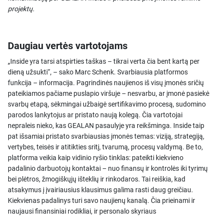
projektų.
Daugiau vertės vartotojams
„Inside yra tarsi atspirties taškas – tikrai verta čia bent kartą per
dieną užsukti“, – sako Marc Schenk. Svarbiausia platformos
funkcija – informacija. Pagrindinės naujienos iš visų įmonės sričių
pateikiamos pačiame puslapio viršuje – nesvarbu, ar įmonė pasiekė
svarbų etapą, sėkmingai užbaigė sertifikavimo procesą, sudomino
parodos lankytojus ar pristato naują kolegą. Čia vartotojai
nepraleis nieko, kas GEALAN pasaulyje yra reikšminga. Inside taip
pat išsamiai pristato svarbiausias įmonės temas: viziją, strategiją,
vertybes, teisės ir atitikties sritį, tvarumą, procesų valdymą. Be to,
platforma veikia kaip vidinio ryšio tinklas: pateikti kiekvieno
padalinio darbuotojų kontaktai – nuo finansų ir kontrolės iki tyrimų
bei plėtros, žmogiškųjų išteklių ir rinkodaros. Tai reiškia, kad
atsakymus į įvairiausius klausimus galima rasti daug greičiau.
Kiekvienas padalinys turi savo naujienų kanalą. Čia prieinami ir
naujausi finansiniai rodikliai, ir personalo skyriaus