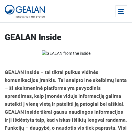
GEALAN Inside
GEALAN Inside – tai tikrai puikus vidinės
komunikacijos įrankis. Tai anaiptol ne skelbimų lenta
– ši skaitmeninė platforma yra pavyzdinis
sprendimas, kaip įmonės viduje informaciją galima
sutelkti į vieną vietą ir pateikti ją patogiai bei aiškiai.
GEALAN Inside tikrai gausu naudingos informacijos
ir ji išdėstyta taip, kad viskas išliktų lengvai randama.
Funkcijų – daugybė, o naudotis vis tiek paprasta. Visi