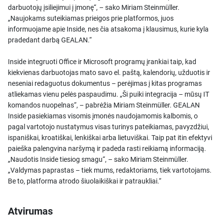
darbuotojų įsiliejimui į įmonę“, – sako Miriam Steinmüller.
„Naujokams suteikiamas prieigos prie platformos, juos
informuojame apie Inside, nes čia atsakoma į klausimus, kurie kyla
pradedant darbą GEALAN.“
Inside integruoti Office ir Microsoft programų įrankiai taip, kad
kiekvienas darbuotojas mato savo el. paštą, kalendorių, užduotis ir
neseniai redaguotus dokumentus – perėjimas į kitas programas
atliekamas vienu pelės paspaudimu. „Ši puiki integracija – mūsų IT
komandos nuopelnas“, – pabrėžia Miriam Steinmüller. GEALAN
Inside pasiekiamas visomis įmonės naudojamomis kalbomis, o
pagal vartotojo nustatymus visas turinys pateikiamas, pavyzdžiui,
ispaniškai, kroatiškai, lenkiškai arba lietuviškai. Taip pat itin efektyvi
paieška palengvina naršymą ir padeda rasti reikiamą informaciją.
„Naudotis Inside tiesiog smagu“, – sako Miriam Steinmüller.
„Valdymas paprastas – tiek mums, redaktoriams, tiek vartotojams.
Be to, platforma atrodo šiuolaikiškai ir patraukliai.“
Atvirumas