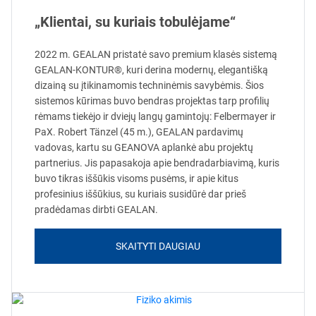
„Klientai, su kuriais tobulėjame“
2022 m. GEALAN pristatė savo premium klasės sistemą
GEALAN-KONTUR®, kuri derina modernų, elegantišką
dizainą su įtikinamomis techninėmis savybėmis. Šios
sistemos kūrimas buvo bendras projektas tarp profilių
rėmams tiekėjo ir dviejų langų gamintojų: Felbermayer ir
PaX. Robert Tänzel (45 m.), GEALAN pardavimų
vadovas, kartu su GEANOVA aplankė abu projektų
partnerius. Jis papasakoja apie bendradarbiavimą, kuris
buvo tikras iššūkis visoms pusėms, ir apie kitus
profesinius iššūkius, su kuriais susidūrė dar prieš
pradėdamas dirbti GEALAN.
SKAITYTI DAUGIAU