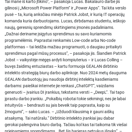
Tai mane iš karto įtikino“, – pasakoja Lucas. Bakalauro darbe jis
gilinosi į „Microsoft Power Platform“ ir „Power Apps“. Tai kita verslo
pusė – ta, kurią anksčiau minėjo Patrick Jobst, ir kurią IT operacijų
komanda kuria darbuotojams. Lucas, dirbdamas studentu, ieškojo
naujų, geresnių sprendimų skirtingiems įmonės padaliniams.
„Dažnai deriname įsigytus sprendimus su savo kuriamomis
programėlėmis. Paprastai renkamės Low-code arba No-code
platformas – tai leidžia mažiau programuoti, o daugiau pritaikyti
sprendimus pagal mūsų procesus“, – pasakoja jis. Šiandien Patrick
Jobst – vaikystėje mėgęs ardyti kompiuterius – ir Lucas Colling –
buvęs žaidimų entuziastas – kartu formuoja GEALAN dirbtinio
intelekto strategiją biurų darbo aplinkoje. Nuo 2024 metų dauguma
GEALAN darbuotojų jau naudoja dirbtinį intelektą kasdieniams
darbams: paieškai internete jie renkasi „ChatGPT“, vaizdams
generuoti – įvairius DI įrankius, tekstams versti – „DeepL“. Tai tapo
įprastu darbo įrankiu. „Pokalbių robotai tokie sėkmingi, nes jie labai
intuityvūs – bendrauti su jais beveik taip paprasta, kaip su
žmogumi“, – sako Lucas. – „Užduodi klausimą ir gauni aiškų
atsakymą. Tai natūralu.“ Dirbtinio intelekto įrankiai jau dabar
gerokai palengvina biuro darbą. Tačiau kol kas tai taikoma tik viešai
prieinamiems sprendimams. „Bet šis barjeras netrukus išnyks“, –