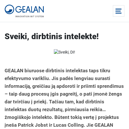
Sveiki, dirbtinis intelekte!
GEALAN biuruose dirbtinis intelektas taps tikru
efektyvumo varikliu. Jis padės lengviau surasti
informaciją, greičiau ją apdoroti ir priimti sprendimus
– taip daug procesų įgis pagreitį, o pati įmonė žengs
dar tvirčiau į priekį. Tačiau tam, kad dirbtinis
intelektas duotų rezultatų, pirmiausia reikia…
žmogiškojo intelekto. Būtent tokią vertę į projektus
įneša Patrick Jobst ir Lucas Colling. Jie GEALAN