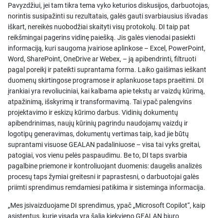
Pavyzdžiui, jei tam tikra tema vyko keturios diskusijos, darbuotojas,
norintis susipažinti su rezultatais, galės gauti svarbiausius išvadas
iškart, nereikės nuobodžiai skaityti visų protokolų. DI taip pat
reikšmingai pagerins vidinę paiešką. Jis galės vienodai pasiekti
informaciją, kuri saugoma įvairiose aplinkose – Excel, PowerPoint,
Word, SharePoint, OneDrive ar Webex, – ją apibendrinti, filtruoti
pagal poreikį ir pateikti suprantama forma. Laiko gaišimas ieškant
duomenų skirtingose programose ir aplankuose taps praeitimi. DI
įrankiai yra revoliuciniai, kai kalbama apie tekstų ar vaizdų kūrimą,
atpažinimą, išskyrimą ir transformavimą. Tai ypač palengvins
projektavimo ir eskizų kūrimo darbus. Vidinių dokumentų
apibendrinimas, naujų kūrinių pagrindu naudojamų vaizdų ir
logotipų generavimas, dokumentų vertimas taip, kad jie būtų
suprantami visuose GEALAN padaliniuose – visa tai vyks greitai,
patogiai, vos vienu pelės paspaudimu. Be to, DI taps svarbia
pagalbine priemone ir kontroliuojant duomenis: daugelis analizės
procesų taps žymiai greitesni ir paprastesni, o darbuotojai galės
priimti sprendimus remdamiesi patikima ir sisteminga informacija.
„Mes įsivaizduojame DI sprendimus, ypač „Microsoft Copilot“, kaip
asistentus, kurie visada yra šalia kiekvieno GEALAN biuro