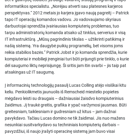
informatikos specialistu. „Norėjau atverti sau platesnes karjeros
perspektyvas.“ 2012 metais jo karjera įgavo naują pagreitį – Patrick
tapo IT operacijų komandos vadovu. Jo vadovaujamo skyriaus
darbuotojai sprendžia įvairiausias kompiuterių problemas, tuo
tarpu administratorių komanda atsako už tinklus, serverius ir visą
IT infrastruktūrą. „Mūsų pagrindinis tikslas – užtikrinti patikimą ir
našią sistemą. Yra daugybė puikių programėlių, bet visoms joms
reikia stabilios bazės.“ Patrick Jobst ir jo komanda sprendžia, kurie
kompiuteriai ir mobilieji įrenginiai turi būti prijungti prie tinklo, o kurie
dėl saugumo liktų neprisijungę. Ši sritis jam itin svarbi – jis taip pat
atsakingas už IT saugumą.
Į informacinių technologijų pasaulį Lucas Colling atėjo visiškai kitu
keliu. Penkiolikmetis jaunuolis iš Remscheid miestelio popietes
mėgdavo leisti su draugais – dažniausiai žaisdvo kompiuterinius
žaidimus. Jį traukė greitis, grafika ir ypač varžymosi jausmas. Būti
greitesniam, taiklesniam ir gudresniam už kitus – jam dažnai
pavykdavo. Tačiau Lucas domino ne tik žaidimai. Jis nuo mažens
nesunkiai susitvarkydavo su techniniais kompiuterių darbais –
pavyzdžiui, iš naujo įrašyti operacinę sistemą jam buvo visai