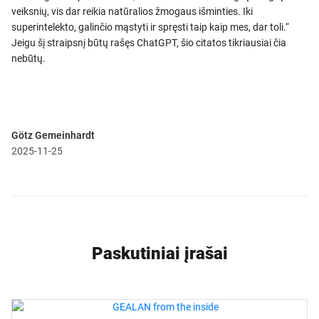
veiksnių, vis dar reikia natūralios žmogaus išminties. Iki
superintelekto, galinčio mąstyti ir spręsti taip kaip mes, dar toli.“
Jeigu šį straipsnį būtų rašęs ChatGPT, šio citatos tikriausiai čia
nebūtų.
Götz Gemeinhardt
2025-11-25
Paskutiniai įrašai