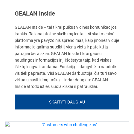
GEALAN Inside
GEALAN Inside – tai tikrai puikus vidinės komunikacijos
įrankis. Tai anaiptol ne skelbimų lenta – ši skaitmeninė
platforma yra pavyzdinis sprendimas, kaip įmonės viduje
informaciją galima sutelkti į vieną vietą ir pateikti ją
patogiai bei aiškiai. GEALAN Inside tikrai gausu
naudingos informacijos ir ji išdėstyta taip, kad viskas
išliktų lengvai randama. Funkcijų – daugybė, o naudotis
vis tiek paprasta. Visi GEALAN darbuotojai čia turi savo
virtualų susitikimų tašką – ir dar daugiau: GEALAN
Inside atrodo išties šiuolaikiškai ir patraukliai.
SKAITYTI DAUGIAU