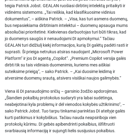
teigia Patrick Jobst. GEALAN ruošiasi dirbtinį intelektą pritaikyti ir
vidinėms sistemoms. „Tai reiškia, kad klasifikuosime vidinius
dokumentus“, – aiškina Patrick. – „Visa, kas turi asmens duomenų,
bus nepasiekiama dirbtiniam intelektui – duomenų apsauga mums
absoliučiai prioritetinė. Kiekvienas darbuotojas turi būti tikras, kad
jo duomenys saugūs ir nenaudojami DI apmokymui.“ Tačiau
GEALAN turi didžiulį kiekį informacijos, kurią DI galėtų padėti rasti ir
suprasti. Ši prieiga netrukus atsiras naudojant „Microsoft Power
Platform“ ir jos DI agentą „Copilot“. „Premium Copilot versija galės
dirbti tik su tais vidiniais duomenimis, kuriems mes aiškiai
suteiksime prieigą“, – sako Patrick. – „Kai duosime leidimą ir
atversime duomenų srautą, atsivers visiškai naujos galimybės.“
Viena iš DI panaudojimo sričių – garsinio žodžio apdorojimas.
„Šiandien pokalbių protokolus sudaryti yra labai sudėtinga,
neabejotinai kyla problemų ir dėl vienodos kokybės užtikrinimo“, –
sako Patrick Jobst. Tuo tarpu tinkamai parinktas DI ateityje galės
kurti patikimus ir kokybiškus. Tačiau nauda neapsiriboja vien
protokolų kūrimu. DI gebės apibendrinti pokalbius, išfiltruoti
svarbiausią informaciją ir sujungti kelis susijusius pokalbius.