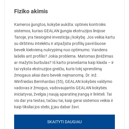
Fiziko akimis
Kameros įjungtos, kokybė aukšta: optinės kontrolės
sistemos, kurias GEALAN įjungia ekstruzijos linijose
Tanoje, yra tiesioginė investicija į kokybę. Jos veikia kartu
su dirbtiniu intelektu ir atpažįsta profilių paviršiuose
beveik kiekvieną nukrypimą nuo optimumo. Vandens
lašelis ant profilio? Jokia problema. Matomas įbrėžimas
ar mažytis burbulas? Iš karto pranešama kaip klaida – ir
tai vyksta ekstruzijos greičiu, kuris tokį sprendimą
žmogaus akiai daro beveik neįmanomą. Dr. inž.
Winfriedas Bernhardas (55), GEALAN kokybės valdymo
vadovas ir žmogus, vadovaujantis GEALAN kokybės
iniciatyvai, žvelgia į naują aparatinę įrangą ir linkteli. Tai
vis dar yra testas, tačiau tai, kaip gerai sistemos veikia ir
kaip tiksliai jos stebi, jį jau dabar žavi.
SKAITYTI DAUGIAU