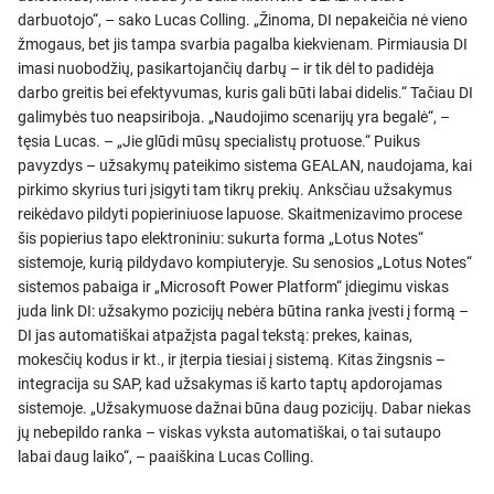
darbuotojo“, – sako Lucas Colling. „Žinoma, DI nepakeičia nė vieno
žmogaus, bet jis tampa svarbia pagalba kiekvienam. Pirmiausia DI
imasi nuobodžių, pasikartojančių darbų – ir tik dėl to padidėja
darbo greitis bei efektyvumas, kuris gali būti labai didelis.“ Tačiau DI
galimybės tuo neapsiriboja. „Naudojimo scenarijų yra begalė“, –
tęsia Lucas. – „Jie glūdi mūsų specialistų protuose.“ Puikus
pavyzdys – užsakymų pateikimo sistema GEALAN, naudojama, kai
pirkimo skyrius turi įsigyti tam tikrų prekių. Anksčiau užsakymus
reikėdavo pildyti popieriniuose lapuose. Skaitmenizavimo procese
šis popierius tapo elektroniniu: sukurta forma „Lotus Notes“
sistemoje, kurią pildydavo kompiuteryje. Su senosios „Lotus Notes“
sistemos pabaiga ir „Microsoft Power Platform“ įdiegimu viskas
juda link DI: užsakymo pozicijų nebėra būtina ranka įvesti į formą –
DI jas automatiškai atpažįsta pagal tekstą: prekes, kainas,
mokesčių kodus ir kt., ir įterpia tiesiai į sistemą. Kitas žingsnis –
integracija su SAP, kad užsakymas iš karto taptų apdorojamas
sistemoje. „Užsakymuose dažnai būna daug pozicijų. Dabar niekas
jų nebepildo ranka – viskas vyksta automatiškai, o tai sutaupo
labai daug laiko“, – paaiškina Lucas Colling.