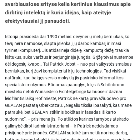
svarbiausiose srityse kelia kertinius klausimus apie
dirbtinį intelektą ir kuria idėjas, kaip ateityje
efektyviausiai jį panaudoti.
Istorija prasideda dar 1990 metais: devynerių metų berniukas, kol
tėvų nėra namuose, slapta įslenka į jų darbo kambarį ir imasi
tyrinėti kompiuterį. Jis atidarinėja didelę, kampuotą dėžę, traukia
kištukus, suka varžtus ir perjunginėja jungtis. Grįžę tėvai nustemba
dėl degėsių kvapo… Tai Patrick Jobst – nuo pat vaikystės smalsus
berniukas, kurį žavi kompiuteriai ir jų technologijos. Tad visiškai
natūralu, kad baigęs verslo mokyklą jis pasirinko informatikos
specialisto mokymus. Būdamas paauglys, kilęs iš Schönbrunn
miestelio netoli Wunsiedelio Fichtelgebirge kalnuose ir dažnai
leidžiantis laiką Hof mieste, Patrick ne kartą pravažiuodavo pro
GEALAN pastatą Oberkotzau. „Negaliu tiksliai pasakyti, kas mane
patraukė, bet GEALAN stiklinis bokštas ir fasadas iš karto
sudomino“, – prisimena jis. Po atliktos karinės tarnybos atsirado
galimybė dirbti administratoriumi – ir Patrick nedelsdamas
prisijungė prie įmonės. GEALAN suteikė jam ne tik norimą darbą,
bet ir galimybę tobulėti: jis baigė vakarinę studijų programą ir tapo