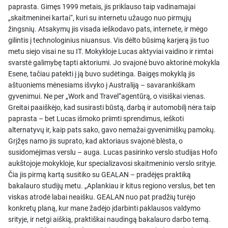
paprasta. Gimęs 1999 metais, jis priklauso taip vadinamajai
„skaitmeninei kartai“, kuri su internetu užaugo nuo pirmųjų
žingsnių. Atsakymų jis visada ieškodavo pats, internete, ir mėgo
gilintis į technologinius niuansus. Vis dėlto būsimą karjerą jis tuo
metu siejo visai ne su IT. Mokykloje Lucas aktyviai vaidino ir rimtai
svarstė galimybę tapti aktoriumi. Jo svajonė buvo aktorinė mokykla
Esene, tačiau patekti į ją buvo sudėtinga. Baigęs mokyklą jis
aštuoniems mėnesiams išvyko į Australiją – savarankiškam
gyvenimui. Ne per „Work and Travel“agentūrą, o visiškai vienas.
Greitai paaiškėjo, kad susirasti būstą, darbą ir automobilį nėra taip
paprasta – bet Lucas išmoko priimti sprendimus, ieškoti
alternatyvų ir, kaip pats sako, gavo nemažai gyvenimiškų pamokų.
Grįžęs namo jis suprato, kad aktoriaus svajonė blėsta, o
susidomėjimas verslu – auga. Lucas pasirinko verslo studijas Hofo
aukštojoje mokykloje, kur specializavosi skaitmeninio verslo srityje.
Čia jis pirmą kartą susitiko su GEALAN – pradėjęs praktiką
bakalauro studijų metu. „Aplankiau ir kitus regiono verslus, bet ten
viskas atrodė labai neaišku. GEALAN nuo pat pradžių turėjo
konkretų planą, kur mane žadėjo įdarbinti paklausos valdymo
srityje, ir netgi aiškią, praktiškai naudingą bakalauro darbo temą.