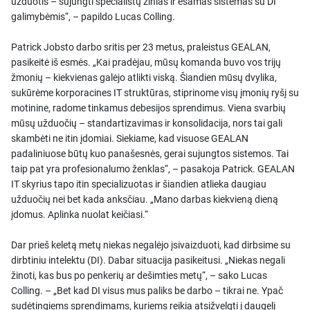
užduotis – sujungti specialistų žinias ir esamas sistemas su DI
galimybėmis“, – papildo Lucas Colling.
Patrick Jobsto darbo sritis per 23 metus, praleistus GEALAN,
pasikeitė iš esmės. „Kai pradėjau, mūsų komanda buvo vos trijų
žmonių – kiekvienas galėjo atlikti viską. Šiandien mūsų dvylika,
sukūrėme korporacines IT struktūras, stiprinome visų įmonių ryšį su
motinine, radome tinkamus debesijos sprendimus. Viena svarbių
mūsų užduočių – standartizavimas ir konsolidacija, nors tai gali
skambėti ne itin įdomiai. Siekiame, kad visuose GEALAN
padaliniuose būtų kuo panašesnės, gerai sujungtos sistemos. Tai
taip pat yra profesionalumo ženklas“, – pasakoja Patrick. GEALAN
IT skyrius tapo itin specializuotas ir šiandien atlieka daugiau
užduočių nei bet kada anksčiau. „Mano darbas kiekvieną dieną
įdomus. Aplinka nuolat keičiasi.“
Dar prieš keletą metų niekas negalėjo įsivaizduoti, kad dirbsime su
dirbtiniu intelektu (DI). Dabar situacija pasikeitusi. „Niekas negali
žinoti, kas bus po penkerių ar dešimties metų“, – sako Lucas
Colling. – „Bet kad DI visus mus paliks be darbo – tikrai ne. Ypač
sudėtingiems sprendimams, kuriems reikia atsižvelgti į daugelį