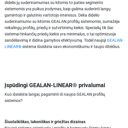
didelis jų suderinamumas su kitomis to paties segmento
sistemomis yra puikus įrodymas, kaip galima suderinti langų
gamintojo ir galutinio vartotojo interesus. Dėka didelio
suderinamumo su kitomis GEALAN profilių sistemomis, sumažėja
reikalingų profilių, priedų ir sutvirtinimų kiekis. Specialių tik šiai
sistemai tinkančių priedų kiekis yra minimalus, o tai optimizuoja
sandėliavimą ir didina gamybos efektyvumą. Todėl naujoji
GEALAN-
LINEAR®
sistema išsiskiria savo ekonomiškumu ir taupo išteklius.
Įspūdingi GEALAN-LINEAR® privalumai
Kuo išsiskiria langai, pagaminti iš naujos GEALAN profilių
sistemos?
Šiuolaikiškas, lakoniškas ir griežtas dizainas