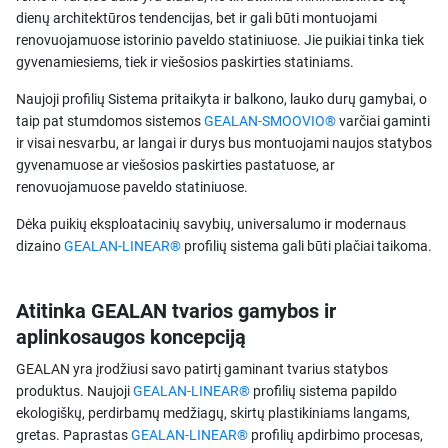
dienų architektūros tendencijas, bet ir gali būti montuojami
renovuojamuose istorinio paveldo statiniuose. Jie puikiai tinka tiek
gyvenamiesiems, tiek ir viešosios paskirties statiniams.
Naujoji profilių Sistema pritaikyta ir balkono, lauko durų gamybai, o
taip pat stumdomos sistemos
GEALAN-SMOOVIO®
varčiai gaminti
ir visai nesvarbu, ar langai ir durys bus montuojami naujos statybos
gyvenamuose ar viešosios paskirties pastatuose, ar
renovuojamuose paveldo statiniuose.
Dėka puikių eksploatacinių savybių, universalumo ir modernaus
dizaino
GEALAN-LINEAR®
profilių sistema gali būti plačiai taikoma.
Atitinka GEALAN tvarios gamybos ir
aplinkosaugos koncepciją
GEALAN yra įrodžiusi savo patirtį gaminant tvarius statybos
produktus. Naujoji
GEALAN-LINEAR®
profilių sistema papildo
ekologiškų, perdirbamų medžiagų, skirtų plastikiniams langams,
gretas. Paprastas
GEALAN-LINEAR®
profilių apdirbimo procesas,