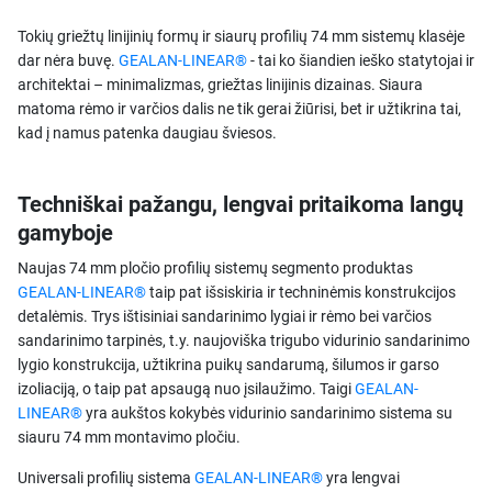
Tokių griežtų linijinių formų ir siaurų profilių 74 mm sistemų klasėje
dar nėra buvę.
GEALAN-LINEAR®
- tai ko šiandien ieško statytojai ir
architektai – minimalizmas, griežtas linijinis dizainas. Siaura
matoma rėmo ir varčios dalis ne tik gerai žiūrisi, bet ir užtikrina tai,
kad į namus patenka daugiau šviesos.
Techniškai pažangu, lengvai pritaikoma langų
gamyboje
Naujas 74 mm pločio profilių sistemų segmento produktas
GEALAN-LINEAR®
taip pat išsiskiria ir techninėmis konstrukcijos
detalėmis. Trys ištisiniai sandarinimo lygiai ir rėmo bei varčios
sandarinimo tarpinės, t.y. naujoviška trigubo vidurinio sandarinimo
lygio konstrukcija, užtikrina puikų sandarumą, šilumos ir garso
izoliaciją, o taip pat apsaugą nuo įsilaužimo. Taigi
GEALAN-
LINEAR®
yra aukštos kokybės vidurinio sandarinimo sistema su
siauru 74 mm montavimo pločiu.
Universali profilių sistema
GEALAN-LINEAR®
yra lengvai