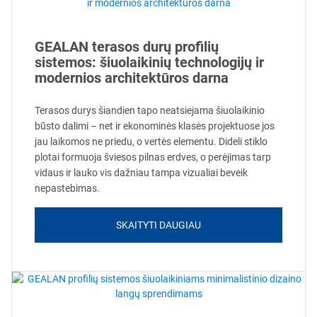
GEALAN terasos durų profilių
sistemos: šiuolaikinių technologijų ir
modernios architektūros darna
Terasos durys šiandien tapo neatsiejama šiuolaikinio
būsto dalimi – net ir ekonominės klasės projektuose jos
jau laikomos ne priedu, o vertės elementu. Dideli stiklo
plotai formuoja šviesos pilnas erdves, o perėjimas tarp
vidaus ir lauko vis dažniau tampa vizualiai beveik
nepastebimas.
SKAITYTI DAUGIAU