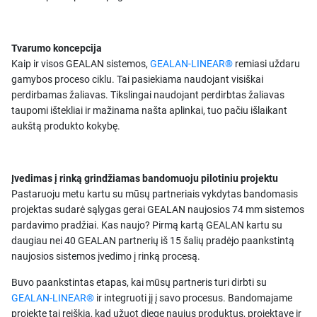
Tvarumo koncepcija
Kaip ir visos GEALAN sistemos,
GEALAN-LINEAR®
remiasi uždaru
gamybos proceso ciklu. Tai pasiekiama naudojant visiškai
perdirbamas žaliavas. Tikslingai naudojant perdirbtas žaliavas
taupomi ištekliai ir mažinama našta aplinkai, tuo pačiu išlaikant
aukštą produkto kokybę.
Įvedimas į rinką grindžiamas bandomuoju pilotiniu projektu
Pastaruoju metu kartu su mūsų partneriais vykdytas bandomasis
projektas sudarė sąlygas gerai GEALAN naujosios 74 mm sistemos
pardavimo pradžiai. Kas naujo? Pirmą kartą GEALAN kartu su
daugiau nei 40 GEALAN partnerių iš 15 šalių pradėjo paankstintą
naujosios sistemos įvedimo į rinką procesą.
Buvo paankstintas etapas, kai mūsų partneris turi dirbti su
GEALAN-LINEAR®
ir integruoti jį į savo procesus. Bandomajame
projekte tai reiškia, kad užuot diegę naujus produktus, projektavę ir