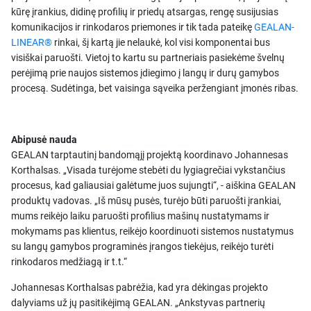
kūrę įrankius, didinę profilių ir priedų atsargas, rengę susijusias
komunikacijos ir rinkodaros priemones ir tik tada pateikę
GEALAN-
LINEAR®
rinkai, šį kartą jie nelaukė, kol visi komponentai bus
visiškai paruošti. Vietoj to kartu su partneriais pasiekėme švelnų
perėjimą prie naujos sistemos įdiegimo į langų ir durų gamybos
procesą. Sudėtinga, bet vaisinga sąveika peržengiant įmonės ribas.
Abipusė nauda
GEALAN tarptautinį bandomąjį projektą koordinavo Johannesas
Korthalsas. „Visada turėjome stebėti du lygiagrečiai vykstančius
procesus, kad galiausiai galėtume juos sujungti“, - aiškina GEALAN
produktų vadovas. „Iš mūsų pusės, turėjo būti paruošti įrankiai,
mums reikėjo laiku paruošti profilius mašinų nustatymams ir
mokymams pas klientus, reikėjo koordinuoti sistemos nustatymus
su langų gamybos programinės įrangos tiekėjus, reikėjo turėti
rinkodaros medžiagą ir t.t.“
Johannesas Korthalsas pabrėžia, kad yra dėkingas projekto
dalyviams už jų pasitikėjimą GEALAN. „Ankstyvas partnerių