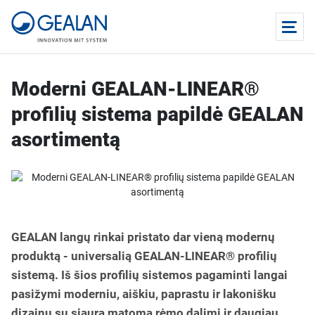
Moderni GEALAN-LINEAR®
profilių sistema papildė GEALAN
asortimentą
GEALAN langų rinkai pristato dar vieną modernų
produktą - universalią GEALAN-LINEAR® profilių
sistemą. Iš šios profilių sistemos pagaminti langai
pasižymi moderniu, aiškiu, paprastu ir lakonišku
dizainu su siaura matoma rėmo dalimi ir daugiau