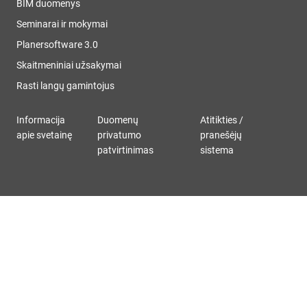
BIM duomenys
Seminarai ir mokymai
Planersoftware 3.0
Skaitmeniniai užsakymai
Rasti langų gamintojus
Informacija
Duomenų
Atitikties /
apie svetainę
privatumo
pranešėjų
patvirtinimas
sistema