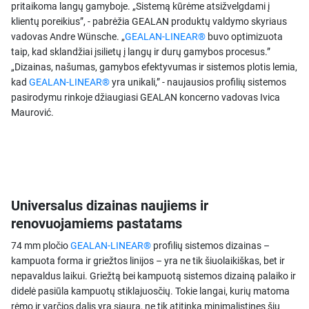
pritaikoma langų gamyboje. „Sistemą kūrėme atsižvelgdami į
klientų poreikius”, - pabrėžia GEALAN produktų valdymo skyriaus
vadovas Andre Wünsche. „
GEALAN-LINEAR®
buvo optimizuota
taip, kad sklandžiai įsilietų į langų ir durų gamybos procesus.”
„Dizainas, našumas, gamybos efektyvumas ir sistemos plotis lemia,
kad
GEALAN-LINEAR®
yra unikali,” - naujausios profilių sistemos
pasirodymu rinkoje džiaugiasi GEALAN koncerno vadovas Ivica
Maurović.
Universalus dizainas naujiems ir
renovuojamiems pastatams
74 mm pločio
GEALAN-LINEAR®
profilių sistemos dizainas –
kampuota forma ir griežtos linijos – yra ne tik šiuolaikiškas, bet ir
nepavaldus laikui. Griežtą bei kampuotą sistemos dizainą palaiko ir
didelė pasiūla kampuotų stiklajuosčių. Tokie langai, kurių matoma
rėmo ir varčios dalis yra siaura, ne tik atitinka minimalistines šių