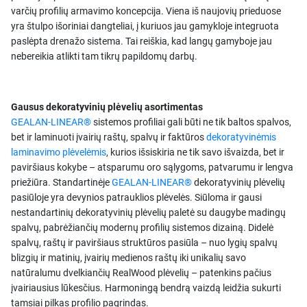
varčių profilių armavimo koncepcija. Viena iš naujovių prieduose
yra štulpo išoriniai dangteliai, į kuriuos jau gamykloje integruota
paslėpta drenažo sistema. Tai reiškia, kad langų gamyboje jau
nebereikia atlikti tam tikrų papildomų darbų.
Gausus dekoratyvinių plėvelių asortimentas
GEALAN-LINEAR®
sistemos profiliai gali būti ne tik baltos spalvos,
bet ir laminuoti įvairių raštų, spalvų ir faktūros
dekoratyvinėmis
laminavimo plėvelėmis
, kurios išsiskiria ne tik savo išvaizda, bet ir
paviršiaus kokybe – atsparumu oro sąlygoms, patvarumu ir lengva
priežiūra. Standartinėje
GEALAN-LINEAR®
dekoratyvinių plėvelių
pasiūloje yra devynios patrauklios plėvelės. Siūloma ir gausi
nestandartinių dekoratyvinių plėvelių paletė su daugybe madingų
spalvų, pabrėžiančių modernų profilių sistemos dizainą. Didelė
spalvų, raštų ir paviršiaus struktūros pasiūla – nuo lygių spalvų
blizgių ir matinių, įvairių medienos raštų iki unikalių savo
natūralumu dvelkiančių RealWood plėvelių – patenkins pačius
įvairiausius lūkesčius. Harmoningą bendrą vaizdą leidžia sukurti
tamsiai pilkas profilio pagrindas.