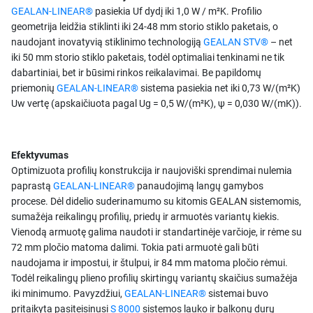
GEALAN-LINEAR®
pasiekia Uf dydį iki 1,0 W / m²K. Profilio
geometrija leidžia stiklinti iki 24-48 mm storio stiklo paketais, o
naudojant inovatyvią stiklinimo technologiją
GEALAN STV®
– net
iki 50 mm storio stiklo paketais, todėl optimaliai tenkinami ne tik
dabartiniai, bet ir būsimi rinkos reikalavimai. Be papildomų
priemonių
GEALAN-LINEAR®
sistema pasiekia net iki 0,73 W/(m²K)
Uw vertę (apskaičiuota pagal Ug = 0,5 W/(m²K), ψ = 0,030 W/(mK)).
Efektyvumas
Optimizuota profilių konstrukcija ir naujoviški sprendimai nulemia
paprastą
GEALAN-LINEAR®
panaudojimą langų gamybos
procese. Dėl didelio suderinamumo su kitomis GEALAN sistemomis,
sumažėja reikalingų profilių, priedų ir armuotės variantų kiekis.
Vienodą armuotę galima naudoti ir standartinėje varčioje, ir rėme su
72 mm pločio matoma dalimi. Tokia pati armuotė gali būti
naudojama ir impostui, ir štulpui, ir 84 mm matoma pločio rėmui.
Todėl reikalingų plieno profilių skirtingų variantų skaičius sumažėja
iki minimumo. Pavyzdžiui,
GEALAN-LINEAR®
sistemai buvo
pritaikyta pasiteisinusi
S 8000
sistemos lauko ir balkonų durų