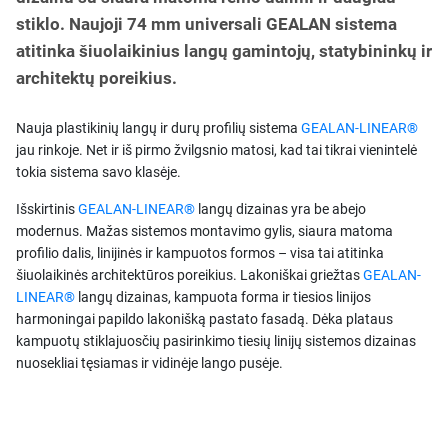
stiklo. Naujoji 74 mm universali GEALAN sistema
atitinka šiuolaikinius langų gamintojų, statybininkų ir
architektų poreikius.
Nauja plastikinių langų ir durų profilių sistema
GEALAN-LINEAR®
jau rinkoje. Net ir iš pirmo žvilgsnio matosi, kad tai tikrai vienintelė
tokia sistema savo klasėje.
Išskirtinis
GEALAN-LINEAR®
langų dizainas yra be abejo
modernus. Mažas sistemos montavimo gylis, siaura matoma
profilio dalis, linijinės ir kampuotos formos – visa tai atitinka
šiuolaikinės architektūros poreikius. Lakoniškai griežtas
GEALAN-
LINEAR®
langų dizainas, kampuota forma ir tiesios linijos
harmoningai papildo lakonišką pastato fasadą. Dėka plataus
kampuotų stiklajuosčių pasirinkimo tiesių linijų sistemos dizainas
nuosekliai tęsiamas ir vidinėje lango pusėje.