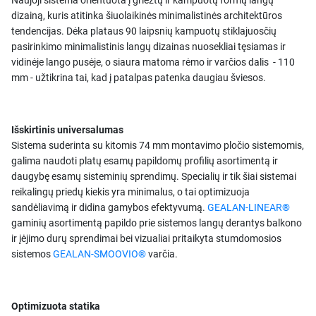
Naujoji sistema orientuota į griežtų ir kampuotų formų langų
dizainą, kuris atitinka šiuolaikinės minimalistinės architektūros
tendencijas. Dėka plataus 90 laipsnių kampuotų stiklajuosčių
pasirinkimo minimalistinis langų dizainas nuosekliai tęsiamas ir
vidinėje lango pusėje, o siaura matoma rėmo ir varčios dalis - 110
mm - užtikrina tai, kad į patalpas patenka daugiau šviesos.
Išskirtinis universalumas
Sistema suderinta su kitomis 74 mm montavimo pločio sistemomis,
galima naudoti platų esamų papildomų profilių asortimentą ir
daugybę esamų sisteminių sprendimų. Specialių ir tik šiai sistemai
reikalingų priedų kiekis yra minimalus, o tai optimizuoja
sandėliavimą ir didina gamybos efektyvumą.
GEALAN-LINEAR®
gaminių asortimentą papildo prie sistemos langų derantys balkono
ir įėjimo durų sprendimai bei vizualiai pritaikyta stumdomosios
sistemos
GEALAN-SMOOVIO®
varčia.
Optimizuota statika