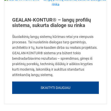
GEALAN-KONTUR® – langų profilių
sistema, sukurta dialoge su rinka
Šiuolaikinių langų sistemų kūrimas retai yra vienpusis
procesas. Tai nuolatinis dialogas tarp gamintojo,
architekto ir tų, kurie kasdien dirba su realiais projektais.
GEALAN-KONTUR® sistema yra būtent tokio
bendradarbiavimo rezultatas – sprendimas, gimęs iš
praktinių poreikių, techninių iššūkių ir aiškios krypties
kurti modernią, lakonišką ir aukštus standartus
atitinkančią langų sistemą.
SKAITYTI DAUGIAU