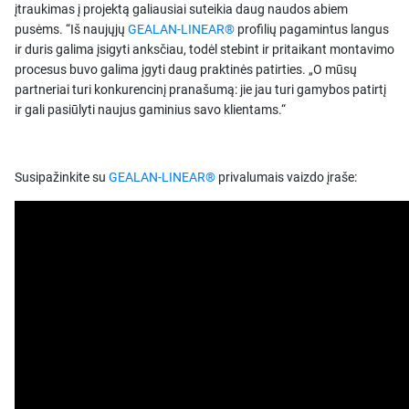
įtraukimas į projektą galiausiai suteikia daug naudos abiem
pusėms. “Iš naujųjų
GEALAN-LINEAR®
profilių pagamintus langus
ir duris galima įsigyti anksčiau, todėl stebint ir pritaikant montavimo
procesus buvo galima įgyti daug praktinės patirties. „O mūsų
partneriai turi konkurencinį pranašumą: jie jau turi gamybos patirtį
ir gali pasiūlyti naujus gaminius savo klientams.“
Susipažinkite su
GEALAN-LINEAR®
privalumais vaizdo įraše: