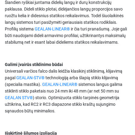
Šiandien ryškiai juntama didelių langų ir durų konstrukcijų
paklausa. Dideli stiklo plotai, didėjančios langų proporcijos savo
ruožtu kelia ir didesnius statikos reikalavimus. Todėl šiuolaikinės
langų sistemos turi pasižymėti geriausiais statikos rodikliais.
Profilių sistema
GEALAN-LINEAR®
ir čia turi pranašumą. Joje gali
būti naudojami dideli armavimo profiliai, užtikrinantys maksimalų
stabilumą net ir esant labai dideliems statikos reikalavimams.
Galimi įvairūs stiklinimo būdai
Universali varčios falco dalis leidžia klasikinį stiklinimą, klijavimą
pagal
GEALAN-STV®
technologiją arba šlapią stiklo klijavimą
(specialia mastika).
GEALAN-LINEAR®
sistemos langus galima
stiklinti stiklo paketais nuo 24 mm iki 48 mm (ar net 50 mm su
GEALAN STV®
) storio. Optimizuota stiklo tarpinės geometrija
užtikrina, kad RC2 ir RC3 diapazone stiklo kraštų sujungimo
sąnaudos būtų minimalios.
Išskirtinė šilumos izoliacija