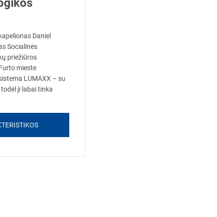
ogikos
 kapelionas Daniel
s Socialinės
ų priežiūros
Furto mieste
 sistema LUMAXX – su
todėl ji labai tinka
TERISTIKOS