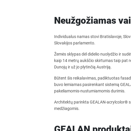
Neužgožiamas vai
Individualus namas stovi Bratislavoje, Slovaki
Slovakijos parlamento.
Žemės sklypas dėl didelio nuolydžio ir sud
kaip 14 metrų aukščio skirtumas taip pat re
Dunojų ir už jo plytinčią Austriją.
Būtent šis reikalavimas, padiktuotas fasado
buvo lemiamas pasirenkant sistemą GEAL
pakeliamomis-nustumiamomis durimis.
Architektų parinkta GEALAN-acrylcolor® s
medžiagomis.
GEALAN produktai 