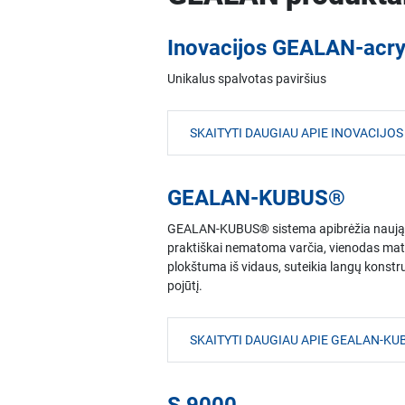
Inovacijos GEALAN-acry
Unikalus spalvotas paviršius
SKAITYTI DAUGIAU APIE INOVACIJ
GEALAN-KUBUS®
GEALAN-KUBUS® sistema apibrėžia naują pla
praktiškai nematoma varčia, vienodas mato
plokštuma iš vidaus, suteikia langų konstru
pojūtį.
SKAITYTI DAUGIAU APIE GEALAN-K