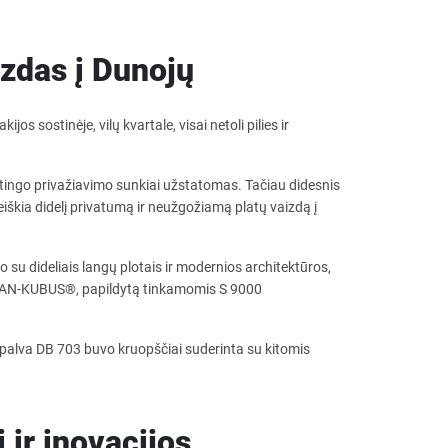
zdas į Dunojų
jos sostinėje, vilų kvartale, visai netoli pilies ir
ėtingo privažiavimo sunkiai užstatomas. Tačiau didesnis
iškia didelį privatumą ir neužgožiamą platų vaizdą į
 su dideliais langų plotais ir modernios architektūros,
AN-KUBUS®, papildytą tinkamomis S 9000
palva DB 703 buvo kruopščiai suderinta su kitomis
ir inovacijos