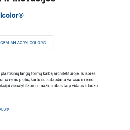
lcolor®
OS GEALAN-ACRYLCOLOR®
stikinių langų formų kalbą architektūroje. Iš išorės
mo rėmo plotis, kartu su sutapdinta varčios ir rėmo
kcijai vienalytiškumo, mažina ribos tarp vidaus ir lauko
UBUS®