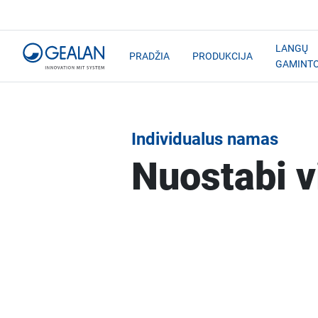
LANGŲ
PRADŽIA
PRODUKCIJA
GAMINT
Individualus namas
Nuostabi v