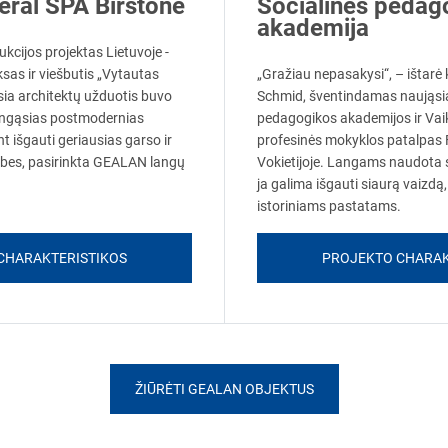
eral SPA Birštone
Socialinės pedag
akademija
kcijos projektas Lietuvoje -
as ir viešbutis „Vytautas
„Gražiau nepasakysi“, – ištarė
sia architektų užduotis buvo
Schmid, šventindamas naująsia
ertingąsias postmodernias
pedagogikos akademijos ir Vaik
t išgauti geriausias garso ir
profesinės mokyklos patalpas 
vybes, pasirinkta GEALAN langų
Vokietijoje. Langams naudota
ja galima išgauti siaurą vaizdą, 
istoriniams pastatams.
CHARAKTERISTIKOS
PROJEKTO CHARAK
ŽIŪRĖTI GEALAN OBJEKTUS