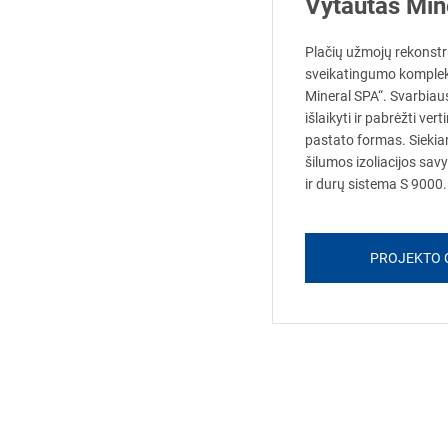
Vytautas Min
Plačių užmojų rekonstru
sveikatingumo kompleks
Mineral SPA“. Svarbiau
išlaikyti ir pabrėžti v
pastato formas. Siekian
šilumos izoliacijos sa
ir durų sistema S 9000.
PROJEKTO 