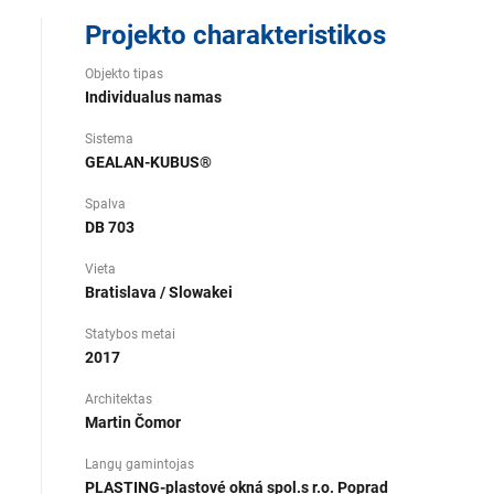
Projekto charakteristikos
Objekto tipas
Individualus namas
Sistema
GEALAN-KUBUS®
Spalva
DB 703
Vieta
Bratislava / Slowakei
Statybos metai
2017
Architektas
Martin Čomor
Langų gamintojas
PLASTING-plastové okná spol.s r.o. Poprad