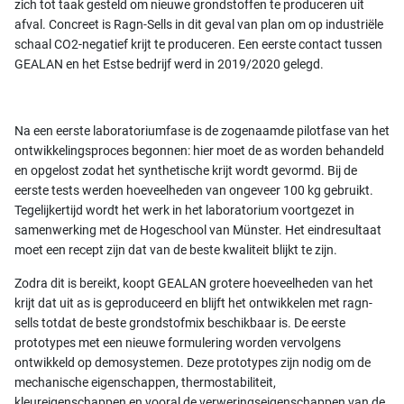
zich tot taak gesteld om nieuwe grondstoffen te produceren uit
afval. Concreet is Ragn-Sells in dit geval van plan om op industriële
schaal CO2-negatief krijt te produceren. Een eerste contact tussen
GEALAN en het Estse bedrijf werd in 2019/2020 gelegd.
Na een eerste laboratoriumfase is de zogenaamde pilotfase van het
ontwikkelingsproces begonnen: hier moet de as worden behandeld
en opgelost zodat het synthetische krijt wordt gevormd. Bij de
eerste tests werden hoeveelheden van ongeveer 100 kg gebruikt.
Tegelijkertijd wordt het werk in het laboratorium voortgezet in
samenwerking met de Hogeschool van Münster. Het eindresultaat
moet een recept zijn dat van de beste kwaliteit blijkt te zijn.
Zodra dit is bereikt, koopt GEALAN grotere hoeveelheden van het
krijt dat uit as is geproduceerd en blijft het ontwikkelen met ragn-
sells totdat de beste grondstofmix beschikbaar is. De eerste
prototypes met een nieuwe formulering worden vervolgens
ontwikkeld op demosystemen. Deze prototypes zijn nodig om de
mechanische eigenschappen, thermostabiliteit,
kleureigenschappen en vooral de verweringseigenschappen van de