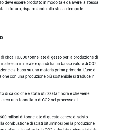
noso deve essere prodotto in modo tale da avere la stessa
ata in futuro, risparmiando allo stesso tempo le
po
i circa 10.000 tonnellate di gesso per la produzione di
ormale è un minerale e quindi ha un basso valore di CO2,
ione e si basa su una materia prima primaria. L'uso di
azione con una produzione più sostenibile si traduce in
o di calcio che è stata utilizzata finora e che viene
a circa una tonnellata di CO2 nel processo di
600 milioni di tonnellate di questa cenere di scisto
lla combustione di scisti bituminosi per la produzione
untiva, al contrario: la CO2 industriale viene riciclata