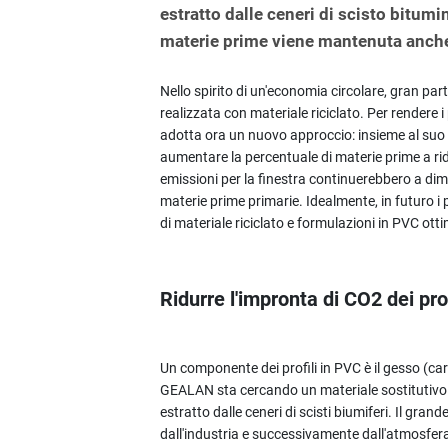
estratto dalle ceneri di scisto bitumi
materie prime viene mantenuta anche 
Nello spirito di un'economia circolare, gran pa
realizzata con materiale riciclato. Per rendere i
adotta ora un nuovo approccio: insieme al suo pa
aumentare la percentuale di materie prime a ri
emissioni per la finestra continuerebbero a d
materie prime primarie. Idealmente, in futuro 
di materiale riciclato e formulazioni in PVC ott
Ridurre l'impronta di CO2 dei prof
Un componente dei profili in PVC è il gesso (ca
GEALAN sta cercando un materiale sostitutivo e 
estratto dalle ceneri di scisti biumiferi. Il gr
dall'industria e successivamente dall'atmosfera