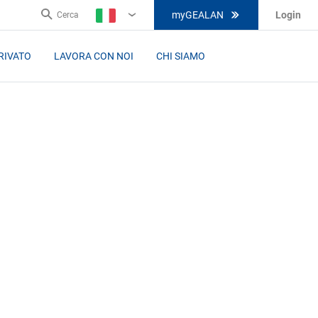
myGEALAN
Login
Cerca
IT
RIVATO
LAVORA CON NOI
CHI SIAMO