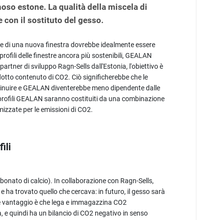
noso estone. La qualità della miscela di
con il sostituto del gesso.
rte di una nuova finestra dovrebbe idealmente essere
 profili delle finestre ancora più sostenibili, GEALAN
rtner di sviluppo Ragn-Sells dall'Estonia, l'obiettivo è
dotto contenuto di CO2. Ciò significherebbe che le
iminuire e GEALAN diventerebbe meno dipendente dalle
i profili GEALAN saranno costituiti da una combinazione
imizzate per le emissioni di CO2.
ili
rbonato di calcio). In collaborazione con Ragn-Sells,
ha trovato quello che cercava: in futuro, il gesso sarà
ande vantaggio è che lega e immagazzina CO2
, e quindi ha un bilancio di CO2 negativo in senso