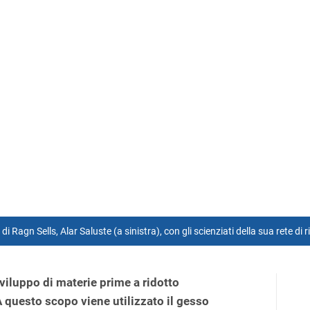
di Ragn Sells, Alar Saluste (a sinistra), con gli scienziati della sua rete di 
viluppo di materie prime a ridotto
A questo scopo viene utilizzato il gesso