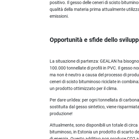
positivo. Il gesso delle ceneri di scisto bitumi
qualità della materia prima attualmente utilizz
emissioni.
Opportunità e sfide dello svilup
La situazione di partenza: GEALAN ha bisogno d
100.000 tonnellate di profili in PVC. Il gesso n
ma non è neutro a causa del processo di produz
ceneri di scisto bituminoso riciclate in combin
un prodotto ottimizzato per il clima.
Per dare un'idea: per ogni tonnellata di carbonat
sostituita dal gesso sintetico, viene risparmiat
produzione!
Attualmente, sono disponibili un totale di circa 
bituminoso, in Estonia un prodotto di scarto de
di energia. Questo additivo non produce CO2 aggi