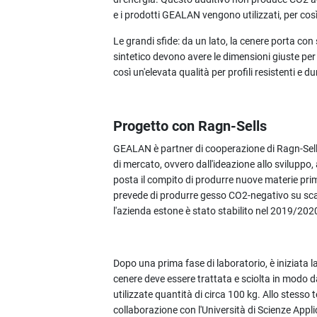
e i prodotti GEALAN vengono utilizzati, per co
Le grandi sfide: da un lato, la cenere porta con s
sintetico devono avere le dimensioni giuste per
così un'elevata qualità per profili resistenti e d
Progetto con Ragn-Sells
GEALAN è partner di cooperazione di Ragn-Sells
di mercato, ovvero dall'ideazione allo sviluppo, a
posta il compito di produrre nuove materie prime
prevede di produrre gesso CO2-negativo su sca
l'azienda estone è stato stabilito nel 2019/20
Dopo una prima fase di laboratorio, è iniziata la
cenere deve essere trattata e sciolta in modo da 
utilizzate quantità di circa 100 kg. Allo stesso 
collaborazione con l'Università di Scienze Appli