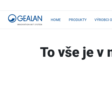
HOME
PRODUKTY
VÝROBCI 
To vše je v 