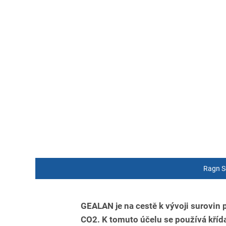
Ragn Se
GEALAN je na cestě k vývoji surovin
CO2. K tomuto účelu se používá kříd