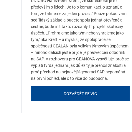
UNIORG Hans-Peter Kreft. „Ve skutečnosti je to
především o lidech. Je to o komunikaci, o uznání, o
tom, že táhneme za jeden provaz." Pouze pokud vám
sedí lidský základ a budete spolu jednat otevřeně a
čestně, bude mít takto rozsáhlý IT projekt skutečný
úspěch. „Prohrajeme jako tým nebo vyhrajeme jako
tým," říká Kreft – a myslí si, že spolupráce se
společností GEALAN byla velkým týmovým úspěchem
– mnoho dalších ještě přijde, je přesvědčen odborník
na SAP. V rozhovoru pro GEANOVA vysvětluje, proč se
vyplatí tvrdá jednání, jak důležitý je přenos znalostí a
proč přechod na nejnovější generaci SAP nepomáhá
na první pohled, ale o to více do budoucna.
DOZVĚDĚT SE VÍC