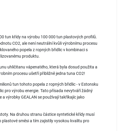
00 tun křídy na výrobu 100 000 tun plastových profilů.
odnotu CO2, ale není neutrální kvůli výrobnímu procesu
yklovaného popela z ropných břidlic v kombinaci s
malizovanému produktu.
unu uhličitanu vápenatého, která byla dosud použita a
ýrobním procesu ušetří přibližně jedna tuna CO2!
ilionů tun tohoto popela z ropných břidlic - v Estonsku
ic pro výrobu energie. Tato přísada nevytváří žádný
e a výrobky GEALAN se používají takříkajíc jako
stoty. Na druhou stranu částice syntetické křídy musí
plastové směsi a tím zajistily vysokou kvalitu pro