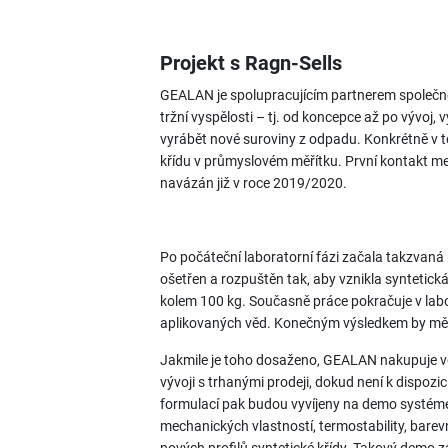
Projekt s Ragn-Sells
GEALAN je spolupracujícím partnerem společno
tržní vyspělosti – tj. od koncepce až po vývoj, 
vyrábět nové suroviny z odpadu. Konkrétně v t
křídu v průmyslovém měřítku. První kontakt m
navázán již v roce 2019/2020.
Po počáteční laboratorní fázi začala takzvaná 
ošetřen a rozpuštěn tak, aby vznikla syntetick
kolem 100 kg. Současně práce pokračuje v labo
aplikovaných věd. Konečným výsledkem by měl b
Jakmile je toho dosaženo, GEALAN nakupuje vě
vývoji s trhanými prodeji, dokud není k dispozi
formulací pak budou vyvíjeny na demo systéme
mechanických vlastností, termostability, barev