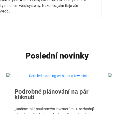
závod se používá pro vývoj výrobního závodu a pro malá
ty mnohem větší systémy. Nakonec, jakmile je vše
 výrobu.
Poslední novinky
Podrobné plánování na pár
kliknutí
„Radíme také soukromým investorům. Ti rozhodují,