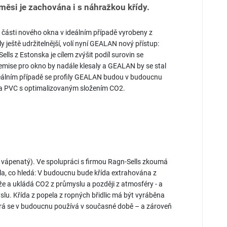
měsi je zachována i s náhražkou křídy.
é části nového okna v ideálním případě vyrobeny z
y ještě udržitelnější, volí nyní GEALAN nový přístup:
ls z Estonska je cílem zvýšit podíl surovin se
mise pro okno by nadále klesaly a GEALAN by se stal
eálním případě se profily GEALAN budou v budoucnu
 a PVC s optimalizovaným složením CO2.
an vápenatý). Ve spolupráci s firmou Ragn-Sells zkoumá
ila, co hledá: V budoucnu bude křída extrahována z
áže a ukládá CO2 z průmyslu a později z atmosféry - a
slu. Křída z popela z ropných břidlic má být vyráběna
která se v budoucnu používá v současné době – a zároveň