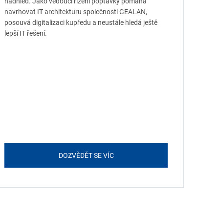
nadhled. Jako vedoucí řízení poptávky pomáhá
navrhovat IT architekturu společnosti GEALAN,
posouvá digitalizaci kupředu a neustále hledá ještě
lepší IT řešení.
DOZVĚDĚT SE VÍC