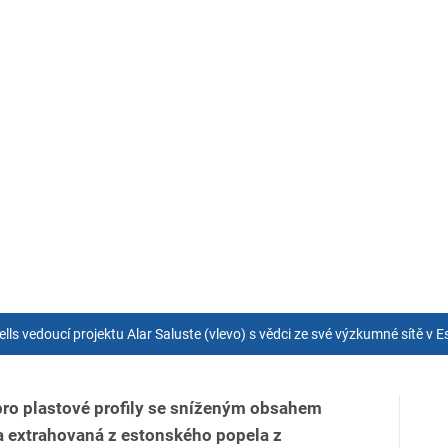
lls vedoucí projektu Alar Saluste (vlevo) s vědci ze své výzkumné sítě v 
 pro plastové profily se sníženým obsahem
a extrahovaná z estonského popela z