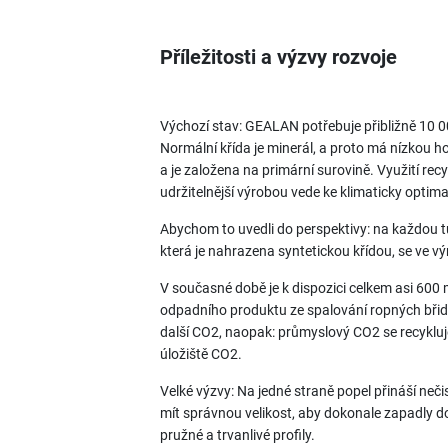
Příležitosti a výzvy rozvoje
Výchozí stav: GEALAN potřebuje přibližně 10 0
Normální křída je minerál, a proto má nízkou h
a je založena na primární surovině. Využití rec
udržitelnější výrobou vede ke klimaticky opti
Abychom to uvedli do perspektivy: na každou t
která je nahrazena syntetickou křídou, se ve v
V současné době je k dispozici celkem asi 600 m
odpadního produktu ze spalování ropných břidl
další CO2, naopak: průmyslový CO2 se recykluj
úložiště CO2.
Velké výzvy: Na jedné straně popel přináší neči
mít správnou velikost, aby dokonale zapadly do 
pružné a trvanlivé profily.