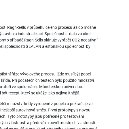
sti Ragn-Sells v průběhu celého procesu až do možné
výstavbu a industrializaci. Společnost si dala za úkol
omto případě Ragn-Sells plánuje vyrábět CO2-negativní
ezi společností GEALAN a estonskou společností byl
pilotní fáze vývojového procesu: Zde musí být popel
á křída. Při počátečních testech bylo použito množství
ratoři ve spolupráci s Münsterskou univerzitou
ýt recept, který se ukáže jako nejkvalitnější.
tší množství křídy vyrobené z popela a pokračuje ve
ci nejlepší surovinová směs. První prototypy s novou
ch. Tyto prototypy jsou potřebné pro testování
ných vlastností a především povětrnostních vlastností