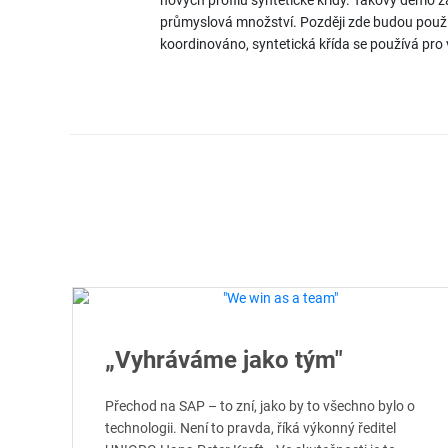
nových profilů syntetické křídy. Takový demo 
průmyslová množství. Později zde budou použi
koordinováno, syntetická křída se používá pro
„Vyhráváme jako tým"
Přechod na SAP – to zní, jako by to všechno bylo o
technologii. Není to pravda, říká výkonný ředitel