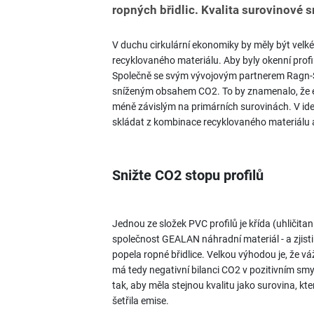
ropných břidlic. Kvalita surovinové s
V duchu cirkulární ekonomiky by měly být velk
recyklovaného materiálu. Aby byly okenní profil
Společně se svým vývojovým partnerem Ragn-Sel
sníženým obsahem CO2. To by znamenalo, že e
méně závislým na primárních surovinách. V id
skládat z kombinace recyklovaného materiálu
Snižte CO2 stopu profilů
Jednou ze složek PVC profilů je křída (uhličit
společnost GEALAN náhradní materiál - a zjist
popela ropné břidlice. Velkou výhodou je, že v
má tedy negativní bilanci CO2 v pozitivním smy
tak, aby měla stejnou kvalitu jako surovina, 
šetřila emise.