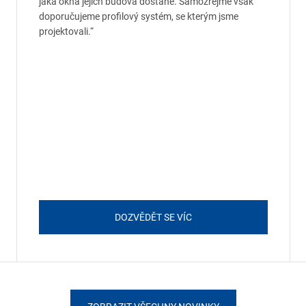
jaká okna jejich budova dostane. Samozřejmě však
doporučujeme profilový systém, se kterým jsme
projektovali.“
DOZVĚDĚT SE VÍC