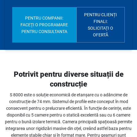
PENTRU CLIENȚI
PENTRU COMPANII:
FINALI:
FACEȚI O PROGRAMARE
SOLICITAȚI O
PENTRU CONSULTANTA
OFERTĂ
Potrivit pentru diverse situații de
construcție
S 8000 este o soluție economică de etanșare cu o adâncime de
construcție de 74 mm. Sistemul de profile este conceput în mod
consecvent pentru o prelucrare eficientă. În funcție de cerințe, este
disponibil cu 5 camere pentru o statică excelentă sau cu 6 camere
pentru o bună izolare termică. Camera principală spațioasă permite
integrarea unor rigidizări masive din oțel, creând astfel baza pentru
elemente stabile chiar și în format mare. Pentru geamuri sunt