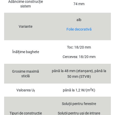
Adâncime construcție
74 mm
sistem
alb
Variante
Folie decorativă
Toc: 18/20 mm
Înălțime baghete
Cercevea: 18/20 mm
până la 48 mm (etanșare), până la
Grosime maximă
sticlă
50 mm (STV®)
2
Valoarea U
până la 1,2 W/(m
K)
f
Soluții pentru ferestre
Tipuri de construcție
Soluții pentru uși de intrare