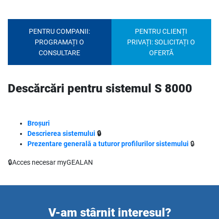
PENTRU COMPANII:
PENTRU CLIENȚI
PROGRAMAȚI O
PRIVAȚI: SOLICITAȚI O
CONSULTARE
OFERTĂ
Descărcări pentru sistemul S 8000
Broșuri
Descrierea sistemului
🔒
Prezentare generală a tuturor profilurilor sistemului
🔒
🔒Acces necesar myGEALAN
V-am stârnit interesul?