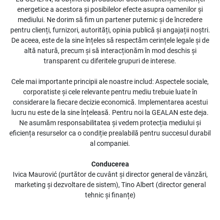
energetice a acestora și posibilelor efecte asupra oamenilor și
mediului. Ne dorim să fim un partener puternic și de încredere
pentru clienți, furnizori, autorități, opinia publică și angajații noștri.
De aceea, este de la sine înțeles să respectăm cerințele legale și de
altă natură, precum și să interacționăm în mod deschis și
transparent cu diferitele grupuri de interese.
Cele mai importante principii ale noastre includ: Aspectele sociale,
corporatiste și cele relevante pentru mediu trebuie luate în
considerare la fiecare decizie economică. Implementarea acestui
lucru nu este de la sine înțeleasă. Pentru noi la GEALAN este deja.
Ne asumăm responsabilitatea și vedem protecția mediului și
eficiența resurselor ca o condiție prealabilă pentru succesul durabil
al companiei.
Conducerea
Ivica Maurović (purtător de cuvânt și director general de vânzări,
marketing și dezvoltare de sistem), Tino Albert (director general
tehnic și finanțe)