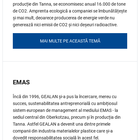
producție din Tanna, se economisesc anual 16.000 de tone
de CO2. Amprenta ecologică a companiei se îmbunătățește
și mai mult, deoarece producerea de energie verde nu
generează nici emisii de CO2 și nici deșeuri radioactive.
MAI MULTE PE ACEASTĂ TEMĂ
EMAS
Încă din 1996, GEALAN și-a pus la încercare, mereu cu
succes, sustenabilitatea antreprenorială cu ambițiosul
sistem european de management al mediului EMAS - la
sediul central din Oberkotzau, precum și în producția din
Tanna. Astfel GEALAN a devenit una dintre primele
companii din industria materialelor plastice care și-a
dovedit responsabilitatea socială în acest fel.