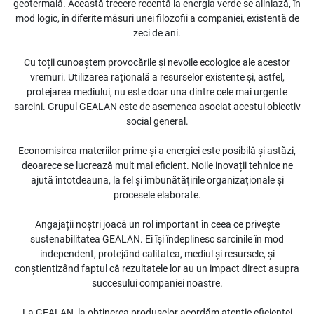
geotermală. Această trecere recentă la energia verde se aliniază, în
mod logic, în diferite măsuri unei filozofii a companiei, existentă de
zeci de ani.
Cu toții cunoaștem provocările și nevoile ecologice ale acestor
vremuri. Utilizarea rațională a resurselor existente și, astfel,
protejarea mediului, nu este doar una dintre cele mai urgente
sarcini. Grupul GEALAN este de asemenea asociat acestui obiectiv
social general.
Economisirea materiilor prime și a energiei este posibilă și astăzi,
deoarece se lucrează mult mai eficient. Noile inovații tehnice ne
ajută întotdeauna, la fel și îmbunătățirile organizaționale și
procesele elaborate.
Angajații noștri joacă un rol important în ceea ce privește
sustenabilitatea GEALAN. Ei își îndeplinesc sarcinile în mod
independent, protejând calitatea, mediul și resursele, și
conștientizând faptul că rezultatele lor au un impact direct asupra
succesului companiei noastre.
La GEALAN, la obținerea produselor acordăm atenție eficienței