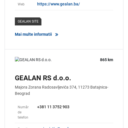
https://www.gealan.ba/
Web
GEALAN SITE
Mai multe informatii
865 km
GEALAN RS d.o.o.
Majora Zorana Radosavljevića 374,
11273
Batajnica-
Beograd
+381 11 3752 903
Număr
de
telefon