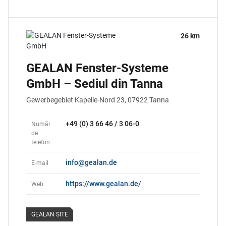
26 km
GEALAN Fenster-Systeme
GmbH – Sediul din Tanna
Gewerbegebiet Kapelle-Nord 23,
07922
Tanna
+49 (0) 3 66 46 / 3 06-0
Număr
de
telefon
info@gealan.de
E-mail
https://www.gealan.de/
Web
GEALAN SITE