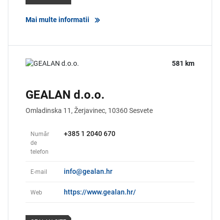
Mai multe informatii
581 km
GEALAN d.o.o.
Omladinska 11, Žerjavinec,
10360
Sesvete
+385 1 2040 670
Număr
de
telefon
info@gealan.hr
E-mail
https://www.gealan.hr/
Web