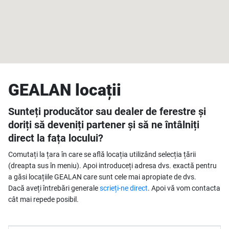
GEALAN locații
Sunteți producător sau dealer de ferestre și
doriți să deveniți partener și să ne întâlniți
direct la fața locului?
Comutați la țara în care se află locația utilizând selecția țării
(dreapta sus în meniu). Apoi introduceți adresa dvs. exactă pentru
a găsi locațiile GEALAN care sunt cele mai apropiate de dvs.
Dacă aveți întrebări generale
scrieți-ne direct
. Apoi vă vom contacta
cât mai repede posibil.