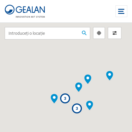
Căutați
Locatia
parteneri
mea
3
3