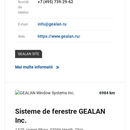
+7 (495) 739-29-62
Număr
de
telefon
info@gealan.ru
E-mail
https://www.gealan.ru/
Web
GEALAN SITE
Mai multe informatii
6984 km
Sisteme de ferestre GEALAN
Inc.
1475 James Pkwy,
43056
Heath, Ohio