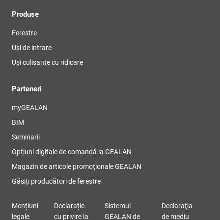
Produse
Ferestre
Uși de intrare
Uși culisante cu ridicare
Parteneri
myGEALAN
BIM
Seminarii
Opțiuni digitale de comandă la GEALAN
Magazin de articole promoţionale GEALAN
Găsiți producători de ferestre
Mențiuni
Declarație
Sistemul
Declaraţia
legale
cu privire la
GEALAN de
de mediu