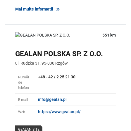
Mai multe informatii
551 km
GEALAN POLSKA SP. Z O.O.
ul. Rudzka 31,
95-030
Rzgów
+48 - 42 / 2 25 21 30
Număr
de
telefon
info@gealan.pl
E-mail
https://www.gealan.pl/
Web
GEALAN SITE