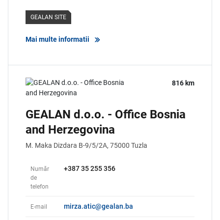
GEALAN SITE
Mai multe informatii
816 km
GEALAN d.o.o. - Office Bosnia
and Herzegovina
M. Maka Dizdara B-9/5/2A,
75000
Tuzla
+387 35 255 356
Număr
de
telefon
mirza.atic@gealan.ba
E-mail