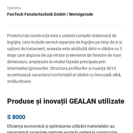
Operator
FenTech Fenstertechnik GmbH / Wernigerode
Proiectul de construcții este o unitate complet staționară de
îngrijire, care include servicii separate de îngrijire pe timp de zi și
opțiuni de tratament; aceasta este alcătuită dintr-o clădire cu 3
etaje care dispune de uși vitrate și elemente de ferestre de mari
dimensiuni, amplasate la nivelul fațadei principale prin
intermediul șprosurilor. Structura profilurilor și nuanța 9010
accentuează caracterul confortabil al clădirii cu tencuială albă,
strălucitoare.
Produse și inovații GEALAN utilizate
S 8000
Eficiența economică și optimizarea utilizării materialelor au
reprezentat aspectele centrale avute în vedere la construcția