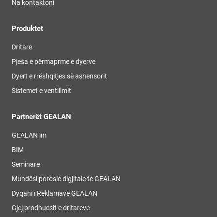
Na kontaktoni
Produktet
Dritare
Pjesa e përmaprme e dyerve
Dyert e rrëshqitjes së ashensorit
Sistemet e ventilimit
Partnerët GEALAN
GEALAN im
BIM
Seminare
Mundësi porosie digjitale te GEALAN
Dyqani i Reklamave GEALAN
Gjej prodhuesit e dritareve