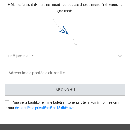
E-Mail (afërsisht dy herë në muaj) - pa pagesë dhe që mund t'i shkëpus në
çdo kohë.
Unë jam një...*
ABONOHU
Para se të bashkoheni me buletinin tonë, ju lutemi konfirmoni se keni
lexuar
deklaratën e privatësisë së të dhënave
.