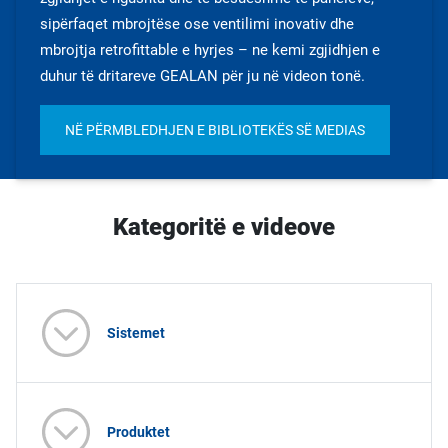
sipërfaqet mbrojtëse ose ventilimi inovativ dhe
mbrojtja retrofittable e hyrjes – ne kemi zgjidhjen e
duhur të dritareve GEALAN për ju në videon tonë.
NË PËRMBLEDHJEN E BIBLIOTEKËS SË MEDIAS
Kategoritë e videove
Sistemet
Produktet