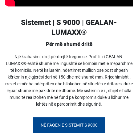
Sistemet | S 9000 | GEALAN-
LUMAXX®
Për më shumë dritë
Një krahasim i drejtpërdrejtë tregon se: Profili i ri GEALAN-
LUMAXX® është shumë më i ngushtë se kombinimet e mëparshme
të kornizës. Në të kaluarën, ndërtimet mullion ose post shpesh
kërkonin një gjerësi deri në 150 dhe më shumë mm. Rrjedhimisht ,
rrezet e mëdha ndërpriten dhe bllokohen në siluetën e dritares, duke
lejuar shumë më pak dritë në dhomë. Me sistemin e ri, shijet e holla
mund të realizohen më në fund pa kompromis duke u lidhur me
lehtësinë e përdorimit dhe sigurinë.
NË FAQEN E SISTEMIT S 9000