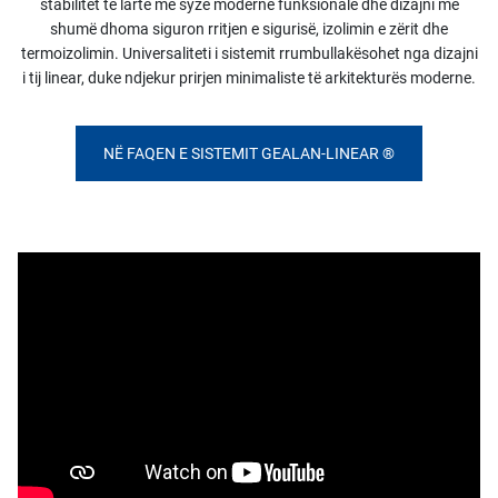
stabilitet të lartë me syze moderne funksionale dhe dizajni me
shumë dhoma siguron rritjen e sigurisë, izolimin e zërit dhe
termoizolimin. Universaliteti i sistemit rrumbullakësohet nga dizajni
i tij linear, duke ndjekur prirjen minimaliste të arkitekturës moderne.
NË FAQEN E SISTEMIT GEALAN-LINEAR ®