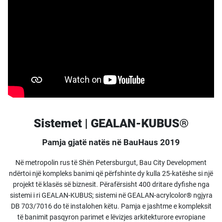
Sistemet | GEALAN-KUBUS®
Pamja gjatë natës në BauHaus 2019
Në metropolin rus të Shën Petersburgut, Bau City Development
ndërtoi një kompleks banimi që përfshinte dy kulla 25-katëshe si një
projekt të klasës së biznesit. Përafërsisht 400 dritare dyfishe nga
sistemi i ri GEALAN-KUBUS; sistemi në GEALAN-acrylcolor® ngjyra
DB 703/7016 do të instalohen këtu. Pamja e jashtme e kompleksit
të banimit pasqyron parimet e lëvizjes arkitekturore evropiane