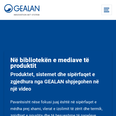
Në bibliotekën e mediave të
produktit
Produktet, sistemet dhe sipërfaqet e
zgjedhura nga GEALAN shpjegohen në
një video
Pavarësisht nëse fokusi juaj është në sipërfaqet e
mëdha prej xhami, vlerat e izolimit të zërit dhe termik,
zgjidhjet e ngushta dhe të besueshme të paneleve,