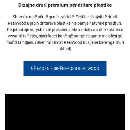
Dizajne druri premium për dritare plastike
Shumë e mirë për të qenë e vërtetë: Fletët e dizajnit të drurit
RealWood u japin dritareve plastike një pamje natyrale prej druri.
Përjetoni një ndryshim të prekshëm: Me modelin e ri dhe kokrrën e
veçantë të fletës, sipërfaqet kanë një pamje elegante me cilësi që
mund ta ndjeni. (Shënim: Filmat RealWood nuk janë bërë nga druri
aktual)
NË FAQEN E SIPËRFAQES REALWOOD