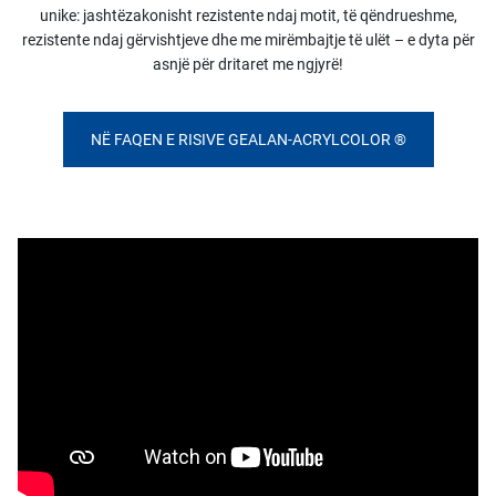
unike: jashtëzakonisht rezistente ndaj motit, të qëndrueshme,
rezistente ndaj gërvishtjeve dhe me mirëmbajtje të ulët – e dyta për
asnjë për dritaret me ngjyrë!
NË FAQEN E RISIVE GEALAN-ACRYLCOLOR ®