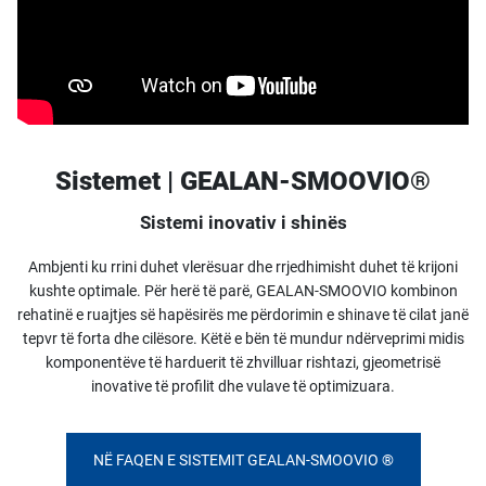
Sistemet | GEALAN-SMOOVIO®
Sistemi inovativ i shinës
Ambjenti ku rrini duhet vlerësuar dhe rrjedhimisht duhet të krijoni
kushte optimale. Për herë të parë, GEALAN-SMOOVIO kombinon
rehatinë e ruajtjes së hapësirës me përdorimin e shinave të cilat janë
tepvr të forta dhe cilësore. Këtë e bën të mundur ndërveprimi midis
komponentëve të harduerit të zhvilluar rishtazi, gjeometrisë
inovative të profilit dhe vulave të optimizuara.
NË FAQEN E SISTEMIT GEALAN-SMOOVIO ®