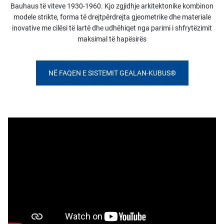
Bauhaus të viteve 1930-1960. Kjo zgjidhje arkitektonike kombinon
modele strikte, forma të drejtpërdrejta gjeometrike dhe materiale
inovative me cilësi të lartë dhe udhëhiqet nga parimi i shfrytëzimit
maksimal të hapësirës
NË FAQEN E SISTEMIT GEALAN-KUBUS®