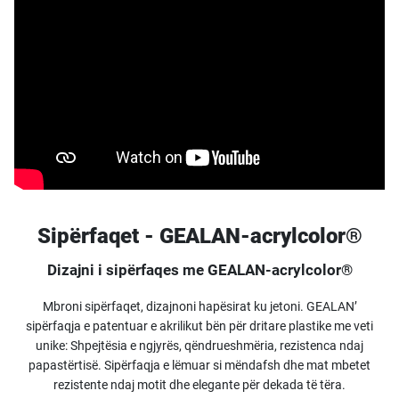
Sipërfaqet - GEALAN-acrylcolor®
Dizajni i sipërfaqes me GEALAN-acrylcolor®
Mbroni sipërfaqet, dizajnoni hapësirat ku jetoni. GEALAN’
sipërfaqja e patentuar e akrilikut bën për dritare plastike me veti
unike: Shpejtësia e ngjyrës, qëndrueshmëria, rezistenca ndaj
papastërtisë. Sipërfaqja e lëmuar si mëndafsh dhe mat mbetet
rezistente ndaj motit dhe elegante për dekada të tëra.