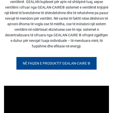
ventilimit. GEALAN kujdeset për ajrin në shtëpinë tuaj, sepse
ventilimi i ofruar nga GEALAN-CAIRE® sistemet e ventilimit krijojnë
një klimë të brendshme të shëndetshme dhe të rehatshme pa pasur
nevojë të mendoni për ventilim. Në varësi të faktit nëse dëshironi të
ajrosni dhoma të vogla ose të mëdha, ose të instaloni një sistem
ventilimi në ndërtesat ekzistuese ose të reja: sistemet e
decentralizuara të ofruara nga GEALAN-CAIRE ® ofrojnë zgjidhjen
e duhur për nevojat tuaja individuale – të menduara mirë, të
fuqishme dhe efikase në energji.
NË FAQEN E PRODUKTIT GEALAN-CAIRE ®