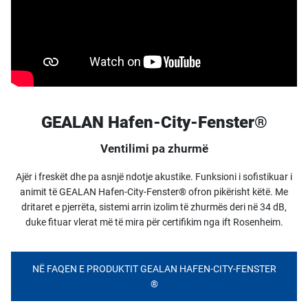
GEALAN Hafen-City-Fenster®
Ventilimi pa zhurmë
Ajër i freskët dhe pa asnjë ndotje akustike. Funksioni i sofistikuar i
animit të GEALAN Hafen-City-Fenster® ofron pikërisht këtë. Me
dritaret e pjerrëta, sistemi arrin izolim të zhurmës deri në 34 dB,
duke fituar vlerat më të mira për certifikim nga ift Rosenheim.
NË FAQEN E PRODUKTIT GEALAN HAFEN-CITY-FENSTER
®