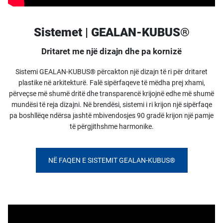
Sistemet | GEALAN-KUBUS®
Dritaret me një dizajn dhe pa kornizë
Sistemi GEALAN-KUBUS® përcakton një dizajn të ri për dritaret
plastike në arkitekturë. Falë sipërfaqeve të mëdha prej xhami,
përveçse më shumë dritë dhe transparencë krijojnë edhe më shumë
mundësi të reja dizajni. Në brendësi, sistemi i ri krijon një sipërfaqe
pa boshllëqe ndërsa jashtë mbivendosjes 90 gradë krijon një pamje
të përgjithshme harmonike.
NË FAQEN E SISTEMIT GEALAN-KUBUS®