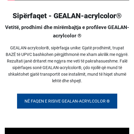
Sipërfaqet - GEALAN-acrylcolor®
Vetitë, prodhimi dhe mirëmbajtja e profileve GEALAN-
acrylcolor ®
GEALAN-acrylcolor®, sipërfaqja unike: Gjatë prodhimit, trupat
BAZË të UPVC bashkohen përgjithmonë me xham akrilik me ngjyrë.
Rezultati janë dritaret me ngjyra me veti të pakrahasueshme. Falë
sipërfaqes sonë GEALAN-acrylcolor®, çdo njollë që mund të
shkaktohet gjatë transportit ose instalimit, mund të hiqet shumë
lehtë dhe shpejt.
NË FAQEN E RISIVE GEALAN-ACRYLCOLOR ®