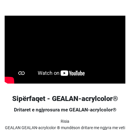
Sipërfaqet - GEALAN-acrylcolor®
Dritaret e ngjyrosura me GEALAN-acrylcolor®
Risia
GEALAN GEALAN-acrylcolor ® mundëson dritare me ngjyra me veti