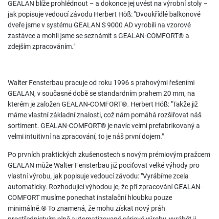
GEALAN blíže prohlédnout – a dokonce jej uvést na výrobní stoly –
jak popisuje vedoucí závodu Herbert Höß: "Dvoukřídlé balkonové
dveře jsme v systému GEALAN S 9000 AD vyrobili na vzorové
zastávce a mohli jsme se seznámit s GEALAN-COMFORT® a
zdejším zpracováním."
Walter Fensterbau pracuje od roku 1996 s prahovými řešeními
GEALAN, v současné době se standardním prahem 20 mm, na
kterém je založen GEALAN-COMFORT®. Herbert Höß: "Takže již
máme vlastní základní znalosti, což nám pomáhá rozšiřovat náš
sortiment. GEALAN-COMFORT® je navíc velmi prefabrikovaný a
velmi intuitivní na zpracování, to je náš první dojem."
Po prvních praktických zkušenostech s novým prémiovým pražcem
GEALAN může Walter Fensterbau již pociťovat velké výhody pro
vlastní výrobu, jak popisuje vedoucí závodu: "Vyrábíme zcela
automaticky. Rozhodující výhodou je, že při zpracování GEALAN-
COMFORT musíme ponechat instalační hloubku pouze
minimálně.® To znamená, že mohu získat nový práh