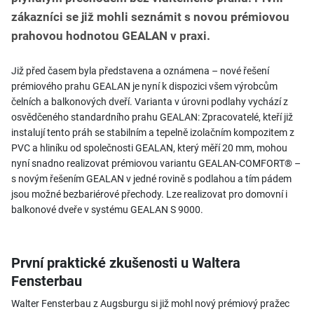
zákazníci se již mohli seznámit s novou prémiovou
prahovou hodnotou GEALAN v praxi.
Již před časem byla představena a oznámena – nové řešení
prémiového prahu GEALAN je nyní k dispozici všem výrobcům
čelních a balkonových dveří. Varianta v úrovni podlahy vychází z
osvědčeného standardního prahu GEALAN: Zpracovatelé, kteří již
instalují tento práh se stabilním a tepelně izolačním kompozitem z
PVC a hliníku od společnosti GEALAN, který měří 20 mm, mohou
nyní snadno realizovat prémiovou variantu GEALAN-COMFORT® –
s novým řešením GEALAN v jedné rovině s podlahou a tím pádem
jsou možné bezbariérové přechody. Lze realizovat pro domovní i
balkonové dveře v systému GEALAN S 9000.
První praktické zkušenosti u Waltera
Fensterbau
Walter Fensterbau z Augsburgu si již mohl nový prémiový pražec