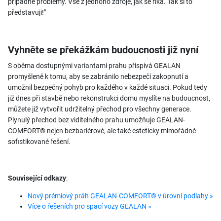
případné problémy. Vše z jednoho zdroje, jak se říká. Tak si to
představuji!"
Vyhněte se překážkám budoucnosti již nyní
S oběma dostupnými variantami prahu přispívá GEALAN
promyšleně k tomu, aby se zabránilo nebezpečí zakopnutí a
umožnil bezpečný pohyb pro každého v každé situaci. Pokud tedy
již dnes při stavbě nebo rekonstrukci domu myslíte na budoucnost,
můžete již vytvořit udržitelný přechod pro všechny generace.
Plynulý přechod bez viditelného prahu umožňuje GEALAN-
COMFORT® nejen bezbariérové, ale také esteticky mimořádně
sofistikované řešení.
Související odkazy
:
Nový prémiový práh GEALAN-COMFORT® v úrovni podlahy »
Více o řešeních pro spací vozy GEALAN »