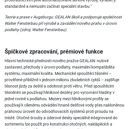
prostřednictvím plně automatizované sériové výroby, vyrábět ji
standardně a nemusím začínat speciální stavbu."
Teorie a praxe v Augsburgu: GEALAN školí a podporuje společnost
Walter Fensterbau při výrobě a zavádění nového prahu v úrovni
podlahy (zdroj: Walter Fensterbau).
Špičkové zpracování, prémiové funkce
Hlavní technické přednosti nového pražce GEALAN: nulové
zastavení, přechody v úrovni podlahy, maximální kompatibilita
systému, maximální kvalita. Mechanické spouštěcí těsnění –
prověřené přibližně v jednom milionu zkušebních cyklů – zajišťuje
těsnost jízdy za deště a odolnost proti větru. Před spouštěcím
těsněním se používají hliníkové dezény pro vyrovnání hladiny v
jedné rovině s podlahou. Mezery mezi hliníkovými profily se
používají k cílenému odvádění hnané dešťové vody přes nakloněnou
prahovou úroveň do odvodňovacích systémů proti proudu na
místě. Otočné šrouby a úderové desky speciálně integrované do
sortimentu lze použít pro konstrukci otočných, naklápěcích a