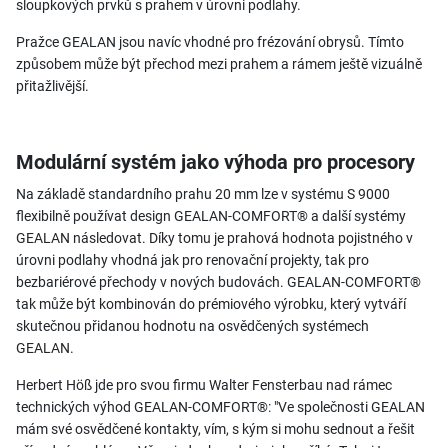
sloupkových prvků s prahem v úrovni podlahy.
Pražce GEALAN jsou navíc vhodné pro frézování obrysů. Tímto
způsobem může být přechod mezi prahem a rámem ještě vizuálně
přitažlivější.
Modulární systém jako výhoda pro procesory
Na základě standardního prahu 20 mm lze v systému S 9000
flexibilně používat design GEALAN-COMFORT® a další systémy
GEALAN následovat. Díky tomu je prahová hodnota pojistného v
úrovni podlahy vhodná jak pro renovační projekty, tak pro
bezbariérové přechody v nových budovách. GEALAN-COMFORT®
tak může být kombinován do prémiového výrobku, který vytváří
skutečnou přidanou hodnotu na osvědčených systémech
GEALAN.
Herbert Höß jde pro svou firmu Walter Fensterbau nad rámec
technických výhod GEALAN-COMFORT®: "Ve společnosti GEALAN
mám své osvědčené kontakty, vím, s kým si mohu sednout a řešit