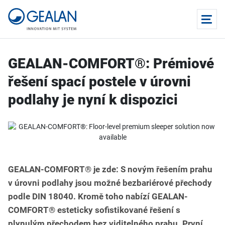
GEALAN-COMFORT®: Prémiové
řešení spací postele v úrovni
podlahy je nyní k dispozici
GEALAN-COMFORT® je zde: S novým řešením prahu
v úrovni podlahy jsou možné bezbariérové přechody
podle DIN 18040. Kromě toho nabízí GEALAN-
COMFORT® esteticky sofistikované řešení s
plynulým přechodem bez viditelného prahu. První