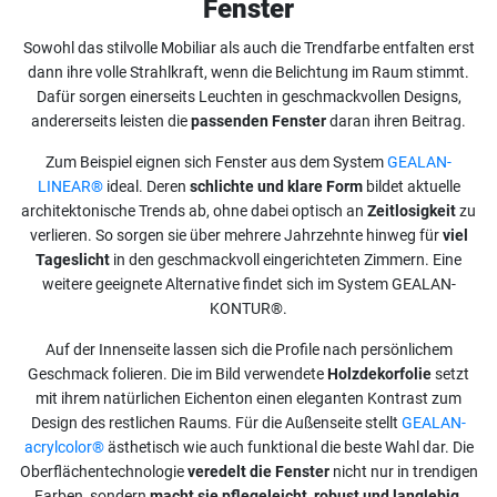
Fenster
Sowohl das stilvolle Mobiliar als auch die Trendfarbe entfalten erst
dann ihre volle Strahlkraft, wenn die Belichtung im Raum stimmt.
Dafür sorgen einerseits Leuchten in geschmackvollen Designs,
andererseits leisten die
passenden Fenster
daran ihren Beitrag.
Zum Beispiel eignen sich Fenster aus dem System
GEALAN-
LINEAR®
ideal. Deren
schlichte und klare Form
bildet aktuelle
architektonische Trends ab, ohne dabei optisch an
Zeitlosigkeit
zu
verlieren. So sorgen sie über mehrere Jahrzehnte hinweg für
viel
Tageslicht
in den geschmackvoll eingerichteten Zimmern. Eine
weitere geeignete Alternative findet sich im System GEALAN-
KONTUR®.
Auf der Innenseite lassen sich die Profile nach persönlichem
Geschmack folieren. Die im Bild verwendete
Holzdekorfolie
setzt
mit ihrem natürlichen Eichenton einen eleganten Kontrast zum
Design des restlichen Raums. Für die Außenseite stellt
GEALAN-
acrylcolor®
ästhetisch wie auch funktional die beste Wahl dar. Die
Oberflächentechnologie
veredelt die Fenster
nicht nur in trendigen
Farben, sondern
macht sie pflegeleicht, robust und langlebig
.