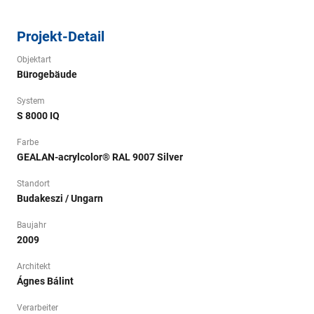
Projekt-Detail
Objektart
Bürogebäude
System
S 8000 IQ
Farbe
GEALAN-acrylcolor® RAL 9007 Silver
Standort
Budakeszi / Ungarn
Baujahr
2009
Architekt
Ágnes Bálint
Verarbeiter