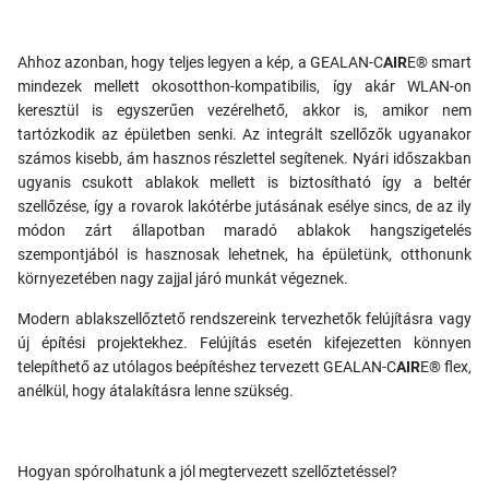
Ahhoz azonban, hogy teljes legyen a kép, a GEALAN-C
AIR
E® smart
mindezek mellett okosotthon-kompatibilis, így akár WLAN-on
keresztül is egyszerűen vezérelhető, akkor is, amikor nem
tartózkodik az épületben senki. Az integrált szellőzők ugyanakor
számos kisebb, ám hasznos részlettel segítenek. Nyári időszakban
ugyanis csukott ablakok mellett is biztosítható így a beltér
szellőzése, így a rovarok lakótérbe jutásának esélye sincs, de az ily
módon zárt állapotban maradó ablakok hangszigetelés
szempontjából is hasznosak lehetnek, ha épületünk, otthonunk
környezetében nagy zajjal járó munkát végeznek.
Modern ablakszellőztető rendszereink tervezhetők felújításra vagy
új építési projektekhez. Felújítás esetén kifejezetten könnyen
telepíthető az utólagos beépítéshez tervezett GEALAN-C
AIR
E® flex,
anélkül, hogy átalakításra lenne szükség.
Hogyan spórolhatunk a jól megtervezett szellőztetéssel?