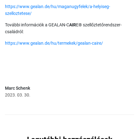
https://www.gealan.de/hu/maganugyfelek/a-helyiseg-
szelloztetese/
További információk a GEALAN-C
AIR
E® szellőztetőrendszer-
családról:
https://www.gealan.de/hu/termekek/gealan-caire/
Marc Schenk
2023. 03. 30.