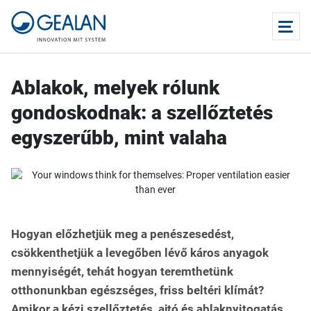
Ablakok, melyek rólunk
gondoskodnak: a szellőztetés
egyszerűbb, mint valaha
Hogyan előzhetjük meg a penészesedést,
csökkenthetjük a levegőben lévő káros anyagok
mennyiségét, tehát hogyan teremthetünk
otthonunkban egészséges, friss beltéri klímát?
Amikor a kézi szellőztetés, ajtó és ablaknyitogatás