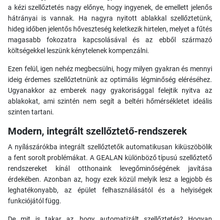
a kézi szellőztetés nagy előnye, hogy ingyenek, de emellett jelenős
hátrányai is vannak. Ha nagyra nyitott ablakkal szellőztetünk,
hideg időben jelentős hőveszteség keletkezik hirtelen, melyet a fűtés
magasabb fokozatra kapcsolásával és az ebből származó
költségekkel leszünk kénytelenek kompenzálni.
Ezen felül, igen nehéz megbecsülni, hogy milyen gyakran és mennyi
ideig érdemes szellőztetnünk az optimális légminőség eléréséhez.
Ugyanakkor az emberek nagy gyakorisággal felejtik nyitva az
ablakokat, ami szintén nem segít a beltéri hőmérsékletet ideális
szinten tartani.
Modern, integrált szellőztető-rendszerek
A nyílászárókba integrált szellőztetők automatikusan kiküszöbölik
a fent sorolt problémákat. A GEALAN különböző típusú szellőztető
rendszereket kínál otthonaink levegőminőségének javítása
érdekében. Azonban az, hogy ezek közül melyik lesz a legjobb és
leghatékonyabb, az épület felhasználásától és a helyiségek
funkciójától függ.
De mit is takar az, hogy automatizált szellőztetés? Hogyan