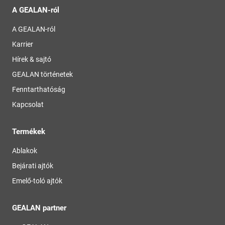
A GEALAN-ról
A GEALAN-ról
Karrier
Hírek & sajtó
GEALAN történetek
Fenntarthatóság
Kapcsolat
Termékek
Ablakok
Bejárati ajtók
Emelő-toló ajtók
GEALAN partner