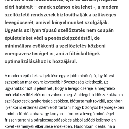
eléri határait – ennek számos oka lehet -, a modern
szellőztető rendszerek biztosíthatják a szükséges
levegőcserét, amivel kényelmünket szolgálják.
Ugyanis az ilyen típusú szellőztetés nem csupán
épületeinket védi a penészképződéstől, de
minimálisra csökkenti a szellőztetés közbeni
energiaveszteséget is, ami a fűtésköltégek
optimalizálásához is hozzájárul.
A modern épületek szigetelése egyre jobb minőségű, így fűtési
szezonban már egyre kevesebb hőveszteség keletkezik. Ez
ugyanakkor azt is jelentheti, hogy a levegő cseréje, a megfelelő
mértékű szellőztetés nem valósul meg. A hidegebb időszakokban a
szellőztetések gyakorisága csökken, időtartamuk rövidül, azonban
ilyenkor is érdemes szem előtt tartani, hogy bizonyos helyiségekben
- mint a fürdőszoba vagy konyha – fontos a levegő minőséget
frissen tartani a páralecsapódások és abból adódó kellemetlen
következmények elkerülése érdekében. Hasonlóan ideális, ha a