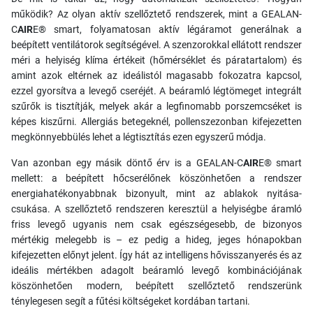
működik? Az olyan aktív szellőztető rendszerek, mint a GEALAN-
C
AIR
E® smart, folyamatosan aktív légáramot generálnak a
beépített ventilátorok segítségével. A szenzorokkal ellátott rendszer
méri a helyiség klíma értékeit (hőmérséklet és páratartalom) és
amint azok eltérnek az ideálistól magasabb fokozatra kapcsol,
ezzel gyorsítva a levegő cseréjét. A beáramló légtömeget integrált
szűrők is tisztítják, melyek akár a legfinomabb porszemcséket is
képes kiszűrni. Allergiás betegeknél, pollenszezonban kifejezetten
megkönnyebbülés lehet a légtisztítás ezen egyszerű módja.
Van azonban egy másik döntő érv is a GEALAN-C
AIR
E® smart
mellett: a beépített hőcserélőnek köszönhetően a rendszer
energiahatékonyabbnak bizonyult, mint az ablakok nyitása-
csukása. A szellőztető rendszeren keresztül a helyiségbe áramló
friss levegő ugyanis nem csak egészségesebb, de bizonyos
mértékig melegebb is – ez pedig a hideg, jeges hónapokban
kifejezetten előnyt jelent. Így hát az intelligens hővisszanyerés és az
ideális mértékben adagolt beáramló levegő kombinációjának
köszönhetően modern, beépített szellőztető rendszerünk
ténylegesen segít a fűtési költségeket kordában tartani.