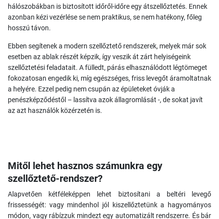
hálószobákban is biztosított időről-időre egy átszellőztetés. Ennek
azonban kézi vezérlése se nem praktikus, se nem hatékony, főleg
hosszú távon.
Ebben segítenek a modern szellőztető rendszerek, melyek már sok
esetben az ablak részét képzik, így veszik át zárt helyiségeink
szellőztetési feladatait. A fülledt, párás elhasználódott légtömeget
fokozatosan engedik ki, míg egészséges, friss levegőt áramoltatnak
a helyére. Ezzel pedig nem csupán az épületeket óvják a
penészképződéstől – lassítva azok állagromlását -, de sokat javít
az azt használók közérzetén is.
Mitől lehet hasznos számunkra egy
szellőztető-rendszer?
Alapvetően kétféleképpen lehet biztosítani a beltéri levegő
frissességét: vagy mindenhol jól kiszellőztetünk a hagyományos
módon, vagy rábízzuk mindezt egy automatizált rendszerre. És bár