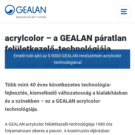
acrylcolor – a GEALAN páratlan
felületkezelő-technológiája
Emelő-toló ajtó az S 9000 GEALAN rendszerben acrylcolor
technológiával
Több mint 40 éves következetes technológia-
fejlesztés, kiemelkedő változatosság a kialakításban
és a színekben – ez a GEALAN acrylcolor
technológiája.
A GEALAN acrylcolor felületkezelő-technológiája 1980 óta
folyamatosan sikeres a piacon. A koextruziós eljárásban