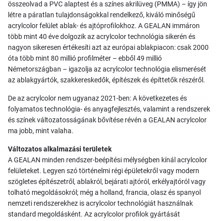
összeolvad a PVC alaptest és a színes akrilüveg (PMMA) – így jön
létre a páratlan tulajdonságokkal rendelkező, kiváló minőségű
acrylcolor felület ablak- és ajtóprofilokhoz. A GEALAN immáron
több mint 40 éve dolgozik az acrylcolor technológia sikerén és
nagyon sikeresen értékesíti azt az európai ablakpiacon: csak 2000
óta több mint 80 millió profilméter – ebből 49 millió
Németországban – igazolja az acrylcolor technológia elismerését
az ablakgyártók, szakkereskedők, építészek és építtetők részéről.
De az acrylcolor nem ugyanaz 2021-ben: A következetes és
folyamatos technológia- és anyagfejlesztés, valamint a rendszerek
és színek változatosságának bővítése révén a GEALAN acrylcolor
ma jobb, mint valaha.
Változatos alkalmazási területek
A GEALAN minden rendszer-beépítési mélységben kínál acrylcolor
felületeket. Legyen szó történelmi régi épületekről vagy modern
szögletes építészetről, ablakról, bejárati ajtóról, erkélyajtóról vagy
tolható megoldásokról; még a holland, francia, olasz és spanyol
nemzeti rendszerekhez is acrylcolor technológiát használnak
standard megoldásként. Az acrylcolor profilok gyártását