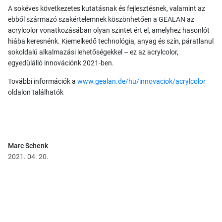
A sokéves következetes kutatásnak és fejlesztésnek, valamint az
ebből származó szakértelemnek köszönhetően a GEALAN az
acrylcolor vonatkozásában olyan szintet ért el, amelyhez hasonlót
hiába keresnénk. Kiemelkedő technológia, anyag és szín, páratlanul
sokoldalú alkalmazási lehetőségekkel – ez az acrylcolor,
egyedülálló innovációnk 2021-ben.
További információk a
www.gealan.de/hu/innovaciok/acrylcolor
oldalon találhatók
Marc Schenk
2021. 04. 20.