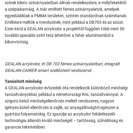
színek kilenc színárnyalatban állnak rendelkezésre, a mélyfeketétől
a szépiabarnáig. A már említett fémes színárnyalatok, amelyek
egyedülállóak a PMMA területen, szintén standardnak számítanak.
Említésre méltók a trendszínek, mint például a DB703 és az ezüst.
Ezen kívül a GEALAN acrylcolor a projekttől függően több mint 50
további speciális színt tesz lehetővé: a fehér alumíniumból a
bíborvörösig.
GEALAN acrylcolor, itt DB 703 fémes színárnyalatban, integrált
GEALAN-CAIRE® smart szellőztető rendszerrel
.
Tanúsított minőség
A GEALAN acrylcolor évtizedek óta rendelkezik különböző minőségi
tanúsítványokkal, például a németországi RAL tanúsítvánnyal. A
szigorú belső minőségellenőrzés mellett rendszeres, nagyon
igényes külső ellenőrzés is zajlik, az anyagállóságtól egészen a
gyártási folyamatokig. Ez igazolja az acrylcolor felületkezelő-
technológia állandó kiváló minőségét – tartósság, színállóság és
garancia tekintetében.