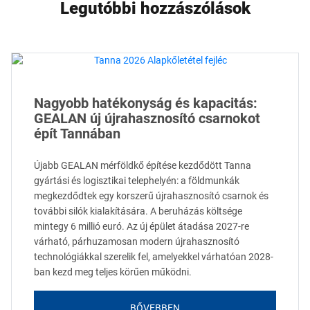
Legutóbbi hozzászólások
Nagyobb hatékonyság és kapacitás:
GEALAN új újrahasznosító csarnokot
épít Tannában
Újabb GEALAN mérföldkő építése kezdődött Tanna
gyártási és logisztikai telephelyén: a földmunkák
megkezdődtek egy korszerű újrahasznosító csarnok és
további silók kialakítására. A beruházás költsége
mintegy 6 millió euró. Az új épület átadása 2027-re
várható, párhuzamosan modern újrahasznosító
technológiákkal szerelik fel, amelyekkel várhatóan 2028-
ban kezd meg teljes körűen működni.
BŐVEBBEN