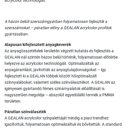
acrylcolor technológiát.
A házon belüli szerszámgyárban folyamatosan fejlesztik a
szerszámokat – páratlan előny a GEALAN acrylcolor profilok
gyártásában.
Alaposan kifejlesztett anyagkeverék
Az anyagösszetételek területén végzett kutatás és fejlesztés a
GEALAN-nál szintén házon belül történik, folyamatosan előtérbe
helyezve az acrylcolor technológiát. Optimalizálták az
anyagáramlást, javították az anyagtulajdonságokat – így
fejlesztett ki a GEALAN többek között hőoptimalizált
színnyalábokat, valamint széles színválasztékot. A GEALAN az
igényesen gyártandó fémes színárnyalatok előállítását is
nagyszerűen megoldja – abszolút egyedülálló termék a PMMA
területen.
Páratlan színválaszték
A GEALAN acrylcolor színpalettáját mindig a piaci trendhez
igazítottuk, folyamatosan optimalizáltuk és bővítettük. A standard