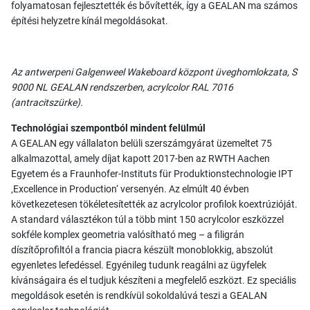
folyamatosan fejlesztették és bővítették, így a GEALAN ma számos
építési helyzetre kínál megoldásokat.
Az antwerpeni Galgenweel Wakeboard központ üveghomlokzata, S
9000 NL GEALAN rendszerben, acrylcolor RAL 7016
(antracitszürke).
Technológiai szempontból mindent felülmúl
A GEALAN egy vállalaton belüli szerszámgyárat üzemeltet 75
alkalmazottal, amely díjat kapott 2017-ben az RWTH Aachen
Egyetem és a Fraunhofer-Instituts für Produktionstechnologie IPT
‚Excellence in Production‘ versenyén. Az elmúlt 40 évben
következetesen tökéletesítették az acrylcolor profilok koextrúzióját.
A standard választékon túl a több mint 150 acrylcolor eszközzel
sokféle komplex geometria valósítható meg – a filigrán
díszítőprofiltól a francia piacra készült monoblokkig, abszolút
egyenletes lefedéssel. Egyénileg tudunk reagálni az ügyfelek
kívánságaira és el tudjuk készíteni a megfelelő eszközt. Ez speciális
megoldások esetén is rendkívül sokoldalúvá teszi a GEALAN