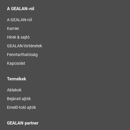
A GEALAN-ról
A GEALAN-ról
Karrier
Hírek & sajtó
GEALAN történetek
Fenntarthatóság
Kapcsolat
Termékek
Ablakok
Bejárati ajtók
Emelő-toló ajtók
GEALAN partner