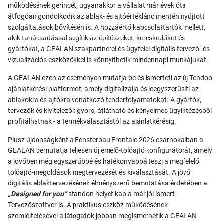
működésének gerincét, ugyanakkor a vállalat már évek óta
átfogóan gondolkodik az ablak- és ajtóértéklánc mentén nyújtott
szolgáltatások bővítésén is. A hozzáértő kapcsolattartók mellett,
akik tanácsadással segítik az építészeket, kereskedőket és
gyártókat, a GEALAN szakpartnerei és ügyfelei digitális tervező- és
vizualizációs eszközökkel is könnyíthetik mindennapi munkájukat.
A GEALAN ezen az eseményen mutatja be és ismerteti az új Tendoo
ajánlatkérési platformot, amely digitalizálja és leegyszerűsíti az
ablakokra és ajtókra vonatkozó tenderfolyamatokat. A gyártók,
tervezők és kivitelezők gyors, átlátható és kényelmes ügyintézésből
profitálhatnak - a termékválasztástól az ajánlatkérésig.
Plusz újdonságként a Fensterbau Frontale 2026 csarnokaiban a
GEALAN bemutatja teljesen új emelő-tolóajtó konfigurátorát, amely
a jövőben még egyszerűbbé és hatékonyabbá teszi a megfelelő
tolóajtó-megoldások megtervezését és kiválasztását. A jövő
digitális ablaktervezésének élményszerű bemutatása érdekében a
„Designed for you”
standon helyet kap a már jól ismert
Tervezőszoftver is. A praktikus eszköz működésének
szemléltetésével a látogatók jobban megismerhetik a GEALAN