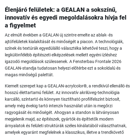
Élenjáró felületek: a GEALAN a sokszínű,
innovatív és egyedi megoldalásokra hívja fel
a figyelmet
Az elmúlt években a GEALAN új szintre emelte az ablak- és
ajtófelületek kialakítását és minőségét a piacon. A technológiák,
színek és textúrák egyedülálló választéka lehetővé teszi, hogy a
legkülönfélébb építészeti elképzelések mellett egyéni ízléshez
igazodó megoldások szülessenek. A Fensterbau Frontale 2026
GEALAN-standja tudatosan helyezi előtérbe ezt a sokoldalú és
magas minőségű palettát.
Kiemelt szerepet kap a GEALAN-acrylcolor®, a rendkívül ellenálló és
hosszú élettartamú felület. Az innovatív akrilüveg-technológia
karcálló, színtartó és könnyen tisztítható profilfelszínt biztosít,
amely még évekig tartó intenzív használat után is megőrzi
ragyogását és minőségét. Ahogyan a standon is látványosan
megjelenik majd, az építészek, gyártók és építtetők modern
árnyalatok és felületi struktúrák széles kínálatából választhatnak,
amelyek egyaránt megfelelnek a klasszikus, illetve a trendkövető