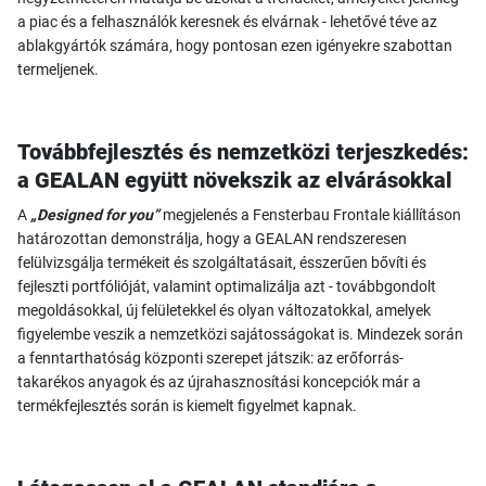
a piac és a felhasználók keresnek és elvárnak - lehetővé téve az
ablakgyártók számára, hogy pontosan ezen igényekre szabottan
termeljenek.
Továbbfejlesztés és nemzetközi terjeszkedés:
a GEALAN együtt növekszik az elvárásokkal
A
„Designed for you”
megjelenés a Fensterbau Frontale kiállításon
határozottan demonstrálja, hogy a GEALAN rendszeresen
felülvizsgálja termékeit és szolgáltatásait, ésszerűen bővíti és
fejleszti portfólióját, valamint optimalizálja azt - továbbgondolt
megoldásokkal, új felületekkel és olyan változatokkal, amelyek
figyelembe veszik a nemzetközi sajátosságokat is. Mindezek során
a fenntarthatóság központi szerepet játszik: az erőforrás-
takarékos anyagok és az újrahasznosítási koncepciók már a
termékfejlesztés során is kiemelt figyelmet kapnak.