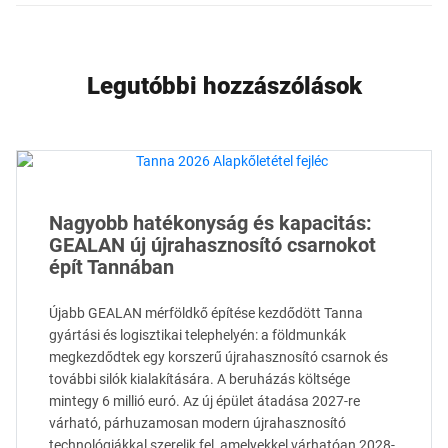
Legutóbbi hozzászólások
Nagyobb hatékonyság és kapacitás:
GEALAN új újrahasznosító csarnokot
épít Tannában
Újabb GEALAN mérföldkő építése kezdődött Tanna
gyártási és logisztikai telephelyén: a földmunkák
megkezdődtek egy korszerű újrahasznosító csarnok és
további silók kialakítására. A beruházás költsége
mintegy 6 millió euró. Az új épület átadása 2027-re
várható, párhuzamosan modern újrahasznosító
technológiákkal szerelik fel, amelyekkel várhatóan 2028-