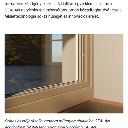
formatervezési igényeknek is. A kiállítás egyik kiemelt eleme a
GEALAN-acrylcolor® élménysétány, amely kézzelfoghatóvá teszi a
felülettechnológia sokszínűségét és innovációs erejét.
Színes és időjárásálló: modern műanyag ablakok a GEALAN-
acrylcolor® felületi technológiával (Forrás: GEALAN)