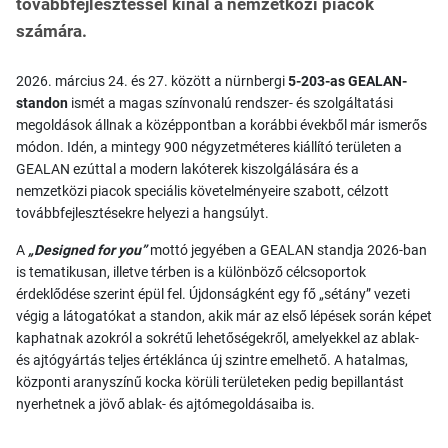
továbbfejlesztéssel kínál a nemzetközi piacok
számára.
2026. március 24. és 27. között a nürnbergi
5-203-as GEALAN-
standon
ismét a magas színvonalú rendszer- és szolgáltatási
megoldások állnak a középpontban a korábbi évekből már ismerős
módon. Idén, a mintegy 900 négyzetméteres kiállító területen a
GEALAN ezúttal a modern lakóterek kiszolgálására és a
nemzetközi piacok speciális követelményeire szabott, célzott
továbbfejlesztésekre helyezi a hangsúlyt.
A
„Designed for you”
mottó jegyében a GEALAN standja 2026-ban
is tematikusan, illetve térben is a különböző célcsoportok
érdeklődése szerint épül fel. Újdonságként egy fő „sétány” vezeti
végig a látogatókat a standon, akik már az első lépések során képet
kaphatnak azokról a sokrétű lehetőségekről, amelyekkel az ablak-
és ajtógyártás teljes értéklánca új szintre emelhető. A hatalmas,
központi aranyszínű kocka körüli területeken pedig bepillantást
nyerhetnek a jövő ablak- és ajtómegoldásaiba is.