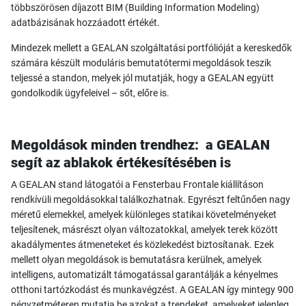
többszörösen díjazott BIM (Building Information Modeling)
adatbázisának hozzáadott értékét.
Mindezek mellett a GEALAN szolgáltatási portfólióját a kereskedők
számára készült moduláris bemutatótermi megoldások teszik
teljessé a standon, melyek jól mutatják, hogy a GEALAN együtt
gondolkodik ügyfeleivel – sőt, előre is.
Megoldások minden trendhez: a GEALAN
segít az ablakok értékesítésében is
A GEALAN stand látogatói a Fensterbau Frontale kiállításon
rendkívüli megoldásokkal találkozhatnak. Egyrészt feltűnően nagy
méretű elemekkel, amelyek különleges statikai követelményeket
teljesítenek, másrészt olyan változatokkal, amelyek terek között
akadálymentes átmeneteket és közlekedést biztosítanak. Ezek
mellett olyan megoldások is bemutatásra kerülnek, amelyek
intelligens, automatizált támogatással garantálják a kényelmes
otthoni tartózkodást és munkavégzést. A GEALAN így mintegy 900
négyzetméteren mutatja be azokat a trendeket, amelyeket jelenleg