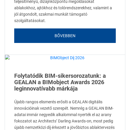
teljesítményű, dizájnközpontú megoldásokat
ablakokhoz, ajtókhoz és tolórendszerekhez, valamint a
jól átgondolt, szakmai munkát támogató
szolgáltatásokat.
BŐVEBBEN
Folytatódik BIM-sikersorozatunk: a
GEALAN a BIMobject Awards 2026
leginnovatívabb márkája
Újabb rangos elismerés erősíti a GEALAN digitális
innovációinak vezető szerepét. Nemrég a GEALAN BIM-
adatai immár negyedik alkalommal nyerték el az arany
fokozatot az Architects’ Darling Awards-on, most pedig
újabb nemzetközi díj érkezett a jövőbiztos ablaktervezés