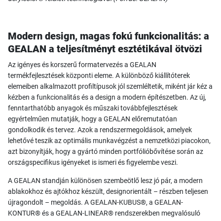
Modern design, magas fokú funkcionalitás: a
GEALAN a teljesítményt esztétikával ötvözi
Az igényes és korszerű formatervezés a GEALAN
termékfejlesztések központi eleme. A különböző kiállítóterek
elemeiben alkalmazott profiltípusok jól szemléltetik, miként jár kéz a
kézben a funkcionalitás és a design a modern építészetben. Az új,
fenntarthatóbb anyagok és műszaki továbbfejlesztések
egyértelműen mutatják, hogy a GEALAN előremutatóan
gondolkodik és tervez. Azok a rendszermegoldások, amelyek
lehetővé teszik az optimális munkavégzést a nemzetközi piacokon,
azt bizonyítják, hogy a gyártó minden portfólióbővítése során az
országspecifikus igényeket is ismeri és figyelembe veszi.
A GEALAN standján különösen szembeötlő lesz jó pár, a modern
ablakokhoz és ajtókhoz készült, designorientált – részben teljesen
újragondolt – megoldás. A GEALAN-KUBUS®, a GEALAN-
KONTUR® és a GEALAN-LINEAR® rendszerekben megvalósuló